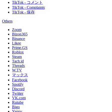
TikTok - コメント
TikTok - Complaints
TikTok - 保存
Others
Zoom
Bizon365
Binance
Likee
Prime.GS
Roblox
Steam
Tach.id
Threads
W.TV
マックス
Facebook
Spotify
Discord
Twitter
VK.com
Rutube
Bigo
Yappy