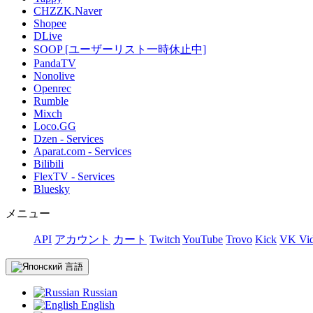
CHZZK.Naver
Shopee
DLive
SOOP [ユーザーリスト一時休止中]
PandaTV
Nonolive
Openrec
Rumble
Mixch
Loco.GG
Dzen - Services
Aparat.com - Services
Bilibili
FlexTV - Services
Bluesky
メニュー
API
アカウント
カート
Twitch
YouTube
Trovo
Kick
VK Vid
言語
Russian
English