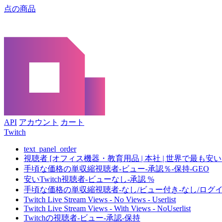
点の商品
API
アカウント
カート
Twitch
text_panel_order
視聴者 [オフィス機器・教育用品 | 本社 | 世界で最も安い | 
手頃な価格の単収縮視聴者-ビュー-承認％-保持-GEO
安いTwitch視聴者-ビューなし-承認 %
手頃な価格の単収縮視聴者-なし/ビュー付き-なし/ログイ
Twitch Live Stream Views - No Views - Userlist
Twitch Live Stream Views - With Views - NoUserlist
Twitchの視聴者-ビュー-承認-保持