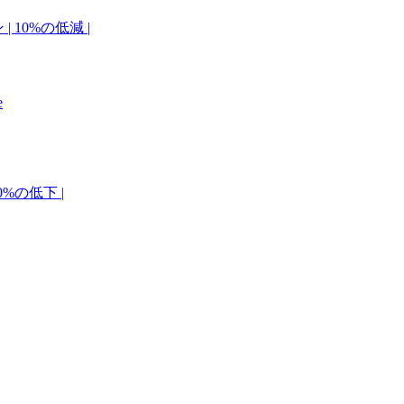
| 10%の低減 |
e
0%の低下 |