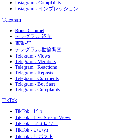
Instagram - Complaints
Instagram - インプレッション
Telegram
Boost Channel
テレグラム-紹介
電報-星
テレグラム-世論調査
Telegram - Views
Telegram - Members
Telegram - Reactions
Telegram - Reposts
Telegram - Comments
Telegram - Bot Start
Telegram - Complaints
TikTok
TikTok - ビュー
TikTok - Live Stream Views
TikTok - フォロワー
TikTok - いいね
TikTok - リポスト