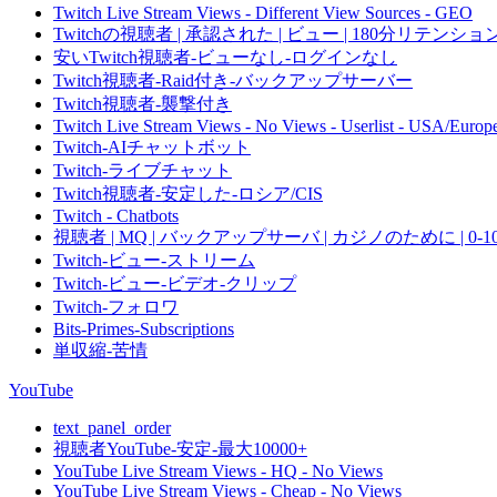
Twitch Live Stream Views - Different View Sources - GEO
Twitchの視聴者 | 承認された | ビュー | 180分リテンション 
安いTwitch視聴者-ビューなし-ログインなし
Twitch視聴者-Raid付き-バックアップサーバー
Twitch視聴者-襲撃付き
Twitch Live Stream Views - No Views - Userlist - USA/Europ
Twitch-AIチャットボット
Twitch-ライブチャット
Twitch視聴者-安定した-ロシア/CIS
Twitch - Chatbots
視聴者 | MQ | バックアップサーバ | カジノのために | 0-1
Twitch-ビュー-ストリーム
Twitch-ビュー-ビデオ-クリップ
Twitch-フォロワ
Bits-Primes-Subscriptions
単収縮-苦情
YouTube
text_panel_order
視聴者YouTube-安定-最大10000+
YouTube Live Stream Views - HQ - No Views
YouTube Live Stream Views - Cheap - No Views