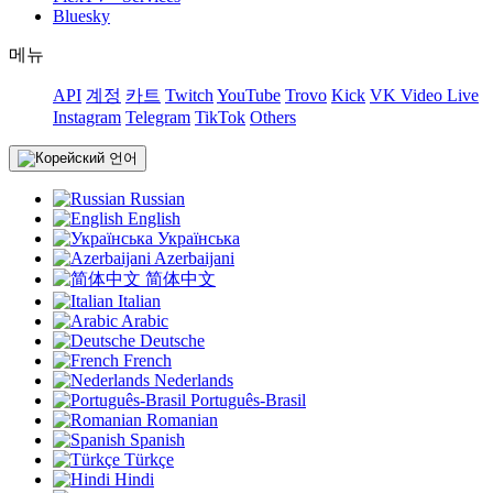
Bluesky
메뉴
API
계정
카트
Twitch
YouTube
Trovo
Kick
VK Video Live
Instagram
Telegram
TikTok
Others
언어
Russian
English
Українська
Azerbaijani
简体中文
Italian
Arabic
Deutsche
French
Nederlands
Português-Brasil
Romanian
Spanish
Türkçe
Hindi