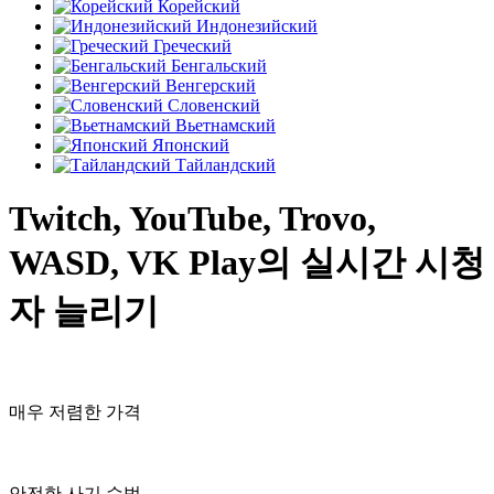
Корейский
Индонезийский
Греческий
Бенгальский
Венгерский
Словенский
Вьетнамский
Японский
Тайландский
Twitch, YouTube, Trovo,
WASD, VK Play의 실시간 시청
자 늘리기
매우 저렴한 가격
안전한 사기 수법