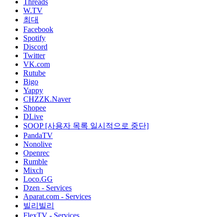
Threads
W.TV
최대
Facebook
Spotify
Discord
Twitter
VK.com
Rutube
Bigo
Yappy
CHZZK.Naver
Shopee
DLive
SOOP [사용자 목록 일시적으로 중단]
PandaTV
Nonolive
Openrec
Rumble
Mixch
Loco.GG
Dzen - Services
Aparat.com - Services
빌리빌리
FlexTV - Services