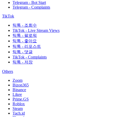
Telegram - Bot Start
Telegram - Complaints
TikTok
틱톡 - 조회수
TikTok - Live Stream Views
틱톡 - 팔로워
틱톡 - 좋아요
틱톡 - 리포스트
틱톡 - 댓글
TikTok - Complaints
틱톡 - 저장
Others
Zoom
Bizon365
Binance
Likee
Prime.GS
Roblox
Steam
Tach.id