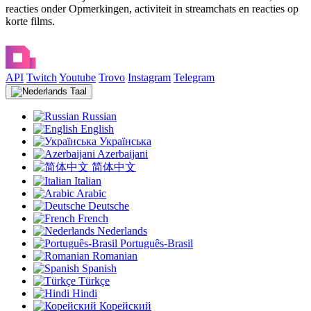
reacties onder Opmerkingen, activiteit in streamchats en reacties op
korte films.
API
Twitch
Youtube
Trovo
Instagram
Telegram
Taal
Russian
English
Українська
Azerbaijani
简体中文
Italian
Arabic
Deutsche
French
Nederlands
Português-Brasil
Romanian
Spanish
Türkçe
Hindi
Корейский