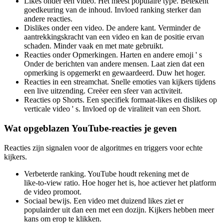
Likes onder een video. Het meest populaire type. Betekent
goedkeuring van de inhoud. Invloed ranking sterker dan
andere reacties.
Dislikes onder een video. De andere kant. Verminder de
aantrekkingskracht van een video en kan de positie ervan
schaden. Minder vaak en met mate gebruikt.
Reacties onder Opmerkingen. Harten en andere emoji ' s
Onder de berichten van andere mensen. Laat zien dat een
opmerking is opgemerkt en gewaardeerd. Duw het hoger.
Reacties in een streamchat. Snelle emoties van kijkers tijdens
een live uitzending. Creëer een sfeer van activiteit.
Reacties op Shorts. Een specifiek formaat-likes en dislikes op
verticale video ' s. Invloed op de viraliteit van een Short.
Wat opgeblazen YouTube-reacties je geven
Reacties zijn signalen voor de algoritmes en triggers voor echte
kijkers.
Verbeterde ranking. YouTube houdt rekening met de
like‑to‑view ratio. Hoe hoger het is, hoe actiever het platform
de video promoot.
Sociaal bewijs. Een video met duizend likes ziet er
populairder uit dan een met een dozijn. Kijkers hebben meer
kans om erop te klikken.