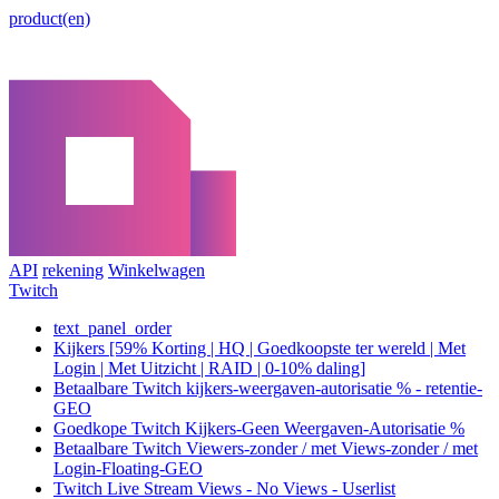
product(en)
API
rekening
Winkelwagen
Twitch
text_panel_order
Kijkers [59% Korting | HQ | Goedkoopste ter wereld | Met
Login | Met Uitzicht | RAID | 0-10% daling]
Betaalbare Twitch kijkers-weergaven-autorisatie % - retentie-
GEO
Goedkope Twitch Kijkers-Geen Weergaven-Autorisatie %
Betaalbare Twitch Viewers-zonder / met Views-zonder / met
Login-Floating-GEO
Twitch Live Stream Views - No Views - Userlist