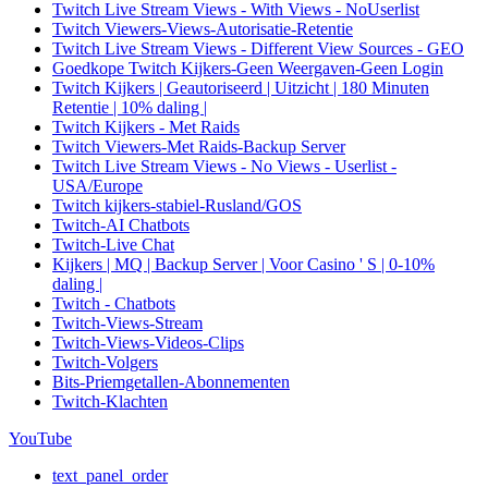
Twitch Live Stream Views - With Views - NoUserlist
Twitch Viewers-Views-Autorisatie-Retentie
Twitch Live Stream Views - Different View Sources - GEO
Goedkope Twitch Kijkers-Geen Weergaven-Geen Login
Twitch Kijkers | Geautoriseerd | Uitzicht | 180 Minuten
Retentie | 10% daling |
Twitch Kijkers - Met Raids
Twitch Viewers-Met Raids-Backup Server
Twitch Live Stream Views - No Views - Userlist -
USA/Europe
Twitch kijkers-stabiel-Rusland/GOS
Twitch-AI Chatbots
Twitch-Live Chat
Kijkers | MQ | Backup Server | Voor Casino ' S | 0-10%
daling |
Twitch - Chatbots
Twitch-Views-Stream
Twitch-Views-Videos-Clips
Twitch-Volgers
Bits-Priemgetallen-Abonnementen
Twitch-Klachten
YouTube
text_panel_order