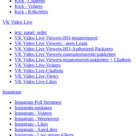
Kick - Chatbots
Kick - Volgers
Kick - Kijkcijfers
VK Video Live
text_panel_order
VK Video Live Viewers-HQ-geautoriseerd
VK Video Live Viewers - geen Login
VK Video Live Viewers-HQ-Authorized-Packages
VK Video Live Viewers-ongeautoriseerde-pakketten
VK Video Live Viewers-geautoriseerd-pakketten + Chatbots
VK Video Live-Volgers
VK Video Live-Chatbots
VK Video Live-Views
VK Video Live-Likes
Instagram
Instagram Poll Stemmen
Instagram-opslagen
Instagram - Volgers
Instagram - Weergaven
Instagram - Likes
Instagram - AutoLikes
Instagram - Live stream kijkers