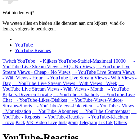
Wat bieden wij?
We weten alles en bieden alle diensten aan om kijkers, vind-ik-
leuks, volgers te bedriegen.
YouTube
YouTube-Reacties
Twitch
YouTube
- Kijkers YouTube-Stabiel-Maximaal 10000+
-
YouTube Live Stream Views - HQ - No Views
- YouTube Live
Stream Views - Cheap - No Views
- YouTube Live Stream Views
- With Views - Hour
- YouTube Live Stream Views - With Views -
Day
- YouTube Live Stream Views - With Views - Week
-
YouTube Live Stream Views - With Views - Month
- YouTube
Kijkers-Diversen Locatie
- YouTube - Chatbots
- YouTube-Live
Chat
- YouTube-Likes-Dislikes
- YouTube-Views-Videos-
Streams-Shorts
- YouTube-Views-Pakketten
- YouTube - Views
- Monetization
- YouTube-Abonnees
- YouTube-Commentaar
-
YouTube - Reposts
- YouTube-Reacties
- YouTube-Klachten
Trovo
Kick
VK Video Live
Instagram
Telegram
TikTok
Others
YouTube-Reacties