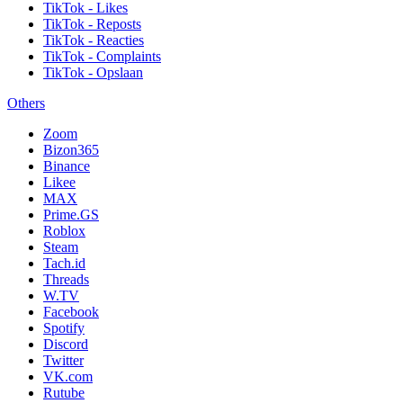
TikTok - Likes
TikTok - Reposts
TikTok - Reacties
TikTok - Complaints
TikTok - Opslaan
Others
Zoom
Bizon365
Binance
Likee
MAX
Prime.GS
Roblox
Steam
Tach.id
Threads
W.TV
Facebook
Spotify
Discord
Twitter
VK.com
Rutube