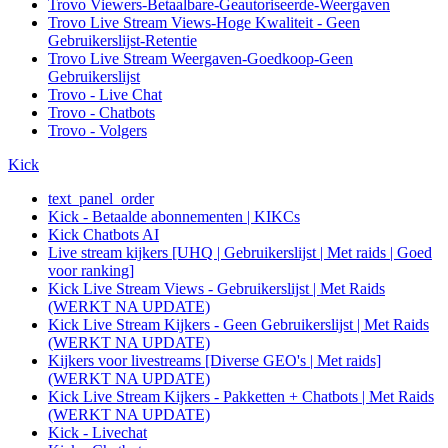
Trovo Viewers-Betaalbare-Geautoriseerde-Weergaven
Trovo Live Stream Views-Hoge Kwaliteit - Geen
Gebruikerslijst-Retentie
Trovo Live Stream Weergaven-Goedkoop-Geen
Gebruikerslijst
Trovo - Live Chat
Trovo - Chatbots
Trovo - Volgers
Kick
text_panel_order
Kick - Betaalde abonnementen | KIKCs
Kick Chatbots AI
Live stream kijkers [UHQ | Gebruikerslijst | Met raids | Goed
voor ranking]
Kick Live Stream Views - Gebruikerslijst | Met Raids
(WERKT NA UPDATE)
Kick Live Stream Kijkers - Geen Gebruikerslijst | Met Raids
(WERKT NA UPDATE)
Kijkers voor livestreams [Diverse GEO's | Met raids]
(WERKT NA UPDATE)
Kick Live Stream Kijkers - Pakketten + Chatbots | Met Raids
(WERKT NA UPDATE)
Kick - Livechat