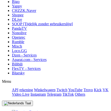
Bigo
Yappy
CHZZK.Naver
Shopee
DLive
SOOP [Tijdelijk zonder gebruikerslijst]
PandaTV
Nonolive
Openrec
Rumble
Mixch
Loco.GG
Dzen - Services
Aparat.com - Services
Bilibili
FlexTV - Services
Bluesky
Menu
API
rekening
Winkelwagen
Twitch
YouTube
Trovo
Kick
VK
Video Live
Instagram
Telegram
TikTok
Others
Taal