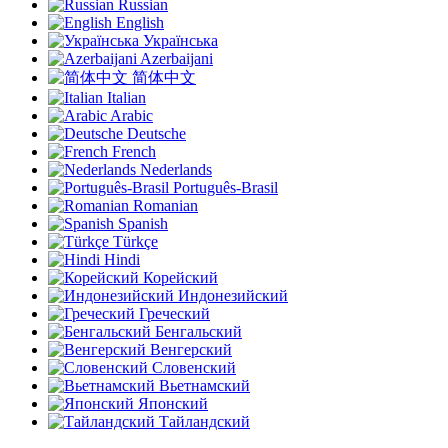
Russian
English
Українська
Azerbaijani
简体中文
Italian
Arabic
Deutsche
French
Nederlands
Português-Brasil
Romanian
Spanish
Türkçe
Hindi
Корейский
Индонезийский
Греческий
Бенгальский
Венгерский
Словенский
Вьетнамский
Японский
Тайландский