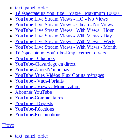
text_panel_order
Téléspectateurs YouTube - Stable - Maximum 10000+
YouTube Live Stream Views - HQ - No Views
YouTube Live Stream Views - Cheap - No Views
YouTube Live Stream Views - With Views - Hour
YouTube Live Stream Views - With Views - Day
YouTube Live Stream Views - With Views - Week
YouTube Live Stream Views - With Views - Month
Téléspectateurs YouTube-Emplacement divers
YouTube - Chatbots
YouTube-Clavardage en direct
YouTube-Aime-N'aime pas
YouTube-Vues-Vidéos-Flux-Courts métrages
YouTube - Vues-Forfaits
YouTube - Views - Monetization
Abonnés YouTube
YouTube-Commentaires
YouTube - Reposts
YouTube-Réactions
YouTube-Réclamations
Trovo
text_panel_order