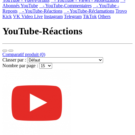
YouTube - Vues-Forfaits
- YouTube - Views - Monetization
-
Abonnés YouTube
- YouTube-Commentaires
- YouTube -
Reposts
- YouTube-Réactions
- YouTube-Réclamations
Trovo
Kick
VK Video Live
Instagram
Telegram
TikTok
Others
YouTube-Réactions
Comparatif produit (0)
Classer par :
Nombre par page :