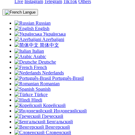
Live
Instagram
Telegram
TikTok
Others
Langue
Russian
English
Українська
Azerbaijani
简体中文
Italian
Arabic
Deutsche
French
Nederlands
Português-Brasil
Romanian
Spanish
Türkçe
Hindi
Корейский
Индонезийский
Греческий
Бенгальский
Венгерский
Словенский