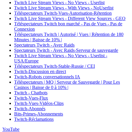
Twitch Live Stream Views - No Views - Userlist
Twitch Live Stream Views - With Views - NoUserlist
Téléspectateurs Twitch-Vues-Autorisation-Rétention
Twitch Live Stream Views - Different View Sources - GEO
Téléspectateurs Twitch bon marché - Pas de Vues - Pas de
Connexion
Téléspectateurs Twitch | Autorisé | Vues | Rétention de 180
Minutes | Baisse de 10% |
Spectateurs Twitch - Avec Raids
Spectateurs Twitch - Avec Raids-Serveur de sauvegarde
Twitch Live Stream Views - No Views - Userlist -
USA/Europe
Téléspectateurs Twitch-Stable-Russie / CEI
Twitch-Discussion en direct
Twitch-Robots conversationnels IA
Téléspectateurs | MQ | Serveur de Sauvegarde | Pour Les
Casinos | Baisse de 0 à 10% |
Twitch - Chatbots
Twitch-Vues-Flux
Twitch-Vues-Vidéos-Clips
Twitch-Abonnés
Bits-Primes-Abonnements
Twitch-Réclamations
YouTube