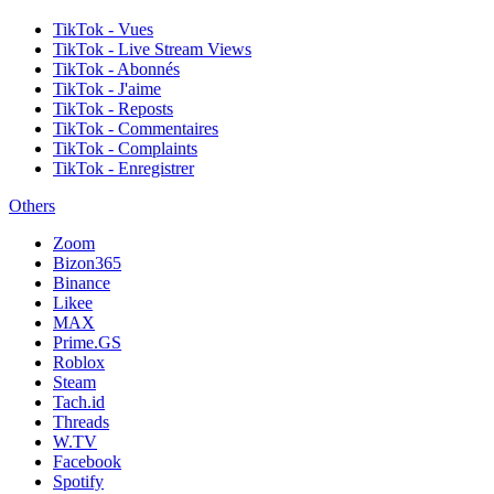
TikTok - Vues
TikTok - Live Stream Views
TikTok - Abonnés
TikTok - J'aime
TikTok - Reposts
TikTok - Commentaires
TikTok - Complaints
TikTok - Enregistrer
Others
Zoom
Bizon365
Binance
Likee
MAX
Prime.GS
Roblox
Steam
Tach.id
Threads
W.TV
Facebook
Spotify