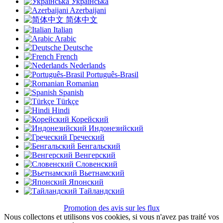
Українська
Azerbaijani
简体中文
Italian
Arabic
Deutsche
French
Nederlands
Português-Brasil
Romanian
Spanish
Türkçe
Hindi
Корейский
Индонезийский
Греческий
Бенгальский
Венгерский
Словенский
Вьетнамский
Японский
Тайландский
Promotion des avis sur les flux
Nous collectons et utilisons vos cookies, si vous n'avez pas traité vos