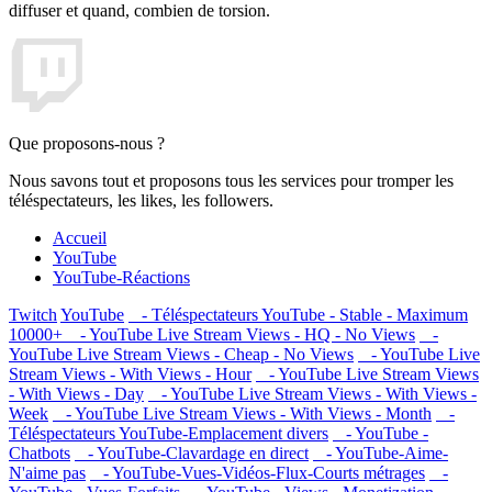
diffuser et quand, combien de torsion.
Que proposons-nous ?
Nous savons tout et proposons tous les services pour tromper les
téléspectateurs, les likes, les followers.
Accueil
YouTube
YouTube-Réactions
Twitch
YouTube
- Téléspectateurs YouTube - Stable - Maximum
10000+
- YouTube Live Stream Views - HQ - No Views
-
YouTube Live Stream Views - Cheap - No Views
- YouTube Live
Stream Views - With Views - Hour
- YouTube Live Stream Views
- With Views - Day
- YouTube Live Stream Views - With Views -
Week
- YouTube Live Stream Views - With Views - Month
-
Téléspectateurs YouTube-Emplacement divers
- YouTube -
Chatbots
- YouTube-Clavardage en direct
- YouTube-Aime-
N'aime pas
- YouTube-Vues-Vidéos-Flux-Courts métrages
-