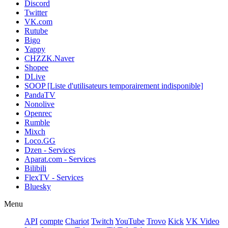
Discord
Twitter
VK.com
Rutube
Bigo
Yappy
CHZZK.Naver
Shopee
DLive
SOOP [Liste d'utilisateurs temporairement indisponible]
PandaTV
Nonolive
Openrec
Rumble
Mixch
Loco.GG
Dzen - Services
Aparat.com - Services
Bilibili
FlexTV - Services
Bluesky
Menu
API
compte
Chariot
Twitch
YouTube
Trovo
Kick
VK Video