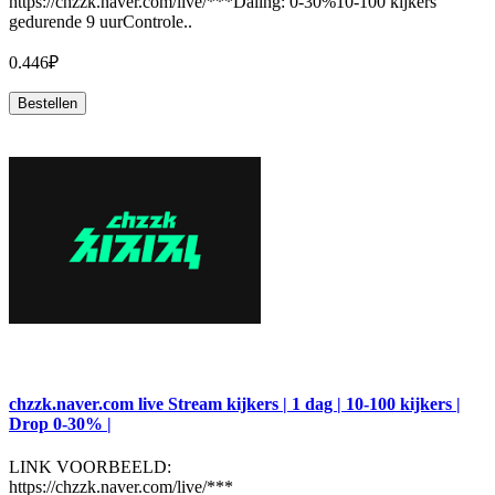
https://chzzk.naver.com/live/***Daling: 0-30%10-100 kijkers
gedurende 9 uurControle..
0.446₽
Bestellen
chzzk.naver.com live Stream kijkers | 1 dag | 10-100 kijkers |
Drop 0-30% |
LINK VOORBEELD:
https://chzzk.naver.com/live/***