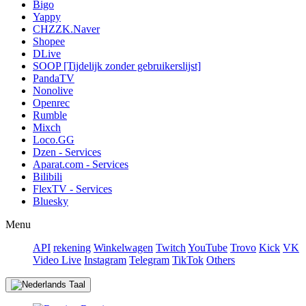
Bigo
Yappy
CHZZK.Naver
Shopee
DLive
SOOP [Tijdelijk zonder gebruikerslijst]
PandaTV
Nonolive
Openrec
Rumble
Mixch
Loco.GG
Dzen - Services
Aparat.com - Services
Bilibili
FlexTV - Services
Bluesky
Menu
API
rekening
Winkelwagen
Twitch
YouTube
Trovo
Kick
VK
Video Live
Instagram
Telegram
TikTok
Others
Taal