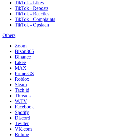
TikTok - Likes
TikTok - Reposts
TikTok - Reacties
TikTok - Complaints
TikTok - Opslaan
Others
Zoom
Bizon365
Binance
Likee
MAX
Prime.GS
Roblox
Steam
Tach.id
Threads
W.TV
Facebook
Spotify
Discord
Twitter
VK.com
Rutube