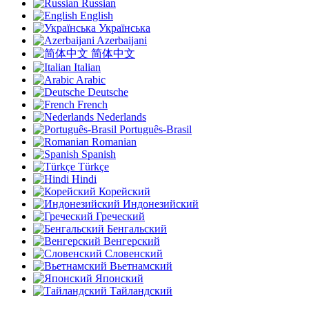
Russian
English
Українська
Azerbaijani
简体中文
Italian
Arabic
Deutsche
French
Nederlands
Português-Brasil
Romanian
Spanish
Türkçe
Hindi
Корейский
Индонезийский
Греческий
Бенгальский
Венгерский
Словенский
Вьетнамский
Японский
Тайландский