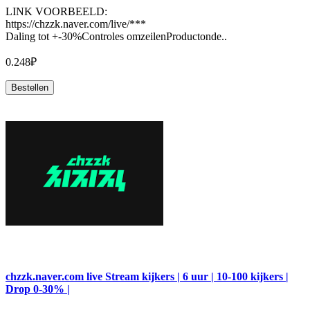
LINK VOORBEELD:
https://chzzk.naver.com/live/***
Daling tot +-30%Controles omzeilenProductonde..
0.248₽
Bestellen
chzzk.naver.com live Stream kijkers | 6 uur | 10-100 kijkers |
Drop 0-30% |