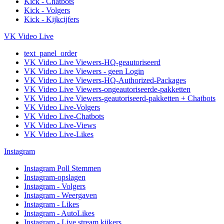
Kick - Chatbots
Kick - Volgers
Kick - Kijkcijfers
VK Video Live
text_panel_order
VK Video Live Viewers-HQ-geautoriseerd
VK Video Live Viewers - geen Login
VK Video Live Viewers-HQ-Authorized-Packages
VK Video Live Viewers-ongeautoriseerde-pakketten
VK Video Live Viewers-geautoriseerd-pakketten + Chatbots
VK Video Live-Volgers
VK Video Live-Chatbots
VK Video Live-Views
VK Video Live-Likes
Instagram
Instagram Poll Stemmen
Instagram-opslagen
Instagram - Volgers
Instagram - Weergaven
Instagram - Likes
Instagram - AutoLikes
Instagram - Live stream kijkers