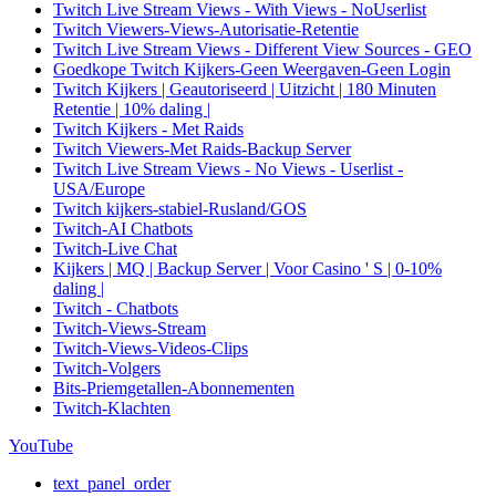
Twitch Live Stream Views - With Views - NoUserlist
Twitch Viewers-Views-Autorisatie-Retentie
Twitch Live Stream Views - Different View Sources - GEO
Goedkope Twitch Kijkers-Geen Weergaven-Geen Login
Twitch Kijkers | Geautoriseerd | Uitzicht | 180 Minuten
Retentie | 10% daling |
Twitch Kijkers - Met Raids
Twitch Viewers-Met Raids-Backup Server
Twitch Live Stream Views - No Views - Userlist -
USA/Europe
Twitch kijkers-stabiel-Rusland/GOS
Twitch-AI Chatbots
Twitch-Live Chat
Kijkers | MQ | Backup Server | Voor Casino ' S | 0-10%
daling |
Twitch - Chatbots
Twitch-Views-Stream
Twitch-Views-Videos-Clips
Twitch-Volgers
Bits-Priemgetallen-Abonnementen
Twitch-Klachten
YouTube
text_panel_order