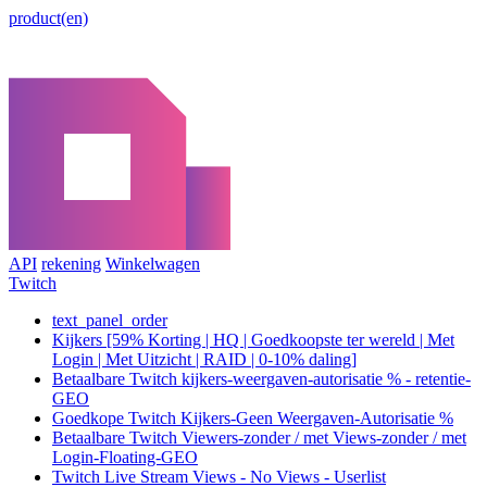
product(en)
API
rekening
Winkelwagen
Twitch
text_panel_order
Kijkers [59% Korting | HQ | Goedkoopste ter wereld | Met
Login | Met Uitzicht | RAID | 0-10% daling]
Betaalbare Twitch kijkers-weergaven-autorisatie % - retentie-
GEO
Goedkope Twitch Kijkers-Geen Weergaven-Autorisatie %
Betaalbare Twitch Viewers-zonder / met Views-zonder / met
Login-Floating-GEO
Twitch Live Stream Views - No Views - Userlist