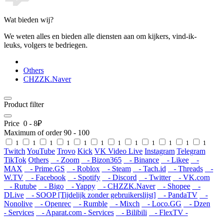
Wat bieden wij?
We weten alles en bieden alle diensten aan om kijkers, vind-ik-
leuks, volgers te bedriegen.
Others
CHZZK.Naver
Product filter
Price
0
-
8
₽
Maximum of order
90
-
100
1
1
1
1
1
1
1
1
1
1
1
1
Twitch
YouTube
Trovo
Kick
VK Video Live
Instagram
Telegram
TikTok
Others
- Zoom
- Bizon365
- Binance
- Likee
-
MAX
- Prime.GS
- Roblox
- Steam
- Tach.id
- Threads
-
W.TV
- Facebook
- Spotify
- Discord
- Twitter
- VK.com
- Rutube
- Bigo
- Yappy
- CHZZK.Naver
- Shopee
-
DLive
- SOOP [Tijdelijk zonder gebruikerslijst]
- PandaTV
-
Nonolive
- Openrec
- Rumble
- Mixch
- Loco.GG
- Dzen
- Services
- Aparat.com - Services
- Bilibili
- FlexTV -