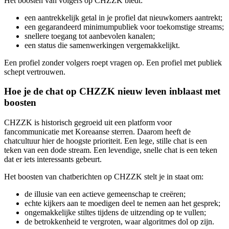
Het boosten van volgers op CHZZK biedt:
een aantrekkelijk getal in je profiel dat nieuwkomers aantrekt;
een gegarandeerd minimumpubliek voor toekomstige streams;
snellere toegang tot aanbevolen kanalen;
een status die samenwerkingen vergemakkelijkt.
Een profiel zonder volgers roept vragen op. Een profiel met publiek
schept vertrouwen.
Hoe je de chat op CHZZK nieuw leven inblaast met
boosten
CHZZK is historisch gegroeid uit een platform voor
fancommunicatie met Koreaanse sterren. Daarom heeft de
chatcultuur hier de hoogste prioriteit. Een lege, stille chat is een
teken van een dode stream. Een levendige, snelle chat is een teken
dat er iets interessants gebeurt.
Het boosten van chatberichten op CHZZK stelt je in staat om:
de illusie van een actieve gemeenschap te creëren;
echte kijkers aan te moedigen deel te nemen aan het gesprek;
ongemakkelijke stiltes tijdens de uitzending op te vullen;
de betrokkenheid te vergroten, waar algoritmes dol op zijn.