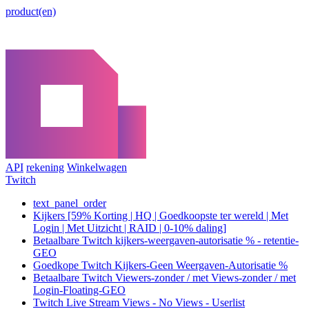
product(en)
API
rekening
Winkelwagen
Twitch
text_panel_order
Kijkers [59% Korting | HQ | Goedkoopste ter wereld | Met
Login | Met Uitzicht | RAID | 0-10% daling]
Betaalbare Twitch kijkers-weergaven-autorisatie % - retentie-
GEO
Goedkope Twitch Kijkers-Geen Weergaven-Autorisatie %
Betaalbare Twitch Viewers-zonder / met Views-zonder / met
Login-Floating-GEO
Twitch Live Stream Views - No Views - Userlist