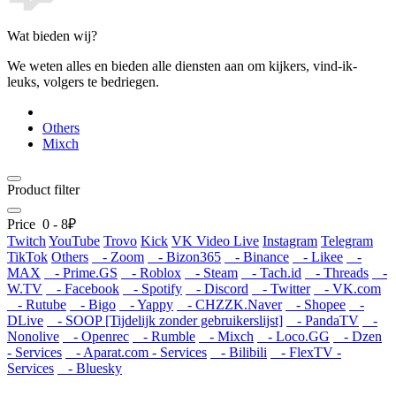
Wat bieden wij?
We weten alles en bieden alle diensten aan om kijkers, vind-ik-
leuks, volgers te bedriegen.
Others
Mixch
Product filter
Price
0
-
8
₽
Twitch
YouTube
Trovo
Kick
VK Video Live
Instagram
Telegram
TikTok
Others
- Zoom
- Bizon365
- Binance
- Likee
-
MAX
- Prime.GS
- Roblox
- Steam
- Tach.id
- Threads
-
W.TV
- Facebook
- Spotify
- Discord
- Twitter
- VK.com
- Rutube
- Bigo
- Yappy
- CHZZK.Naver
- Shopee
-
DLive
- SOOP [Tijdelijk zonder gebruikerslijst]
- PandaTV
-
Nonolive
- Openrec
- Rumble
- Mixch
- Loco.GG
- Dzen
- Services
- Aparat.com - Services
- Bilibili
- FlexTV -
Services
- Bluesky