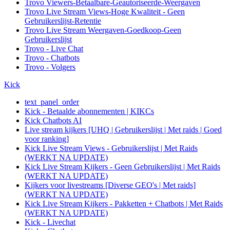
Trovo Viewers-Betaalbare-Geautoriseerde-Weergaven
Trovo Live Stream Views-Hoge Kwaliteit - Geen
Gebruikerslijst-Retentie
Trovo Live Stream Weergaven-Goedkoop-Geen
Gebruikerslijst
Trovo - Live Chat
Trovo - Chatbots
Trovo - Volgers
Kick
text_panel_order
Kick - Betaalde abonnementen | KIKCs
Kick Chatbots AI
Live stream kijkers [UHQ | Gebruikerslijst | Met raids | Goed
voor ranking]
Kick Live Stream Views - Gebruikerslijst | Met Raids
(WERKT NA UPDATE)
Kick Live Stream Kijkers - Geen Gebruikerslijst | Met Raids
(WERKT NA UPDATE)
Kijkers voor livestreams [Diverse GEO's | Met raids]
(WERKT NA UPDATE)
Kick Live Stream Kijkers - Pakketten + Chatbots | Met Raids
(WERKT NA UPDATE)
Kick - Livechat