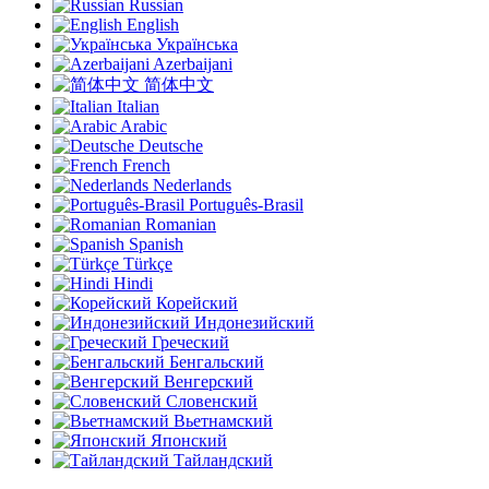
Russian
English
Українська
Azerbaijani
简体中文
Italian
Arabic
Deutsche
French
Nederlands
Português-Brasil
Romanian
Spanish
Türkçe
Hindi
Корейский
Индонезийский
Греческий
Бенгальский
Венгерский
Словенский
Вьетнамский
Японский
Тайландский