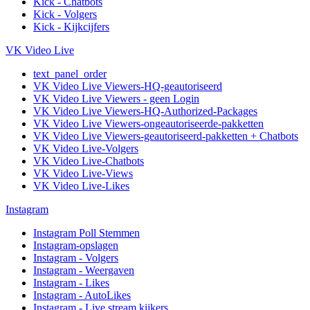
Kick - Chatbots
Kick - Volgers
Kick - Kijkcijfers
VK Video Live
text_panel_order
VK Video Live Viewers-HQ-geautoriseerd
VK Video Live Viewers - geen Login
VK Video Live Viewers-HQ-Authorized-Packages
VK Video Live Viewers-ongeautoriseerde-pakketten
VK Video Live Viewers-geautoriseerd-pakketten + Chatbots
VK Video Live-Volgers
VK Video Live-Chatbots
VK Video Live-Views
VK Video Live-Likes
Instagram
Instagram Poll Stemmen
Instagram-opslagen
Instagram - Volgers
Instagram - Weergaven
Instagram - Likes
Instagram - AutoLikes
Instagram - Live stream kijkers