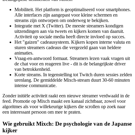
Mobiliteit. Het platform is geoptimaliseerd voor smartphones.
Alle interfaces zijn aangepast voor kleine schermen en
streams zijn ontworpen om onderweg te bekijken.
Integratie met X (Twitter). De meeste streamers kondigen
uitzendingen aan via tweets en kijkers komen van daaruit.
Activiteit op sociale media heeft directe invloed op succes.
Het "gaizen" cadeausysteem. Kijkers kopen interne valuta en
sturen streamers cadeaus die vergezeld gaan van heldere
animaties.
Vraag-en-antwoord formaat. Streamers lezen vaak vragen uit
de chat voor en reageren live - dit is de belangrijkste driver
van betrokkenheid.
Korte streams. In tegenstelling tot Twitch duren sessies zelden
urenlang. De gemiddelde Mixch-stream duurt 30-60 minuten
intense communicatie.
Zonder initiële activiteit raakt een nieuwe streamer verdwaald in de
feed. Promotie op Mixch maakt een kanaal zichtbaar, zowel voor
algoritmes als voor willekeurige kijkers die scrollen op zoek naar
een interessant persoon om mee te praten.
Wie gebruikt Mixch: De psychologie van de Japanse
kijker