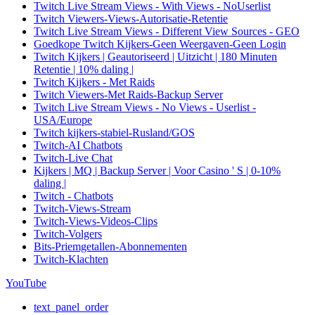
Twitch Live Stream Views - With Views - NoUserlist
Twitch Viewers-Views-Autorisatie-Retentie
Twitch Live Stream Views - Different View Sources - GEO
Goedkope Twitch Kijkers-Geen Weergaven-Geen Login
Twitch Kijkers | Geautoriseerd | Uitzicht | 180 Minuten
Retentie | 10% daling |
Twitch Kijkers - Met Raids
Twitch Viewers-Met Raids-Backup Server
Twitch Live Stream Views - No Views - Userlist -
USA/Europe
Twitch kijkers-stabiel-Rusland/GOS
Twitch-AI Chatbots
Twitch-Live Chat
Kijkers | MQ | Backup Server | Voor Casino ' S | 0-10%
daling |
Twitch - Chatbots
Twitch-Views-Stream
Twitch-Views-Videos-Clips
Twitch-Volgers
Bits-Priemgetallen-Abonnementen
Twitch-Klachten
YouTube
text_panel_order