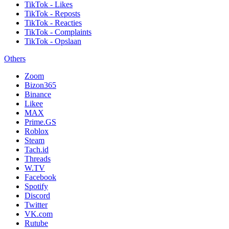
TikTok - Likes
TikTok - Reposts
TikTok - Reacties
TikTok - Complaints
TikTok - Opslaan
Others
Zoom
Bizon365
Binance
Likee
MAX
Prime.GS
Roblox
Steam
Tach.id
Threads
W.TV
Facebook
Spotify
Discord
Twitter
VK.com
Rutube