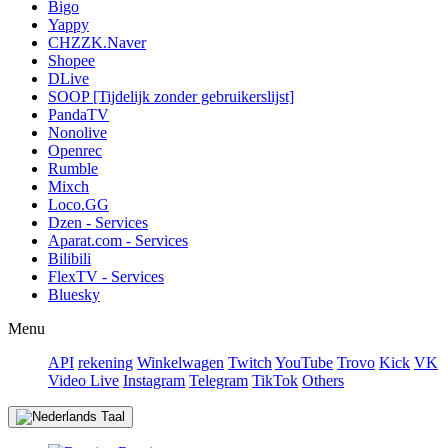
Bigo
Yappy
CHZZK.Naver
Shopee
DLive
SOOP [Tijdelijk zonder gebruikerslijst]
PandaTV
Nonolive
Openrec
Rumble
Mixch
Loco.GG
Dzen - Services
Aparat.com - Services
Bilibili
FlexTV - Services
Bluesky
Menu
API
rekening
Winkelwagen
Twitch
YouTube
Trovo
Kick
VK
Video Live
Instagram
Telegram
TikTok
Others
Taal