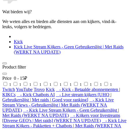
Wat bieden wij?
We weten alles en bieden alle diensten aan om kijkers, vind-ik-
leuks, volgers te bedriegen.
Kick
Kick Live Stream Kijkers - Geen Gebruikerslijst | Met Raids
(WERKT NA UPDATE)
Product filter
Price
0
-
15
₽
1
1
1
1
1
1
1
1
1
1
1
Twitch
YouTube
Trovo
Kick
- Kick - Betaalde abonnementen |
KIKCs
- Kick Chatbots AI
- Live stream kijkers [UHQ |
Gebruikerslijst | Met raids | Goed voor ranking]
- Kick Live
Stream Views - Gebruikerslijst | Met Raids (WERKT NA
UPDATE)
- Kick Live Stream Kijkers - Geen Gebruikerslijst |
Met Raids (WERKT NA UPDATE)
- Kijkers voor livestreams
[Diverse GEO's | Met raids] (WERKT NA UPDATE)
- Kick Live
Stream Kijkers - Pakketten + Chatbots | Met Raids (WERKT NA