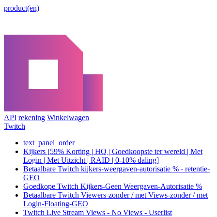
product(en)
API
rekening
Winkelwagen
Twitch
text_panel_order
Kijkers [59% Korting | HQ | Goedkoopste ter wereld | Met
Login | Met Uitzicht | RAID | 0-10% daling]
Betaalbare Twitch kijkers-weergaven-autorisatie % - retentie-
GEO
Goedkope Twitch Kijkers-Geen Weergaven-Autorisatie %
Betaalbare Twitch Viewers-zonder / met Views-zonder / met
Login-Floating-GEO
Twitch Live Stream Views - No Views - Userlist