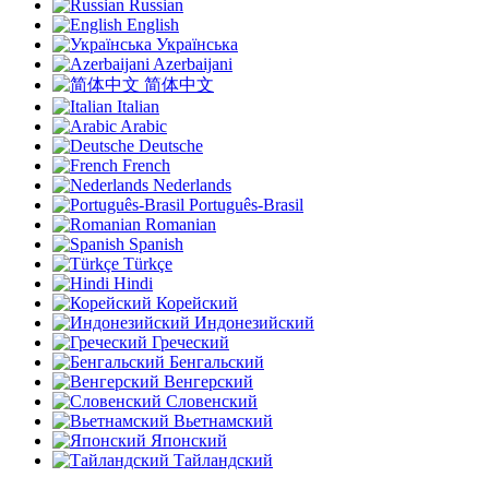
Russian
English
Українська
Azerbaijani
简体中文
Italian
Arabic
Deutsche
French
Nederlands
Português-Brasil
Romanian
Spanish
Türkçe
Hindi
Корейский
Индонезийский
Греческий
Бенгальский
Венгерский
Словенский
Вьетнамский
Японский
Тайландский