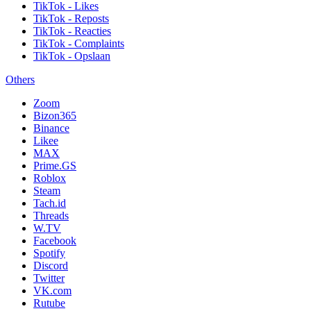
TikTok - Likes
TikTok - Reposts
TikTok - Reacties
TikTok - Complaints
TikTok - Opslaan
Others
Zoom
Bizon365
Binance
Likee
MAX
Prime.GS
Roblox
Steam
Tach.id
Threads
W.TV
Facebook
Spotify
Discord
Twitter
VK.com
Rutube