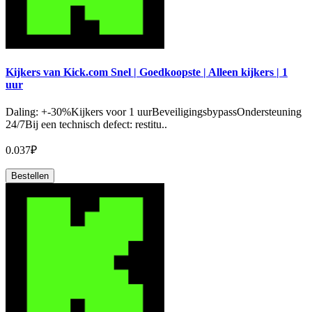
Kijkers van Kick.com Snel | Goedkoopste | Alleen kijkers | 1
uur
Daling: +-30%Kijkers voor 1 uurBeveiligingsbypassOndersteuning
24/7Bij een technisch defect: restitu..
0.037₽
Bestellen