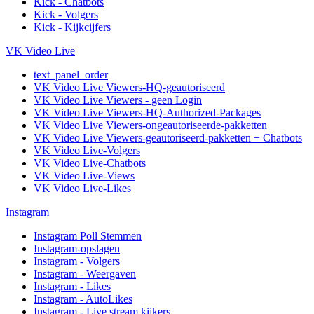
Kick - Chatbots
Kick - Volgers
Kick - Kijkcijfers
VK Video Live
text_panel_order
VK Video Live Viewers-HQ-geautoriseerd
VK Video Live Viewers - geen Login
VK Video Live Viewers-HQ-Authorized-Packages
VK Video Live Viewers-ongeautoriseerde-pakketten
VK Video Live Viewers-geautoriseerd-pakketten + Chatbots
VK Video Live-Volgers
VK Video Live-Chatbots
VK Video Live-Views
VK Video Live-Likes
Instagram
Instagram Poll Stemmen
Instagram-opslagen
Instagram - Volgers
Instagram - Weergaven
Instagram - Likes
Instagram - AutoLikes
Instagram - Live stream kijkers