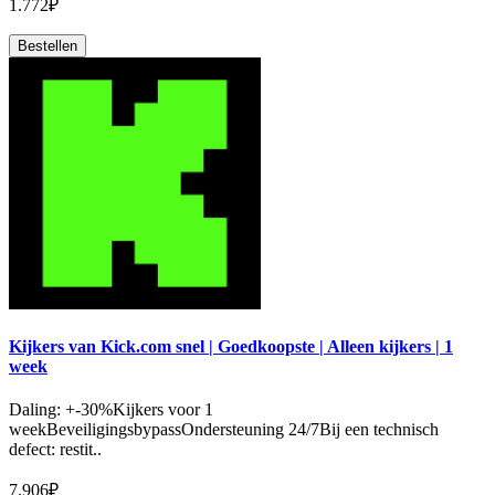
1.772₽
Bestellen
Kijkers van Kick.com snel | Goedkoopste | Alleen kijkers | 1
week
Daling: +-30%Kijkers voor 1
weekBeveiligingsbypassOndersteuning 24/7Bij een technisch
defect: restit..
7.906₽