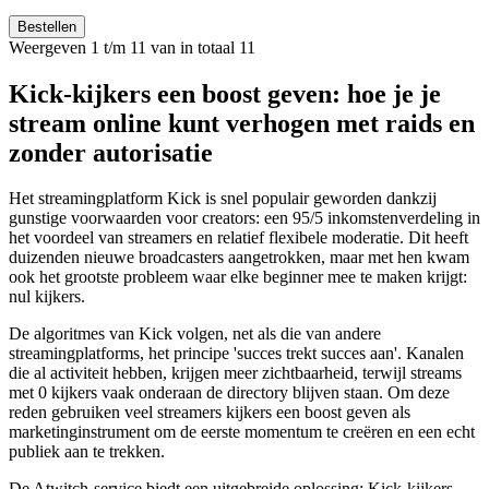
Bestellen
Weergeven 1 t/m 11 van in totaal 11
Kick-kijkers een boost geven: hoe je je
stream online kunt verhogen met raids en
zonder autorisatie
Het streamingplatform Kick is snel populair geworden dankzij
gunstige voorwaarden voor creators: een 95/5 inkomstenverdeling in
het voordeel van streamers en relatief flexibele moderatie. Dit heeft
duizenden nieuwe broadcasters aangetrokken, maar met hen kwam
ook het grootste probleem waar elke beginner mee te maken krijgt:
nul kijkers.
De algoritmes van Kick volgen, net als die van andere
streamingplatforms, het principe 'succes trekt succes aan'. Kanalen
die al activiteit hebben, krijgen meer zichtbaarheid, terwijl streams
met 0 kijkers vaak onderaan de directory blijven staan. Om deze
reden gebruiken veel streamers kijkers een boost geven als
marketinginstrument om de eerste momentum te creëren en een echt
publiek aan te trekken.
De Atwitch-service biedt een uitgebreide oplossing: Kick-kijkers