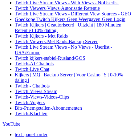
Twitch Live Stream Views - With Views - NoUserlist
Twitch Viewers-Views-Autorisatie-Retentie
Twitch Live Stream Views - Different View Sources - GEO
Goedkope Twitch Kijkers-Geen Weergaven-Geen Login
Twitch Kijkers | Geautoriseerd | Uitzicht | 180 Minuten
Retentie | 10% daling |
Twitch Kijkers - Met Raids
Twitch Viewers-Met Raids-Backup Server
Twitch Live Stream Views - No Views - Userlist -
USA/Europe
Twitch kijkers-stabiel-Rusland/GOS
Twitch-AI Chatbots
Twitch-Live Chat
Kijkers | MQ | Backup Server | Voor Casino ' S | 0-10%
daling |
Twitch - Chatbots
Twitch-Views-Stream
Twitch-Views-Videos-Clips
Twitch-Volgers
Bits-Priemgetallen-Abonnementen
Twitch-Klachten
YouTube
text_panel_order