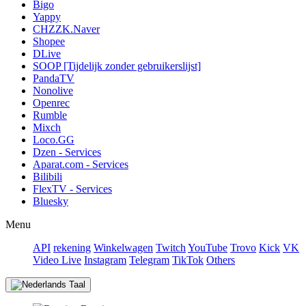
Bigo
Yappy
CHZZK.Naver
Shopee
DLive
SOOP [Tijdelijk zonder gebruikerslijst]
PandaTV
Nonolive
Openrec
Rumble
Mixch
Loco.GG
Dzen - Services
Aparat.com - Services
Bilibili
FlexTV - Services
Bluesky
Menu
API
rekening
Winkelwagen
Twitch
YouTube
Trovo
Kick
VK
Video Live
Instagram
Telegram
TikTok
Others
Taal