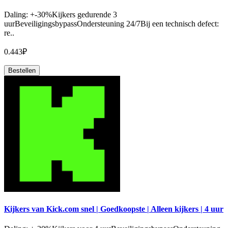
Daling: +-30%Kijkers gedurende 3
uurBeveiligingsbypassOndersteuning 24/7Bij een technisch defect:
re..
0.443₽
Bestellen
Kijkers van Kick.com snel | Goedkoopste | Alleen kijkers | 4 uur