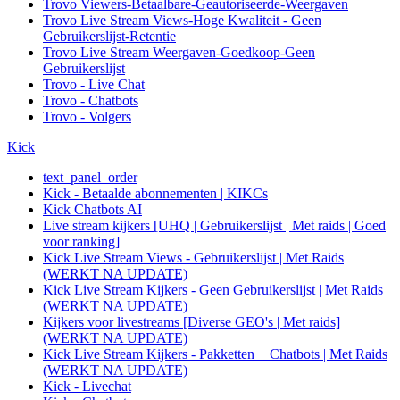
Trovo Viewers-Betaalbare-Geautoriseerde-Weergaven
Trovo Live Stream Views-Hoge Kwaliteit - Geen
Gebruikerslijst-Retentie
Trovo Live Stream Weergaven-Goedkoop-Geen
Gebruikerslijst
Trovo - Live Chat
Trovo - Chatbots
Trovo - Volgers
Kick
text_panel_order
Kick - Betaalde abonnementen | KIKCs
Kick Chatbots AI
Live stream kijkers [UHQ | Gebruikerslijst | Met raids | Goed
voor ranking]
Kick Live Stream Views - Gebruikerslijst | Met Raids
(WERKT NA UPDATE)
Kick Live Stream Kijkers - Geen Gebruikerslijst | Met Raids
(WERKT NA UPDATE)
Kijkers voor livestreams [Diverse GEO's | Met raids]
(WERKT NA UPDATE)
Kick Live Stream Kijkers - Pakketten + Chatbots | Met Raids
(WERKT NA UPDATE)
Kick - Livechat