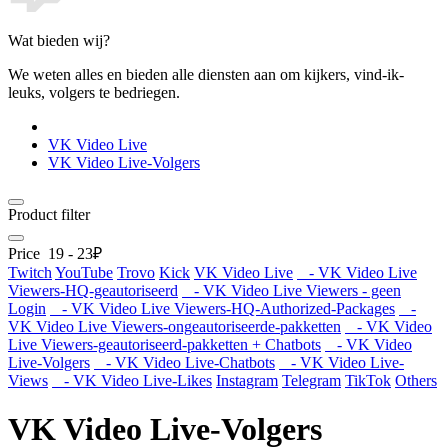
Wat bieden wij?
We weten alles en bieden alle diensten aan om kijkers, vind-ik-
leuks, volgers te bedriegen.
VK Video Live
VK Video Live-Volgers
Product filter
Price
19
-
23
₽
Twitch
YouTube
Trovo
Kick
VK Video Live
- VK Video Live
Viewers-HQ-geautoriseerd
- VK Video Live Viewers - geen
Login
- VK Video Live Viewers-HQ-Authorized-Packages
-
VK Video Live Viewers-ongeautoriseerde-pakketten
- VK Video
Live Viewers-geautoriseerd-pakketten + Chatbots
- VK Video
Live-Volgers
- VK Video Live-Chatbots
- VK Video Live-
Views
- VK Video Live-Likes
Instagram
Telegram
TikTok
Others
VK Video Live-Volgers