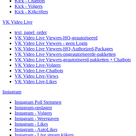
Kick - Chatbots
Kick - Volgers
Kick - Kijkcijfers
VK Video Live
text_panel_order
VK Video Live Viewers-HQ-geautoriseerd
VK Video Live Viewers - geen Login
VK Video Live Viewers-HQ-Authorized-Packages
VK Video Live Viewers-ongeautoriseerde-pakketten
VK Video Live Viewers-geautoriseerd-pakketten + Chatbots
VK Video Live-Volgers
VK Video Live-Chatbots
VK Video Live-Views
VK Video Live-Likes
Instagram
Instagram Poll Stemmen
Instagram-opslagen
Instagram - Volgers
Instagram - Weergaven
Instagram - Likes
Instagram - AutoLikes
Instagram - Live stream kijkers