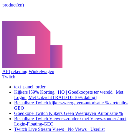
product(en)
API
rekening
Winkelwagen
Twitch
text_panel_order
Kijkers [59% Korting | HQ | Goedkoopste ter wereld | Met
Login | Met Uitzicht | RAID | 0-10% daling]
Betaalbare Twitch kijkers-weergaven-autorisatie % - retentie-
GEO
Goedkope Twitch Kijkers-Geen Weergaven-Autorisatie %
Betaalbare Twitch Viewers-zonder / met Views-zonder / met
Login-Floating-GEO
Twitch Live Stream Views - No Views - Userlist