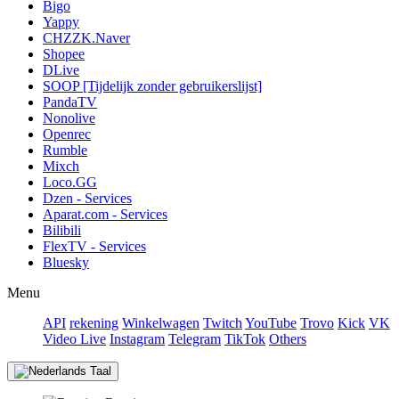
Bigo
Yappy
CHZZK.Naver
Shopee
DLive
SOOP [Tijdelijk zonder gebruikerslijst]
PandaTV
Nonolive
Openrec
Rumble
Mixch
Loco.GG
Dzen - Services
Aparat.com - Services
Bilibili
FlexTV - Services
Bluesky
Menu
API
rekening
Winkelwagen
Twitch
YouTube
Trovo
Kick
VK
Video Live
Instagram
Telegram
TikTok
Others
Taal