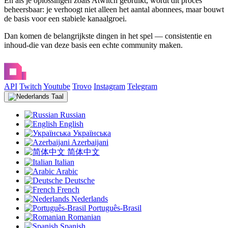
En als je oplossingen zoals Atwitch gebruikt, wordt dit proces
beheersbaar: je verhoogt niet alleen het aantal abonnees, maar bouwt
de basis voor een stabiele kanaalgroei.
Dan komen de belangrijkste dingen in het spel — consistentie en
inhoud-die van deze basis een echte community maken.
API
Twitch
Youtube
Trovo
Instagram
Telegram
Taal
Russian
English
Українська
Azerbaijani
简体中文
Italian
Arabic
Deutsche
French
Nederlands
Português-Brasil
Romanian
Spanish