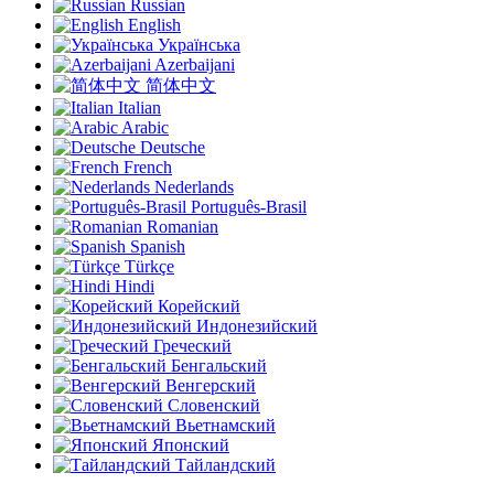
Russian
English
Українська
Azerbaijani
简体中文
Italian
Arabic
Deutsche
French
Nederlands
Português-Brasil
Romanian
Spanish
Türkçe
Hindi
Корейский
Индонезийский
Греческий
Бенгальский
Венгерский
Словенский
Вьетнамский
Японский
Тайландский