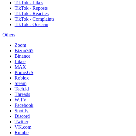
TikTok - Likes
TikTok - Reposts
TikTok - Reacties
TikTok - Complaints
TikTok - Opslaan
Others
Zoom
Bizon365
Binance
Likee
MAX
Prime.GS
Roblox
Steam
Tach.id
Threads
W.TV
Facebook
Spotify
Discord
Twitter
VK.com
Rutube