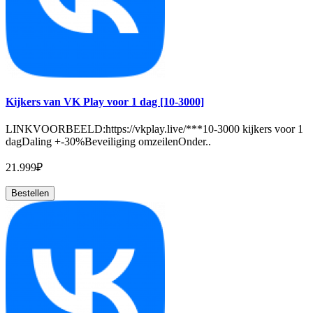
Kijkers van VK Play voor 1 dag [10-3000]
LINKVOORBEELD:https://vkplay.live/***10-3000 kijkers voor 1
dagDaling +-30%Beveiliging omzeilenOnder..
21.999₽
Bestellen