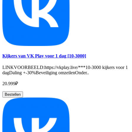
Kijkers van VK Play voor 1 dag [10-3000]
LINKVOORBEELD:https://vkplay.live/***10-3000 kijkers voor 1
dagDaling +-30%Beveiliging omzeilenOnder..
20.999₽
Bestellen