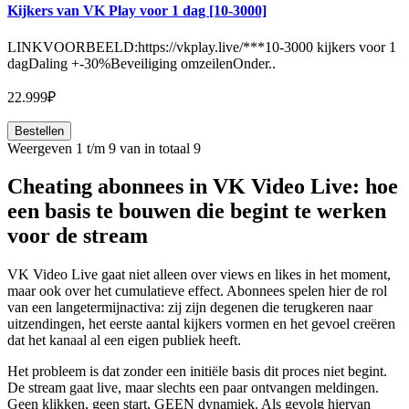
Kijkers van VK Play voor 1 dag [10-3000]
LINKVOORBEELD:https://vkplay.live/***10-3000 kijkers voor 1
dagDaling +-30%Beveiliging omzeilenOnder..
22.999₽
Bestellen
Weergeven 1 t/m 9 van in totaal 9
Cheating abonnees in VK Video Live: hoe
een basis te bouwen die begint te werken
voor de stream
VK Video Live gaat niet alleen over views en likes in het moment,
maar ook over het cumulatieve effect. Abonnees spelen hier de rol
van een langetermijnactiva: zij zijn degenen die terugkeren naar
uitzendingen, het eerste aantal kijkers vormen en het gevoel creëren
dat het kanaal al een eigen publiek heeft.
Het probleem is dat zonder een initiële basis dit proces niet begint.
De stream gaat live, maar slechts een paar ontvangen meldingen.
Geen klikken, geen start, GEEN dynamiek. Als gevolg hiervan