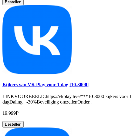
Bestellen
Kijkers van VK Play voor 1 dag [10-3000]
LINKVOORBEELD:https://vkplay.live/***10-3000 kijkers voor 1
dagDaling +-30%Beveiliging omzeilenOnder..
19.999₽
Bestellen