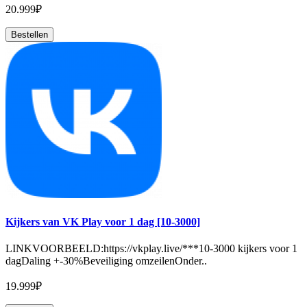
20.999₽
Bestellen
Kijkers van VK Play voor 1 dag [10-3000]
LINKVOORBEELD:https://vkplay.live/***10-3000 kijkers voor 1
dagDaling +-30%Beveiliging omzeilenOnder..
19.999₽