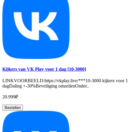
Kijkers van VK Play voor 1 dag [10-3000]
LINKVOORBEELD:https://vkplay.live/***10-3000 kijkers voor 1
dagDaling +-30%Beveiliging omzeilenOnder..
20.999₽
Bestellen