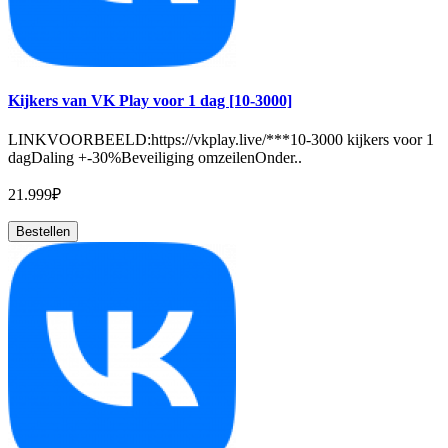
Kijkers van VK Play voor 1 dag [10-3000]
LINKVOORBEELD:https://vkplay.live/***10-3000 kijkers voor 1
dagDaling +-30%Beveiliging omzeilenOnder..
21.999₽
Bestellen