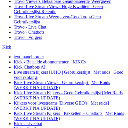
Trovo Viewers-Betaalbare-Geautoriseerde-Weergaven
Trovo Live Stream Views-Hoge Kwaliteit - Geen
Gebruikerslijst-Retentie
Trovo Live Stream Weergaven-Goedkoop-Geen
Gebruikerslijst
Trovo - Live Chat
Trovo - Chatbots
Trovo - Volgers
Kick
text_panel_order
Kick - Betaalde abonnementen | KIKCs
Kick Chatbots AI
Live stream kijkers [UHQ | Gebruikerslijst | Met raids | Goed
voor ranking]
Kick Live Stream Views - Gebruikerslijst | Met Raids
(WERKT NA UPDATE)
Kick Live Stream Kijkers - Geen Gebruikerslijst | Met Raids
(WERKT NA UPDATE)
Kijkers voor livestreams [Diverse GEO's | Met raids]
(WERKT NA UPDATE)
Kick Live Stream Kijkers - Pakketten + Chatbots | Met Raids
(WERKT NA UPDATE)
Kick - Livechat