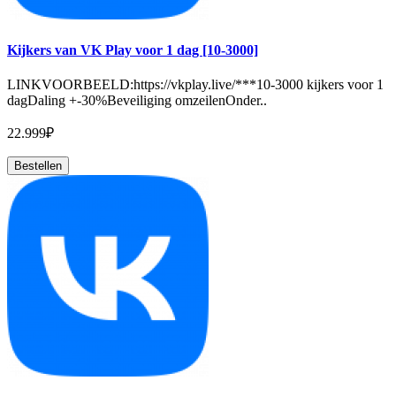
Kijkers van VK Play voor 1 dag [10-3000]
LINKVOORBEELD:https://vkplay.live/***10-3000 kijkers voor 1
dagDaling +-30%Beveiliging omzeilenOnder..
22.999₽
Bestellen