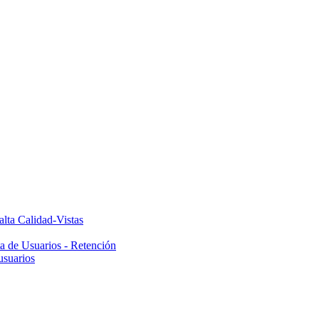
alta Calidad-Vistas
ta de Usuarios - Retención
usuarios