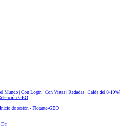
 Mundo | Con Login | Con Vistas | Redadas | Caída del 0-10%]
n-Retención-GEO
Inicio de sesión - Flotante-GEO
n De