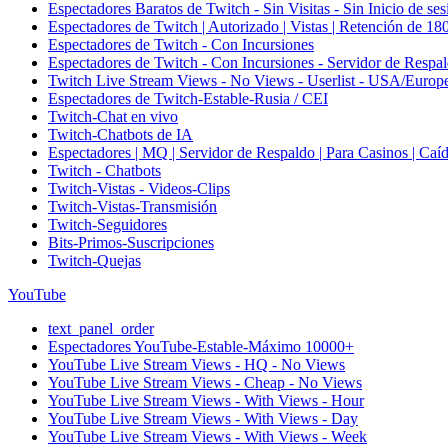
Espectadores Baratos de Twitch - Sin Visitas - Sin Inicio de ses
Espectadores de Twitch | Autorizado | Vistas | Retención de 18
Espectadores de Twitch - Con Incursiones
Espectadores de Twitch - Con Incursiones - Servidor de Respa
Twitch Live Stream Views - No Views - Userlist - USA/Europ
Espectadores de Twitch-Estable-Rusia / CEI
Twitch-Chat en vivo
Twitch-Chatbots de IA
Espectadores | MQ | Servidor de Respaldo | Para Casinos | Caí
Twitch - Chatbots
Twitch-Vistas - Videos-Clips
Twitch-Vistas-Transmisión
Twitch-Seguidores
Bits-Primos-Suscripciones
Twitch-Quejas
YouTube
text_panel_order
Espectadores YouTube-Estable-Máximo 10000+
YouTube Live Stream Views - HQ - No Views
YouTube Live Stream Views - Cheap - No Views
YouTube Live Stream Views - With Views - Hour
YouTube Live Stream Views - With Views - Day
YouTube Live Stream Views - With Views - Week