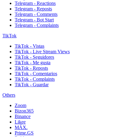
Telegram - Reactions
Telegram - Reposts
Telegram - Comments
Telegram - Bot Start
Telegram - Complaints
TikTok
TikTok - Vistas
TikTok - Live Stream Views
TikTok - Seguidores
TikTok - Me gusta
TikTok - Reposts
TikTok - Comentarios
TikTok - Complaints
TikTok - Guardar
Others
Zoom
Bizon365
Binance
Likee
MÁX.
Prime.GS