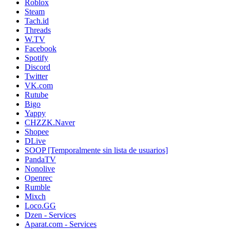
Roblox
Steam
Tach.id
Threads
W.TV
Facebook
Spotify
Discord
Twitter
VK.com
Rutube
Bigo
Yappy
CHZZK.Naver
Shopee
DLive
SOOP [Temporalmente sin lista de usuarios]
PandaTV
Nonolive
Openrec
Rumble
Mixch
Loco.GG
Dzen - Services
Aparat.com - Services