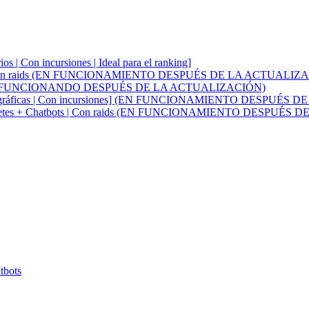
os | Con incursiones | Ideal para el ranking]
uarios | Con raids (EN FUNCIONAMIENTO DESPUÉS DE LA ACTUALIZ
 Con raids (FUNCIONANDO DESPUÉS DE LA ACTUALIZACIÓN)
ones geográficas | Con incursiones] (EN FUNCIONAMIENTO DESPU
vo - Paquetes + Chatbots | Con raids (EN FUNCIONAMIENTO DESPU
tbots