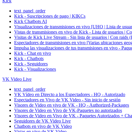
Kick
text_panel_order
Kick - Suscripciones de pago | KIKCs
Kick Chatbots AI
Visualizaciones de transmisiones en vivo [UHQ | Lista de usuari
Vistas de transmisiones en vivo de Kick - Lista de us
Visitas de Kick Live Stream - Sin lista de usuarios |
Espectadores de transmisiones en vivo [Varias ubicaci
Impulsa las visualizaciones de tus transmisiones en vi
Kick - Chat en vivo
Kick - Chatbots
Kick - Seguidores
Kick - Visualizaciones
VK Video Live
text_panel_order
VK Vídeo en Directo a los Espectadores - HQ - Autorizado
Espectadores en Vivo de VK Video - Sin inicio de sesión
Visores de Video en vivo de VK - HQ - Authorized-Packages
Visores de Video en Vivo de VK-Paquetes no autorizados
Visores de Video en Vivo de VK - Paquetes Autorizados + Cha
Seguidores de VK Video Live
Chatbots en vivo de VK Video
Vistas en vivo de VK Video