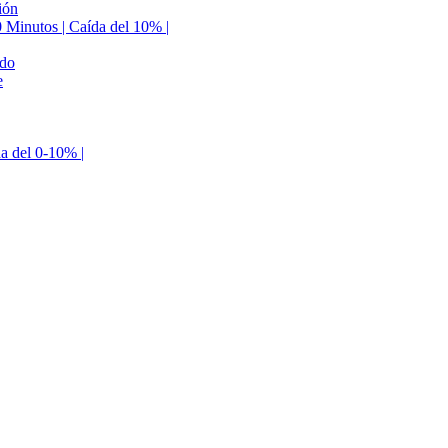
ión
0 Minutos | Caída del 10% |
ldo
e
da del 0-10% |