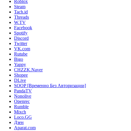
Roblox
Steam
Tach.id
Threads
W.TV
Facebook
Spotify
Discord
Twitter
VK.com
Rutube
Bigo
Yappy
CHZZK.Naver
Shopee
DLive
SOOP [Временно Без Авторизации]
PandaTV
Nonolive
Openrec
Rumble
Mixch
Loco.GG
Дзен
Aparat.com