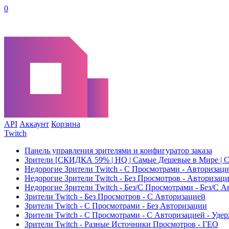
0
API
Аккаунт
Корзина
Twitch
Панель управления зрителями и конфигуратор заказа
Зрители [СКИДКА 59% | HQ | Самые Дешевые в Мире | С 
Недорогие Зрители Twitch - С Просмотрами - Авторизаци
Недорогие Зрители Twitch - Без Просмотров - Авторизац
Недорогие Зрители Twitch - Без/С Просмотрами - Без/С 
Зрители Twitch - Без Просмотров - С Авторизацией
Зрители Twitch - С Просмотрами - Без Авторизации
Зрители Twitch - С Просмотрами - С Авторизацией - Уде
Зрители Twitch - Разные Источники Просмотров - ГЕО