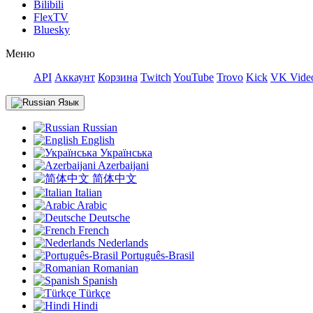
Bilibili
FlexTV
Bluesky
Меню
API
Аккаунт
Корзина
Twitch
YouTube
Trovo
Kick
VK Video
Язык
Russian
English
Українська
Azerbaijani
简体中文
Italian
Arabic
Deutsche
French
Nederlands
Português-Brasil
Romanian
Spanish
Türkçe
Hindi