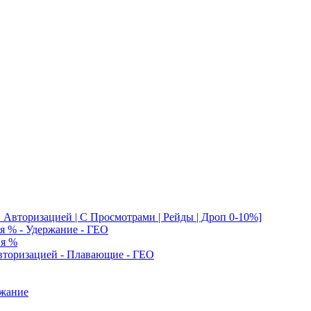
Авторизацией | С Просмотрами | Рейды | Дроп 0-10%]
я % - Удержание - ГЕО
ия %
Авторизацией - Плавающие - ГЕО
ржание