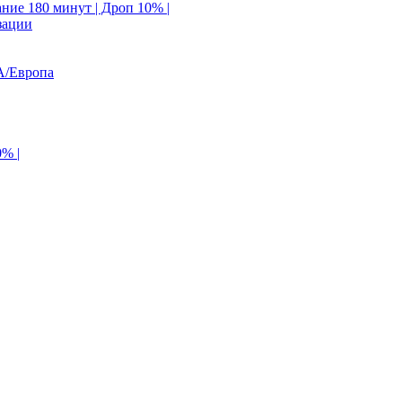
ание 180 минут | Дроп 10% |
зации
А/Европа
0% |