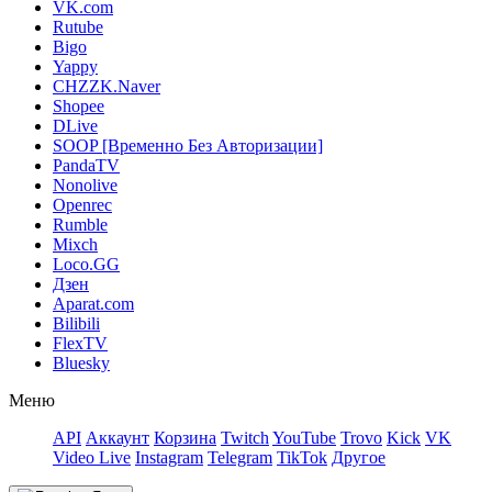
VK.com
Rutube
Bigo
Yappy
CHZZK.Naver
Shopee
DLive
SOOP [Временно Без Авторизации]
PandaTV
Nonolive
Openrec
Rumble
Mixch
Loco.GG
Дзен
Aparat.com
Bilibili
FlexTV
Bluesky
Меню
API
Аккаунт
Корзина
Twitch
YouTube
Trovo
Kick
VK
Video Live
Instagram
Telegram
TikTok
Другое