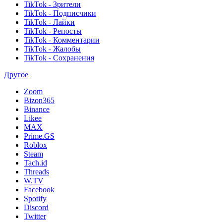
TikTok - Зрители
TikTok - Подписчики
TikTok - Лайки
TikTok - Репосты
TikTok - Комментарии
TikTok - Жалобы
TikTok - Сохранения
Другое
Zoom
Bizon365
Binance
Likee
MAX
Prime.GS
Roblox
Steam
Tach.id
Threads
W.TV
Facebook
Spotify
Discord
Twitter