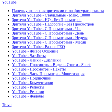
YouTube
Панель управления зрителями и конфигуратор заказа
Зрители YouTube - Стабильные - Макс. 10000+
Зрители YouTube - HQ - Без Просмотров
Зрители YouTube - Недорогие - Без Просмотров
Зрители YouTube - С Просмотрами - Час
Зрители YouTube - С Просмотрами - День
Зрители YouTube - С Просмотрами - Неделя
Зрители YouTube - С Просмотрами - Месяц
Зрители YouTube - Разное ГЕО
YouTube - Живое Общение
YouTube - Чат-Боты
YouTube - Лайки - Дизлайки
YouTube - Просмотры - Видео - Стрим - Shorts
YouTube - Просмотры - Пакеты
YouTube - Часы Просмотра - Монетизация
YouTube - Подписчики
YouTube - Комментарии
YouTube - Репосты
YouTube - Реакции
YouTube - Жалобы
Trovo