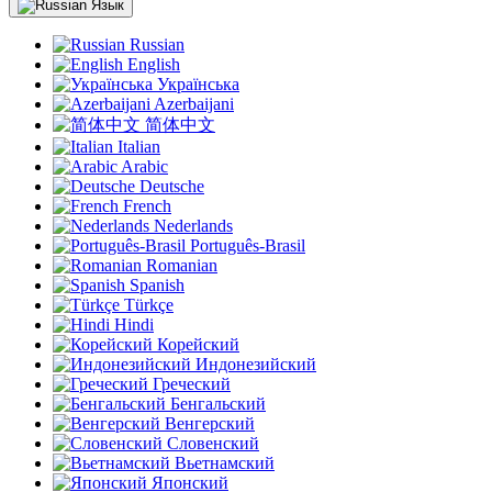
Язык
Russian
English
Українська
Azerbaijani
简体中文
Italian
Arabic
Deutsche
French
Nederlands
Português-Brasil
Romanian
Spanish
Türkçe
Hindi
Корейский
Индонезийский
Греческий
Бенгальский
Венгерский
Словенский
Вьетнамский
Японский