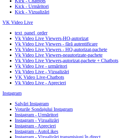
Kick - Chatbots
Kick - Urmăritori
Kick - Vizualizări
VK Video Live
text_panel_order
Vk Video Live Viewers-HQ-autorizat
Vk Video Live Viewers - fără autentificare
Vk Video Live Viewers - HQ-autorizat-pachete
Vk Video Live Viewers-neautorizate-pachete
Vk Video Live Viewers-autorizat-pachete + Chatbots
Vk Video Live - urmăritori
Vk Video Live - Vizualizări
VK Video Live-Chatbots
Vk Video Live - Aprecieri
Instagram
Salvări Instagram
Voturile Sondajului Instagram
Instagram - Urmăritori
Instagram - Vizualizări
Instagram - Aprecieri
Instagram - AutoLikes
Instagram - Vizualizări transmisiuni în direct