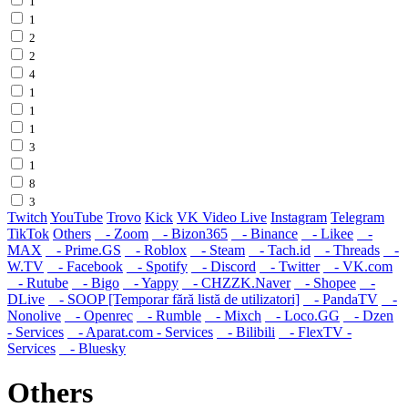
1
1
2
2
4
1
1
1
3
1
8
3
Twitch
YouTube
Trovo
Kick
VK Video Live
Instagram
Telegram
TikTok
Others
- Zoom
- Bizon365
- Binance
- Likee
-
MAX
- Prime.GS
- Roblox
- Steam
- Tach.id
- Threads
-
W.TV
- Facebook
- Spotify
- Discord
- Twitter
- VK.com
- Rutube
- Bigo
- Yappy
- CHZZK.Naver
- Shopee
-
DLive
- SOOP [Temporar fără listă de utilizatori]
- PandaTV
-
Nonolive
- Openrec
- Rumble
- Mixch
- Loco.GG
- Dzen
- Services
- Aparat.com - Services
- Bilibili
- FlexTV -
Services
- Bluesky
Others