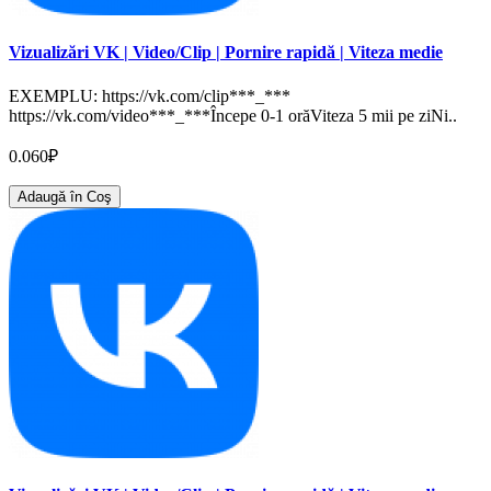
Vizualizări VK | Video/Clip | Pornire rapidă | Viteza medie
EXEMPLU: https://vk.com/clip***_***
https://vk.com/video***_***Începe 0-1 orăViteza 5 mii pe ziNi..
0.060₽
Adaugă în Coş