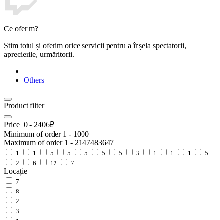
Ce oferim?
Știm totul și oferim orice servicii pentru a înșela spectatorii,
aprecierile, urmăritorii.
Others
Product filter
Price
0
-
2406
₽
Minimum of order
1
-
1000
Maximum of order
1
-
2147483647
1
1
5
5
5
5
5
3
1
1
1
5
2
6
12
7
Locație
7
8
2
3