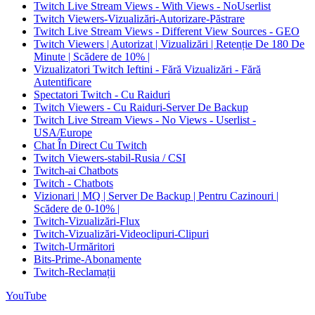
Twitch Live Stream Views - With Views - NoUserlist
Twitch Viewers-Vizualizări-Autorizare-Păstrare
Twitch Live Stream Views - Different View Sources - GEO
Twitch Viewers | Autorizat | Vizualizări | Retenție De 180 De
Minute | Scădere de 10% |
Vizualizatori Twitch Ieftini - Fără Vizualizări - Fără
Autentificare
Spectatori Twitch - Cu Raiduri
Twitch Viewers - Cu Raiduri-Server De Backup
Twitch Live Stream Views - No Views - Userlist -
USA/Europe
Chat În Direct Cu Twitch
Twitch Viewers-stabil-Rusia / CSI
Twitch-ai Chatbots
Twitch - Chatbots
Vizionari | MQ | Server De Backup | Pentru Cazinouri |
Scădere de 0-10% |
Twitch-Vizualizări-Flux
Twitch-Vizualizări-Videoclipuri-Clipuri
Twitch-Urmăritori
Bits-Prime-Abonamente
Twitch-Reclamații
YouTube