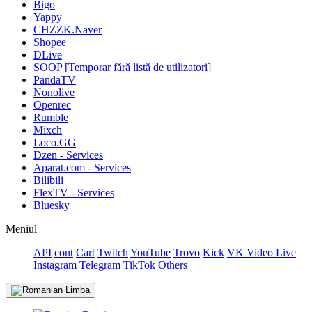
Bigo
Yappy
CHZZK.Naver
Shopee
DLive
SOOP [Temporar fără listă de utilizatori]
PandaTV
Nonolive
Openrec
Rumble
Mixch
Loco.GG
Dzen - Services
Aparat.com - Services
Bilibili
FlexTV - Services
Bluesky
Meniul
API
cont
Cart
Twitch
YouTube
Trovo
Kick
VK Video Live
Instagram
Telegram
TikTok
Others
Limba