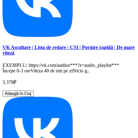
VK Ascultare | Lista de redare | CSI | Pornire rapidă | De mare
viteză
EXEMPLU: https://vk.com/audios***?z=audio_playlist***
Începe 0-3 oreViteza 40 de mii pe ziNicio g..
3.378₽
Adaugă în Coş