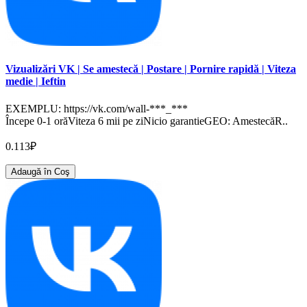
Vizualizări VK | Se amestecă | Postare | Pornire rapidă | Viteza
medie | Ieftin
EXEMPLU: https://vk.com/wall-***_***
Începe 0-1 orăViteza 6 mii pe ziNicio garantieGEO: AmestecăR..
0.113₽
Adaugă în Coş