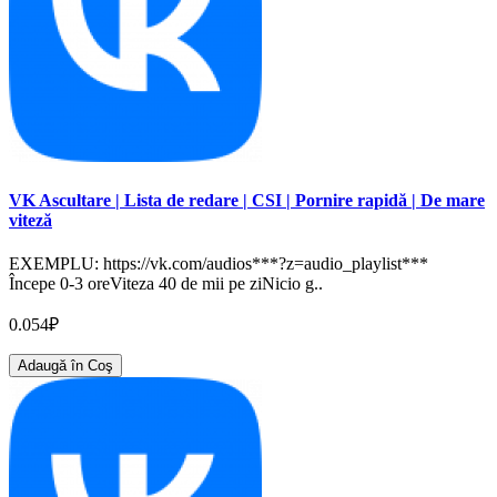
VK Ascultare | Lista de redare | CSI | Pornire rapidă | De mare
viteză
EXEMPLU: https://vk.com/audios***?z=audio_playlist***
Începe 0-3 oreViteza 40 de mii pe ziNicio g..
0.054₽
Adaugă în Coş