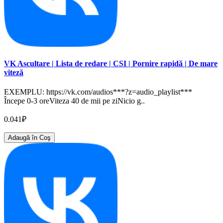
VK Ascultare | Lista de redare | CSI | Pornire rapidă | De mare
viteză
EXEMPLU: https://vk.com/audios***?z=audio_playlist***
Începe 0-3 oreViteza 40 de mii pe ziNicio g..
0.041₽
Adaugă în Coş