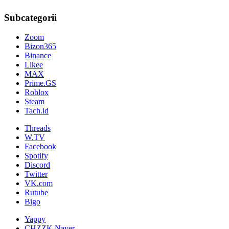
Subcategorii
Zoom
Bizon365
Binance
Likee
MAX
Prime.GS
Roblox
Steam
Tach.id
Threads
W.TV
Facebook
Spotify
Discord
Twitter
VK.com
Rutube
Bigo
Yappy
CHZZK.Naver