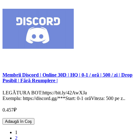
Membrii Discord | Online 30D | HQ | 0-1 / oră | 500 / zi | Drop
Posibil | Fără Reumplere |
LEGĂTURA BOT:https://bit.ly/42AwXJa
Exemplu: https://discord.gg/***Start: 0-1 orăViteza: 500 pe z..
0.457₽
Adaugă în Coş
1
2