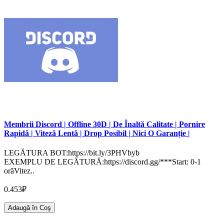
Membrii Discord | Offline 30D | De Înaltă Calitate | Pornire
Rapidă | Viteză Lentă | Drop Posibil | Nici O Garanție |
LEGĂTURA BOT:https://bit.ly/3PHVbyb
EXEMPLU DE LEGĂTURĂ:https://discord.gg/***Start: 0-1
orăVitez..
0.453₽
Adaugă în Coş