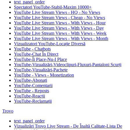
text_panel_order
Spectatori YouTube-Stabil-Maxim 10000+
YouTube Live Stream Views - HQ - No Views
YouTube Live Stream Views - Cheap - No Views
YouTube Live Stream Views - With Views - Hour
YouTube Live Stream Views - With Views - Day
YouTube Live Stream Views - With Views - Week
YouTube Live Stream Views - With Views - Month
Vizualizatori YouTube-Locație Diversă
YouTube - Chatbots
YouTube-Chat În Direct
YouTube-Îi Place-Nu-I Place
YouTube-Vizualizări-Videoclipuri-Fluxuri-Pantaloni Scurți
YouTube-Vizualizări-Pachete
YouTube - Views - Monetization
YouTube-Abonați
YouTube-Comentarii
YouTube - Reposts
YouTube-Reacții
YouTube-Reclamații
Trovo
text_panel_order
Vizualizări Trovo Live Stream - De Înaltă Calitate-Lista De