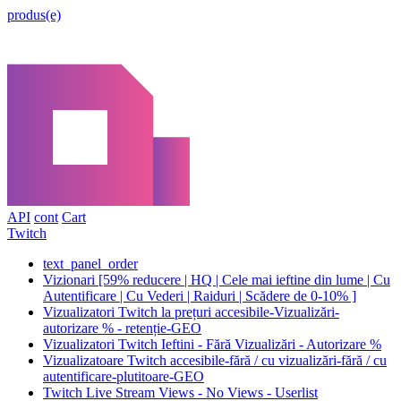
produs(e)
API
cont
Cart
Twitch
text_panel_order
Vizionari [59% reducere | HQ | Cele mai ieftine din lume | Cu
Autentificare | Cu Vederi | Raiduri | Scădere de 0-10% ]
Vizualizatori Twitch la prețuri accesibile-Vizualizări-
autorizare % - retenție-GEO
Vizualizatori Twitch Ieftini - Fără Vizualizări - Autorizare %
Vizualizatoare Twitch accesibile-fără / cu vizualizări-fără / cu
autentificare-plutitoare-GEO
Twitch Live Stream Views - No Views - Userlist