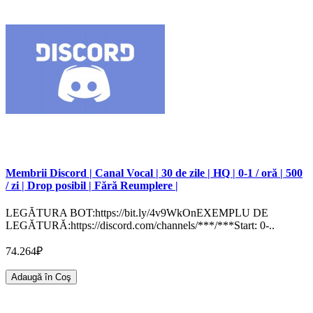
Membrii Discord | Canal Vocal | 30 de zile | HQ | 0-1 / oră | 500
/ zi | Drop posibil | Fără Reumplere |
LEGĂTURA BOT:https://bit.ly/4v9WkOnEXEMPLU DE
LEGĂTURĂ:https://discord.com/channels/***/***Start: 0-..
74.264₽
Adaugă în Coş