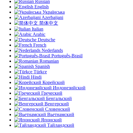
Russian
English
Українська
Azerbaijani
简体中文
Italian
Arabic
Deutsche
French
Nederlands
Português-Brasil
Romanian
Spanish
Türkçe
Hindi
Корейский
Индонезийский
Греческий
Бенгальский
Венгерский
Словенский
Вьетнамский
Японский
Тайландский