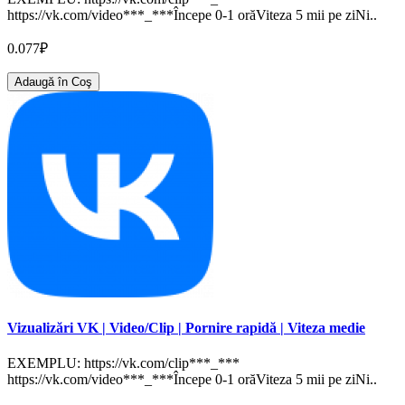
https://vk.com/video***_***Începe 0-1 orăViteza 5 mii pe ziNi..
0.077₽
Adaugă în Coş
Vizualizări VK | Video/Clip | Pornire rapidă | Viteza medie
EXEMPLU: https://vk.com/clip***_***
https://vk.com/video***_***Începe 0-1 orăViteza 5 mii pe ziNi..