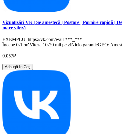
Vizualizări VK | Se amestecă | Postare | Pornire rapidă | De
mare viteză
EXEMPLU: https://vk.com/wall-***_***
Începe 0-1 orăViteza 10-20 mii pe ziNicio garantieGEO: Amest..
0.057₽
Adaugă în Coş