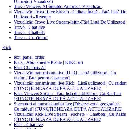
Utilizatori-Vizualizări
Trovo Viewers-Affordable-Autorizat-Vizualizări
Vizualizări Trovo Live Stream - Calitate Înaltă - Fără Listă De
Utilizatori - Retenție
Vizualizări Trovo Live Stream-Ieftin-Fără Listă De Utilizatori
Trovo - Chat live
Trovo - Chatbots
Trovo - Urmăritori
Kick
text_panel_order
Kick - Abonamente Plătite | KIKC-uri
Kick Chatbots AI
Vizualizări transmisiuni live [UHQ | Listă utilizatori | Cu
raiduri | Bun pentru clasament]
Vizualizări transmisiuni live Kick - Listă utilizatori | Cu raiduri
(FUNCȚIONEAZĂ DUPĂ ACTUALIZARE)
Kick Viewers Stream - Fără listă de utilizatori | Cu Raid-uri
(FUNCȚIONEAZĂ DUPĂ ACTUALIZARE)
Spectatori ai transmisiunilor live [Diverse zone geografice |
Cu raiduri] (FUNCȚIONEAZĂ DUPĂ ACTUALIZARE)
Vizualizări Kick Live Stream - Pachete + Chatbots | Cu Raids
(FUNCȚIONEAZĂ DUPĂ ACTUALIZARE)
Kick - Chat live