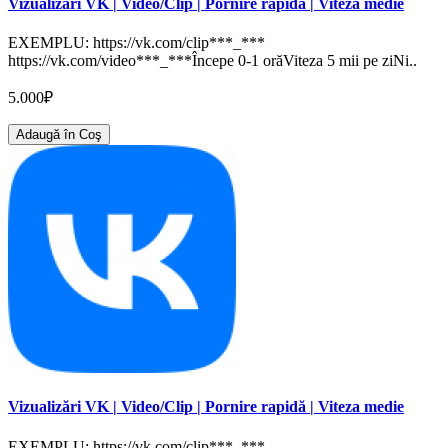
Vizualizări VK | Video/Clip | Pornire rapidă | Viteza medie
EXEMPLU: https://vk.com/clip***_***
https://vk.com/video***_***Începe 0-1 orăViteza 5 mii pe ziNi..
5.000₽
Adaugă în Coş
Vizualizări VK | Video/Clip | Pornire rapidă | Viteza medie
EXEMPLU: https://vk.com/clip***_***