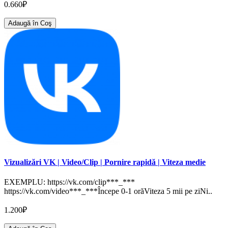
0.660₽
Adaugă în Coş
Vizualizări VK | Video/Clip | Pornire rapidă | Viteza medie
EXEMPLU: https://vk.com/clip***_***
https://vk.com/video***_***Începe 0-1 orăViteza 5 mii pe ziNi..
1.200₽