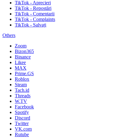
TikTok - Aprecieri
TikTok - Repostări
TikTok - Comentarii
TikTok - Complaints
TikTok - Salvați
Others
Zoom
Bizon365
Binance
Likee
MAX
Prime.GS
Roblox
Steam
Tach.id
Threads
W.TV
Facebook
Spotify
Discord
Twitter
VK.com
Rutube