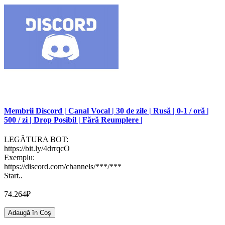
Membrii Discord | Canal Vocal | 30 de zile | Rusă | 0-1 / oră |
500 / zi | Drop Posibil | Fără Reumplere |
LEGĂTURA BOT:
https://bit.ly/4drrqcO
Exemplu:
https://discord.com/channels/***/***
Start..
74.264₽
Adaugă în Coş