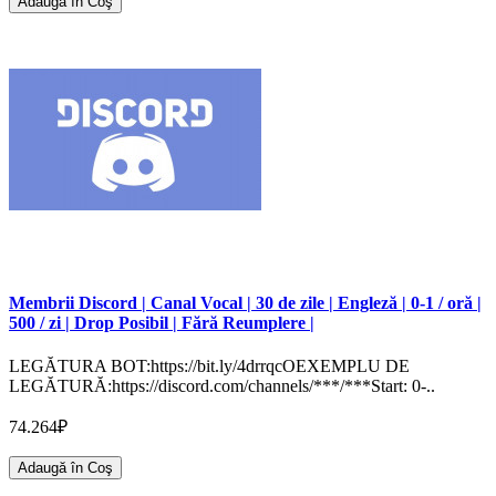
Adaugă în Coş
Membrii Discord | Canal Vocal | 30 de zile | Engleză | 0-1 / oră |
500 / zi | Drop Posibil | Fără Reumplere |
LEGĂTURA BOT:https://bit.ly/4drrqcOEXEMPLU DE
LEGĂTURĂ:https://discord.com/channels/***/***Start: 0-..
74.264₽
Adaugă în Coş