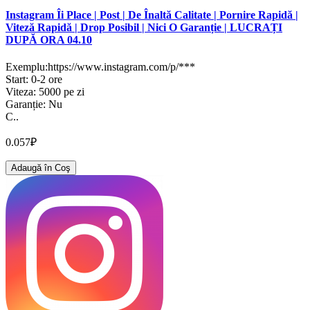
Instagram Îi Place | Post | De Înaltă Calitate | Pornire Rapidă |
Viteză Rapidă | Drop Posibil | Nici O Garanție | LUCRAȚI
DUPĂ ORA 04.10
Exemplu:https://www.instagram.com/p/***
Start: 0-2 ore
Viteza: 5000 pe zi
Garanție: Nu
C..
0.057₽
Adaugă în Coş