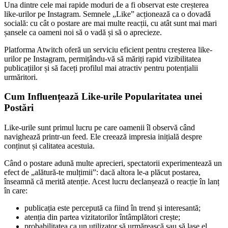
Una dintre cele mai rapide moduri de a fi observat este creșterea
like-urilor pe Instagram. Semnele „Like” acționează ca o dovadă
socială: cu cât o postare are mai multe reacții, cu atât sunt mai mari
șansele ca oameni noi să o vadă și să o aprecieze.
Platforma Atwitch oferă un serviciu eficient pentru creșterea like-
urilor pe Instagram, permițându-vă să măriți rapid vizibilitatea
publicațiilor și să faceți profilul mai atractiv pentru potențialii
urmăritori.
Cum Influențează Like-urile Popularitatea unei
Postări
Like-urile sunt primul lucru pe care oamenii îl observă când
navighează printr-un feed. Ele creează impresia inițială despre
conținut și calitatea acestuia.
Când o postare adună multe aprecieri, spectatorii experimentează un
efect de „alătură-te mulțimii”: dacă altora le-a plăcut postarea,
înseamnă că merită atenție. Acest lucru declanșează o reacție în lanț
în care:
publicația este percepută ca fiind în trend și interesantă;
atenția din partea vizitatorilor întâmplători crește;
probabilitatea ca un utilizator să urmărească sau să lase el