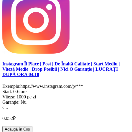
Instagram Îi Place | Post | De Înaltă Calitate | Start Mediu |
Viteză Medie | Drop Posibil | Nici O Garanție | LUCRAȚI
DUPĂ ORA 04.10
Exemplu:https://www.instagram.com/p/***
Start: 0-6 ore
Viteza: 1000 pe zi
Garanție: Nu
C..
0.052₽
Adaugă în Coş