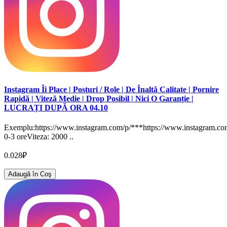
Instagram Îi Place | Posturi / Role | De Înaltă Calitate | Pornire
Rapidă | Viteză Medie | Drop Posibil | Nici O Garanție |
LUCRAȚI DUPĂ ORA 04.10
Exemplu:https://www.instagram.com/p/***https://www.instagram.com
0-3 oreViteza: 2000 ..
0.028₽
Adaugă în Coş