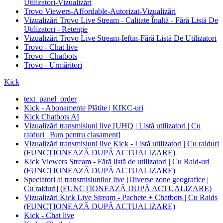
Utilizatori-Vizualizări
Trovo Viewers-Affordable-Autorizat-Vizualizări
Vizualizări Trovo Live Stream - Calitate Înaltă - Fără Listă De
Utilizatori - Retenție
Vizualizări Trovo Live Stream-Ieftin-Fără Listă De Utilizatori
Trovo - Chat live
Trovo - Chatbots
Trovo - Urmăritori
Kick
text_panel_order
Kick - Abonamente Plătite | KIKC-uri
Kick Chatbots AI
Vizualizări transmisiuni live [UHQ | Listă utilizatori | Cu
raiduri | Bun pentru clasament]
Vizualizări transmisiuni live Kick - Listă utilizatori | Cu raiduri
(FUNCȚIONEAZĂ DUPĂ ACTUALIZARE)
Kick Viewers Stream - Fără listă de utilizatori | Cu Raid-uri
(FUNCȚIONEAZĂ DUPĂ ACTUALIZARE)
Spectatori ai transmisiunilor live [Diverse zone geografice |
Cu raiduri] (FUNCȚIONEAZĂ DUPĂ ACTUALIZARE)
Vizualizări Kick Live Stream - Pachete + Chatbots | Cu Raids
(FUNCȚIONEAZĂ DUPĂ ACTUALIZARE)
Kick - Chat live