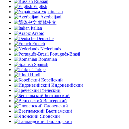
Russian
English
Українська
Azerbaijani
简体中文
Italian
Arabic
Deutsche
French
Nederlands
Português-Brasil
Romanian
Spanish
Türkçe
Hindi
Корейский
Индонезийский
Греческий
Бенгальский
Венгерский
Словенский
Вьетнамский
Японский
Тайландский