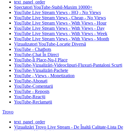
text_panel_order
Spectatori YouTube-Stabil-Maxim 10000+
YouTube Live Stream Views - HQ - No Views
YouTube Live Stream Views - Cheap - No Views
YouTube Live Stream Views - With Views - Hour
YouTube Live Stream Views - With Views - Day
YouTube Live Stream Views - With Views - Week
YouTube Live Stream Views - With Views - Month
Vizualizatori YouTube-Locație Diversă
YouTube - Chatbots
YouTube-Chat În Direct
YouTube-Îi Place-Nu-I Place
YouTube-Vizualizări-Videoclipuri-Fluxuri-Pantaloni Scurți
YouTube-Vizualizări-Pachete
YouTube - Views - Monetization
YouTube-Abonați
YouTube-Comentarii
YouTube - Reposts
YouTube-Reacții
YouTube-Reclamații
Trovo
text_panel_order
Vizualizări Trovo Live Stream - De Înaltă Calitate-Lista De