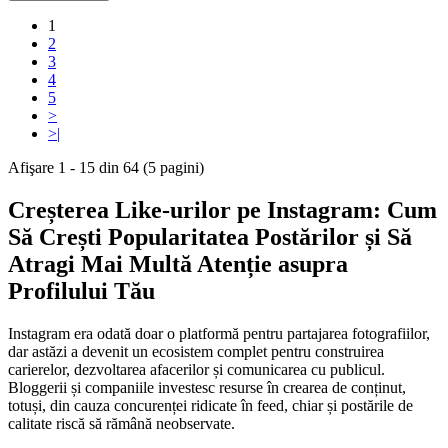
1
2
3
4
5
>
>|
Afişare 1 - 15 din 64 (5 pagini)
Creșterea Like-urilor pe Instagram: Cum
Să Crești Popularitatea Postărilor și Să
Atragi Mai Multă Atenție asupra
Profilului Tău
Instagram era odată doar o platformă pentru partajarea fotografiilor,
dar astăzi a devenit un ecosistem complet pentru construirea
carierelor, dezvoltarea afacerilor și comunicarea cu publicul.
Bloggerii și companiile investesc resurse în crearea de conținut,
totuși, din cauza concurenței ridicate în feed, chiar și postările de
calitate riscă să rămână neobservate.