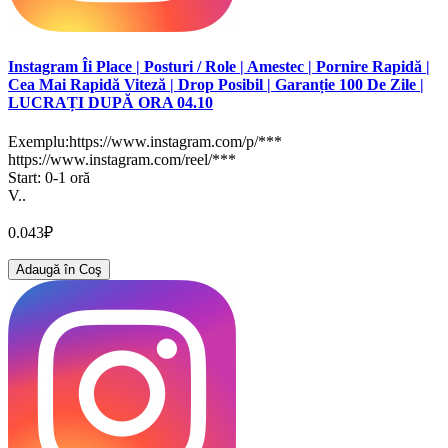
Instagram Îi Place | Posturi / Role | Amestec | Pornire Rapidă |
Cea Mai Rapidă Viteză | Drop Posibil | Garanție 100 De Zile |
LUCRAȚI DUPĂ ORA 04.10
Exemplu:https://www.instagram.com/p/***
https://www.instagram.com/reel/***
Start: 0-1 oră
V..
0.043₽
Adaugă în Coş