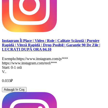
Instagram Îi Place | Video / Role | Calitate Scăzută | Pornire
Rapidă | Viteză Rapidă | Drop Posibil | Garanție 90 De Zile |
LUCRAȚI DUPĂ ORA 04.10
Exemplu:https://www.instagram.com/p/***
https://www.instagram.com/reel/***
Start: 0-1 oră
V..
0.033₽
Adaugă în Coş