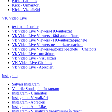
Kick - Chatbots
Kick - Urmăritori
Kick - Vizualizări
VK Video Live
text_panel_order
Vk Video Live Viewers-HQ-autorizat
Vk Video Live Viewers - fără autentificare
Vk Video Live Viewers - HQ-autorizat-pachete
Vk Video Live Viewers-neautorizate-pachete
Vk Video Live Viewers-autorizat-pachete + Chatbots
Vk Video Live - urmăritori
Vk Video Live - Vizualizări
VK Video Live-Chatbots
Vk Video Live - Aprecieri
Instagram
Salvări Instagram
Voturile Sondajului Instagram
Instagram - Urmăritori
Instagram - Vizualizări
Instagram - Aprecieri
Instagram - AutoLikes
Instagram - Vizualizări transmisiuni în direct