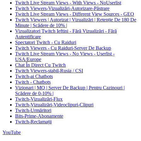
Twitch Live Stream Views - With Views - NoUserlist
Twitch Viewers-Vizualizări-Autorizare-Păstrare
Twitch Live Stream Views - Different View Sources - GEO
Twitch Viewers | Autorizat | Vizualizări | Retenție De 180 De
Minute | Scădere de 10% |
Vizualizatori Twitch Ieftini - Fără Vizualizări - Fără
Autentificare
Spectatori Twitch - Cu Raiduri
Twitch Viewers - Cu Raiduri-Server De Backup
Twitch Live Stream Views - No Views - Userlist -
USA/Europe
Chat În Direct Cu Twitch
Twitch Viewers-stabil-Rusia / CSI
Twitch-ai Chatbots
Twitch - Chatbots
Vizionari | MQ | Server De Backup | Pentru Cazinouri |
Scădere de 0-10% |
Twitch-Vizualizări-Flux
Twitch-Vizualizări-Videoclipuri-Clipuri
Twitch-Urmăritori
Bits-Prime-Abonamente
Twitch-Reclamații
YouTube