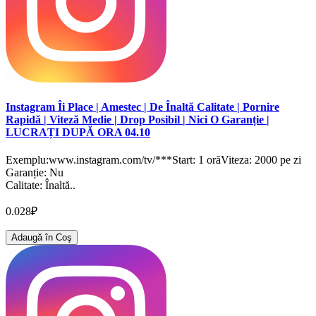
Instagram Îi Place | Amestec | De Înaltă Calitate | Pornire
Rapidă | Viteză Medie | Drop Posibil | Nici O Garanție |
LUCRAȚI DUPĂ ORA 04.10
Exemplu:www.instagram.com/tv/***Start: 1 orăViteza: 2000 pe zi
Garanție: Nu
Calitate: Înaltă..
0.028₽
Adaugă în Coş