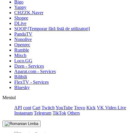
Bigo
Yappy
CHZZK.Naver
Shopee
DLive
SOOP [Temporar fără listă de utilizatori]
PandaTV
Nonolive
Openrec
Rumble
Mixch
Loco.GG
Dzen - Services
Aparat.com - Services
Bilibili
FlexTV - Services
Bluesky
Meniul
API
cont
Cart
Twitch
YouTube
Trovo
Kick
VK Video Live
Instagram
Telegram
TikTok
Others
Limba