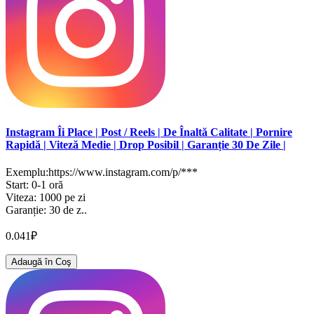
Instagram Îi Place | Post / Reels | De Înaltă Calitate | Pornire
Rapidă | Viteză Medie | Drop Posibil | Garanție 30 De Zile |
Exemplu:https://www.instagram.com/p/***
Start: 0-1 oră
Viteza: 1000 pe zi
Garanție: 30 de z..
0.041₽
Adaugă în Coş