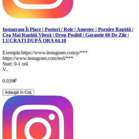
Instagram Îi Place | Posturi / Role | Amestec | Pornire Rapidă |
Cea Mai Rapidă Viteză | Drop Posibil | Garanție 60 De Zile |
LUCRAȚI DUPĂ ORA 04.10
Exemplu:https://www.instagram.com/p/***
https://www.instagram.com/reel/***
Start: 0-1 oră
V..
0.039₽
Adaugă în Coş