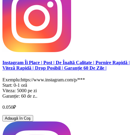
Instagram Îi Place | Post | De Înaltă Calitate | Pornire Rapidă |
Viteză Rapidă | Drop Posibil | Garanție 60 De Zile |
Exemplu:https://www.instagram.com/p/***
Start: 0-1 oră
Viteza: 5000 pe zi
Garanție: 60 de z..
0.050₽
Adaugă în Coş