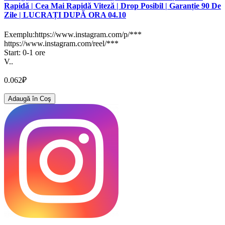
Rapidă | Cea Mai Rapidă Viteză | Drop Posibil | Garanție 90 De
Zile | LUCRAȚI DUPĂ ORA 04.10
Exemplu:https://www.instagram.com/p/***
https://www.instagram.com/reel/***
Start: 0-1 ore
V..
0.062₽
Adaugă în Coş