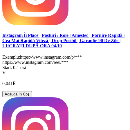
Instagram Îi Place | Posturi / Role | Amestec | Pornire Rapidă |
Cea Mai Rapidă Viteză | Drop Posibil | Garanție 90 De Zile |
LUCRAȚI DUPĂ ORA 04.10
Exemplu:https://www.instagram.com/p/***
https://www.instagram.com/reel/***
Start: 0-1 oră
V..
0.041₽
Adaugă în Coş