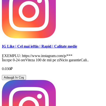
IG Like | Cel mai ieftin | Rapid | Calitate medie
EXEMPLU: https://www.instagram.com/p/***
Începe 0-24 oreViteza 100 de mii pe ziNicio garantieCali..
0.030₽
Adaugă în Coş