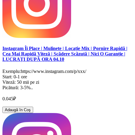
Instagram Îi Place | Mulinete | Locație Mix | Pornire Rapidă |
Cea Mai Rapidă Viteză | Scădere Scăzută | Nici O Garanție |
LUCRAȚI DUPĂ ORA 04.10
Exemplu:https://www.instagram.com/p/xxx/
Start: 0-1 ore
Viteză: 50 mii pe zi
Picătură: 3-5%..
0.045₽
Adaugă în Coş