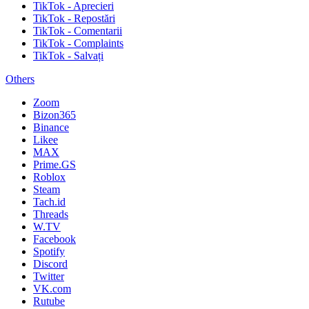
TikTok - Aprecieri
TikTok - Repostări
TikTok - Comentarii
TikTok - Complaints
TikTok - Salvați
Others
Zoom
Bizon365
Binance
Likee
MAX
Prime.GS
Roblox
Steam
Tach.id
Threads
W.TV
Facebook
Spotify
Discord
Twitter
VK.com
Rutube