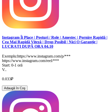
Instagram Îi Place | Posturi / Role | Amestec | Pornire Rapidă |
Cea Mai Rapidă Viteză | Drop Posibil | Nici O Garanție |
LUCRAȚI DUPĂ ORA 04.10
Exemplu:https://www.instagram.com/p/***
https://www.instagram.com/reel/***
Start: 0-1 oră
V..
0.033₽
Adaugă în Coş