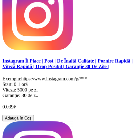
Instagram Îi Place | Post | De Înaltă Calitate | Pornire Rapidă |
Viteză Rapidă | Drop Posibil | Garanție 30 De Zile |
Exemplu:https://www.instagram.com/p/***
Start: 0-1 oră
Viteza: 5000 pe zi
Garanție: 30 de z..
0.039₽
Adaugă în Coş