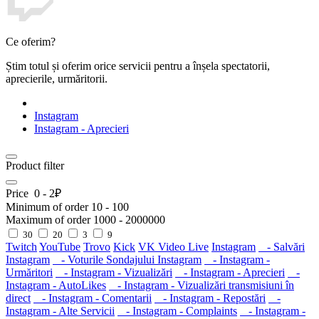
Ce oferim?
Știm totul și oferim orice servicii pentru a înșela spectatorii,
aprecierile, urmăritorii.
Instagram
Instagram - Aprecieri
Product filter
Price
0
-
2
₽
Minimum of order
10
-
100
Maximum of order
1000
-
2000000
30
20
3
9
Twitch
YouTube
Trovo
Kick
VK Video Live
Instagram
- Salvări
Instagram
- Voturile Sondajului Instagram
- Instagram -
Urmăritori
- Instagram - Vizualizări
- Instagram - Aprecieri
-
Instagram - AutoLikes
- Instagram - Vizualizări transmisiuni în
direct
- Instagram - Comentarii
- Instagram - Repostări
-
Instagram - Alte Servicii
- Instagram - Complaints
- Instagram -