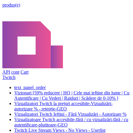
produs(e)
API
cont
Cart
Twitch
text_panel_order
Vizionari [59% reducere | HQ | Cele mai ieftine din lume | Cu
Autentificare | Cu Vederi | Raiduri | Scădere de 0-10% ]
Vizualizatori Twitch la prețuri accesibile-Vizualizări-
autorizare % - retenție-GEO
Vizualizatori Twitch Ieftini - Fără Vizualizări - Autorizare %
Vizualizatoare Twitch accesibile-fără / cu vizualizări-fără / cu
autentificare-plutitoare-GEO
Twitch Live Stream Views - No Views - Userlist