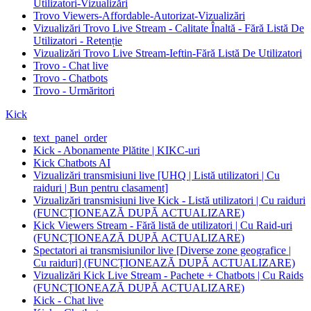
Utilizatori-Vizualizări
Trovo Viewers-Affordable-Autorizat-Vizualizări
Vizualizări Trovo Live Stream - Calitate Înaltă - Fără Listă De
Utilizatori - Retenție
Vizualizări Trovo Live Stream-Ieftin-Fără Listă De Utilizatori
Trovo - Chat live
Trovo - Chatbots
Trovo - Urmăritori
Kick
text_panel_order
Kick - Abonamente Plătite | KIKC-uri
Kick Chatbots AI
Vizualizări transmisiuni live [UHQ | Listă utilizatori | Cu
raiduri | Bun pentru clasament]
Vizualizări transmisiuni live Kick - Listă utilizatori | Cu raiduri
(FUNCȚIONEAZĂ DUPĂ ACTUALIZARE)
Kick Viewers Stream - Fără listă de utilizatori | Cu Raid-uri
(FUNCȚIONEAZĂ DUPĂ ACTUALIZARE)
Spectatori ai transmisiunilor live [Diverse zone geografice |
Cu raiduri] (FUNCȚIONEAZĂ DUPĂ ACTUALIZARE)
Vizualizări Kick Live Stream - Pachete + Chatbots | Cu Raids
(FUNCȚIONEAZĂ DUPĂ ACTUALIZARE)
Kick - Chat live