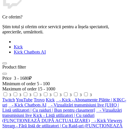
Ce oferim?
Știm totul și oferim orice servicii pentru a înșela spectatorii,
aprecierile, urmăritorii.
Kick
Kick Chatbots AI
Product filter
Price
3
-
1680
₽
Minimum of order
5
-
100
Maximum of order
15
-
1000
3
3
3
3
3
3
3
3
3
Twitch
YouTube
Trovo
Kick
- Kick - Abonamente Plătite | KIKC-
uri
- Kick Chatbots AI
- Vizualizări transmisiuni live [UHQ |
Listă utilizatori | Cu raiduri | Bun pentru clasament]
- Vizualizări
transmisiuni live Kick - Listă utilizatori | Cu raiduri
(FUNCȚIONEAZĂ DUPĂ ACTUALIZARE)
- Kick Viewers
Stream - Fără listă de utilizatori | Cu Raid-uri (FUNCȚIONEAZĂ