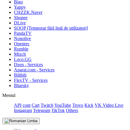
Bigo
Yappy
CHZZK.Naver
Shopee
DLive
SOOP [Temporar fără listă de utilizatori]
PandaTV
Nonolive
Openrec
Rumble
Mixch
Loco.GG
Dzen - Services
Aparat.com - Services
Bilibili
FlexTV - Services
Bluesky
Meniul
API
cont
Cart
Twitch
YouTube
Trovo
Kick
VK Video Live
Instagram
Telegram
TikTok
Others
Limba