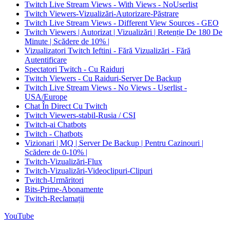
Twitch Live Stream Views - With Views - NoUserlist
Twitch Viewers-Vizualizări-Autorizare-Păstrare
Twitch Live Stream Views - Different View Sources - GEO
Twitch Viewers | Autorizat | Vizualizări | Retenție De 180 De
Minute | Scădere de 10% |
Vizualizatori Twitch Ieftini - Fără Vizualizări - Fără
Autentificare
Spectatori Twitch - Cu Raiduri
Twitch Viewers - Cu Raiduri-Server De Backup
Twitch Live Stream Views - No Views - Userlist -
USA/Europe
Chat În Direct Cu Twitch
Twitch Viewers-stabil-Rusia / CSI
Twitch-ai Chatbots
Twitch - Chatbots
Vizionari | MQ | Server De Backup | Pentru Cazinouri |
Scădere de 0-10% |
Twitch-Vizualizări-Flux
Twitch-Vizualizări-Videoclipuri-Clipuri
Twitch-Urmăritori
Bits-Prime-Abonamente
Twitch-Reclamații
YouTube