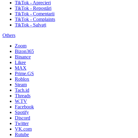
TikTok - Aprecieri
TikTok - Repostări
TikTok - Comentarii
TikTok - Complaints
TikTok - Salvați
Others
Zoom
Bizon365
Binance
Likee
MAX
Prime.GS
Roblox
Steam
Tach.id
Threads
W.TV
Facebook
Spotify
Discord
Twitter
VK.com
Rutube