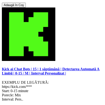
Adaugă în Coş
Kick ai Chat Bots | 15 | 1 săptămână | Detectarea Automată A
Limbii | 0-15 / M | Interval Personalizat |
EXEMPLU DE LEGĂTURĂ:
https://kick.com/***
Start: 0-15 minute
Porecle: Mix
Interval: Pers..