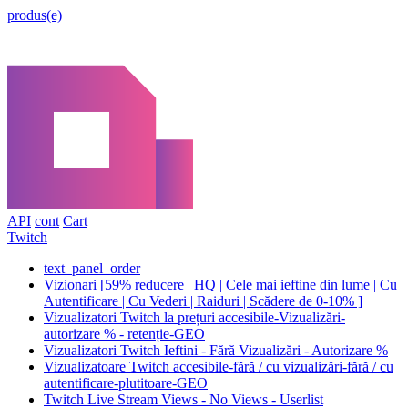
produs(e)
API
cont
Cart
Twitch
text_panel_order
Vizionari [59% reducere | HQ | Cele mai ieftine din lume | Cu
Autentificare | Cu Vederi | Raiduri | Scădere de 0-10% ]
Vizualizatori Twitch la prețuri accesibile-Vizualizări-
autorizare % - retenție-GEO
Vizualizatori Twitch Ieftini - Fără Vizualizări - Autorizare %
Vizualizatoare Twitch accesibile-fără / cu vizualizări-fără / cu
autentificare-plutitoare-GEO
Twitch Live Stream Views - No Views - Userlist