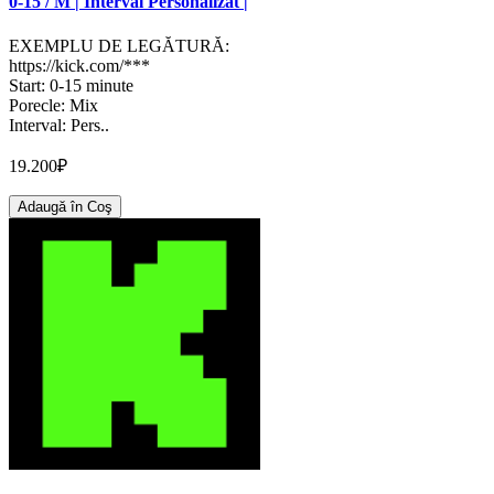
0-15 / M | Interval Personalizat |
EXEMPLU DE LEGĂTURĂ:
https://kick.com/***
Start: 0-15 minute
Porecle: Mix
Interval: Pers..
19.200₽
Adaugă în Coş