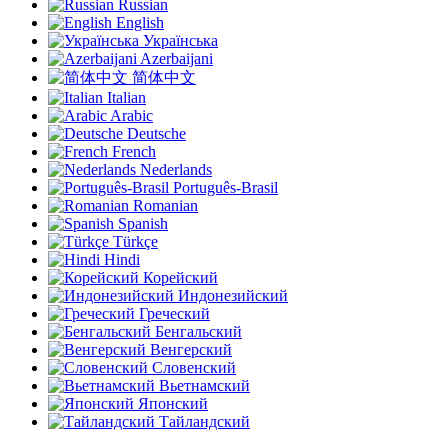
Russian
English
Українська
Azerbaijani
简体中文
Italian
Arabic
Deutsche
French
Nederlands
Português-Brasil
Romanian
Spanish
Türkçe
Hindi
Корейский
Индонезийский
Греческий
Бенгальский
Венгерский
Словенский
Вьетнамский
Японский
Тайландский