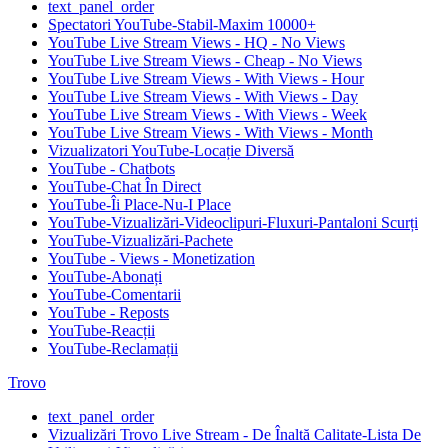
text_panel_order
Spectatori YouTube-Stabil-Maxim 10000+
YouTube Live Stream Views - HQ - No Views
YouTube Live Stream Views - Cheap - No Views
YouTube Live Stream Views - With Views - Hour
YouTube Live Stream Views - With Views - Day
YouTube Live Stream Views - With Views - Week
YouTube Live Stream Views - With Views - Month
Vizualizatori YouTube-Locație Diversă
YouTube - Chatbots
YouTube-Chat În Direct
YouTube-Îi Place-Nu-I Place
YouTube-Vizualizări-Videoclipuri-Fluxuri-Pantaloni Scurți
YouTube-Vizualizări-Pachete
YouTube - Views - Monetization
YouTube-Abonați
YouTube-Comentarii
YouTube - Reposts
YouTube-Reacții
YouTube-Reclamații
Trovo
text_panel_order
Vizualizări Trovo Live Stream - De Înaltă Calitate-Lista De