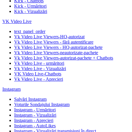
Kick - Chatbots
Kick - Urmăritori
Kick - Vizualizări
VK Video Live
text_panel_order
Vk Video Live Viewers-HQ-autorizat
Vk Video Live Viewers - fără autentificare
Vk Video Live Viewers - HQ-autorizat-pachete
Vk Video Live Viewers-neautorizate-pachete
Vk Video Live Viewers-autorizat-pachete + Chatbots
Vk Video Live - urmăritori
Vk Video Live - Vizualizări
VK Video Live-Chatbots
Vk Video Live - Aprecieri
Instagram
Salvări Instagram
Voturile Sondajului Instagram
Instagram - Urmăritori
Instagram - Vizualizări
Instagram - Aprecieri
Instagram - AutoLikes
Instagram - Vizualizări transmisiuni în direct