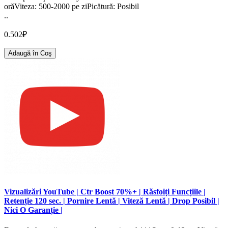
orăViteza: 500-2000 pe ziPicătură: Posibil
..
0.502₽
Adaugă în Coş
Vizualizări YouTube | Ctr Boost 70%+ | Răsfoiți Funcțiile |
Retenție 120 sec. | Pornire Lentă | Viteză Lentă | Drop Posibil |
Nici O Garanție |