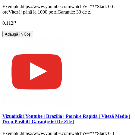
Exemplu:https://www.youtube.com/watch?v=***Start: 0-6
oreViteză: până la 1000 pe ziGaranție: 30 de z..
0.112₽
Adaugă în Coş
Vizualizări Youtube | Brazilia | Pornire Rapidă | Viteză Medie |
Drop Posibil | Garanție 60 De Zile |
Exemplu:https://www.youtube.com/watch?v=***Start: 0-1