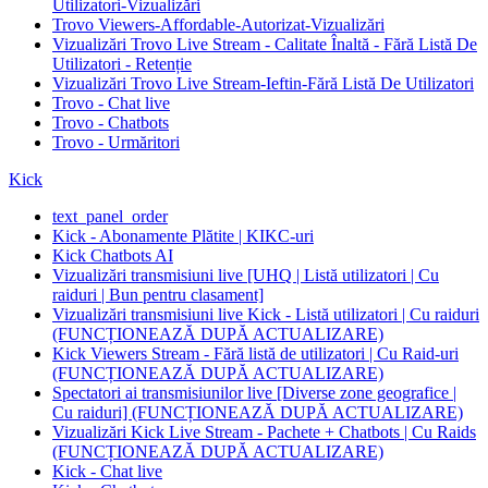
Utilizatori-Vizualizări
Trovo Viewers-Affordable-Autorizat-Vizualizări
Vizualizări Trovo Live Stream - Calitate Înaltă - Fără Listă De
Utilizatori - Retenție
Vizualizări Trovo Live Stream-Ieftin-Fără Listă De Utilizatori
Trovo - Chat live
Trovo - Chatbots
Trovo - Urmăritori
Kick
text_panel_order
Kick - Abonamente Plătite | KIKC-uri
Kick Chatbots AI
Vizualizări transmisiuni live [UHQ | Listă utilizatori | Cu
raiduri | Bun pentru clasament]
Vizualizări transmisiuni live Kick - Listă utilizatori | Cu raiduri
(FUNCȚIONEAZĂ DUPĂ ACTUALIZARE)
Kick Viewers Stream - Fără listă de utilizatori | Cu Raid-uri
(FUNCȚIONEAZĂ DUPĂ ACTUALIZARE)
Spectatori ai transmisiunilor live [Diverse zone geografice |
Cu raiduri] (FUNCȚIONEAZĂ DUPĂ ACTUALIZARE)
Vizualizări Kick Live Stream - Pachete + Chatbots | Cu Raids
(FUNCȚIONEAZĂ DUPĂ ACTUALIZARE)
Kick - Chat live