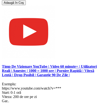
Adaugă în Coş
Timp De Vizionare YouTube | Video 60 minute+ | Utilizatori
Reali | Amestec | 1000 = 1000 ore | Pornire Rapidă | Viteză
Lentă | Drop Posibil | Garanție 90 De Zile |
Exemplu:
https://www.youtube.com/watch?v=***
Start: 0-1 oră
Viteza: 200 de ore pe zi
Gar..