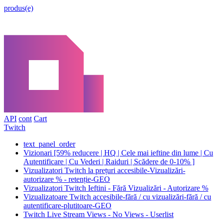
produs(e)
API
cont
Cart
Twitch
text_panel_order
Vizionari [59% reducere | HQ | Cele mai ieftine din lume | Cu
Autentificare | Cu Vederi | Raiduri | Scădere de 0-10% ]
Vizualizatori Twitch la prețuri accesibile-Vizualizări-
autorizare % - retenție-GEO
Vizualizatori Twitch Ieftini - Fără Vizualizări - Autorizare %
Vizualizatoare Twitch accesibile-fără / cu vizualizări-fără / cu
autentificare-plutitoare-GEO
Twitch Live Stream Views - No Views - Userlist