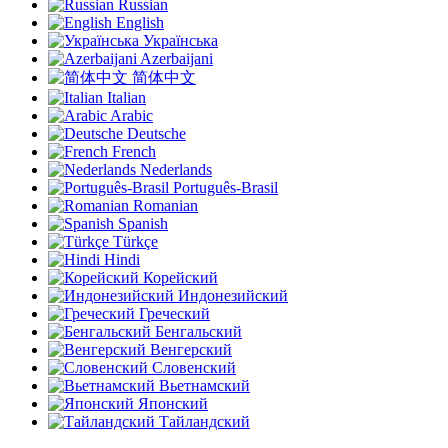
Russian
English
Українська
Azerbaijani
简体中文
Italian
Arabic
Deutsche
French
Nederlands
Português-Brasil
Romanian
Spanish
Türkçe
Hindi
Корейский
Индонезийский
Греческий
Бенгальский
Венгерский
Словенский
Вьетнамский
Японский
Тайландский