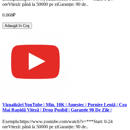
oreViteză: până la 50000 pe ziGaranție: 90 de..
0.068₽
Adaugă în Coş
Vizualizări YouTube | Min. 10K | Amestec | Pornire Lentă | Cea
Mai Rapidă Viteză | Drop Posibil | Garanție 90 De Zile |
Exemplu:https://www.youtube.com/watch?v=***Start: 0-24
oreViteză: până la 50000 pe ziGaranție: 90 de..