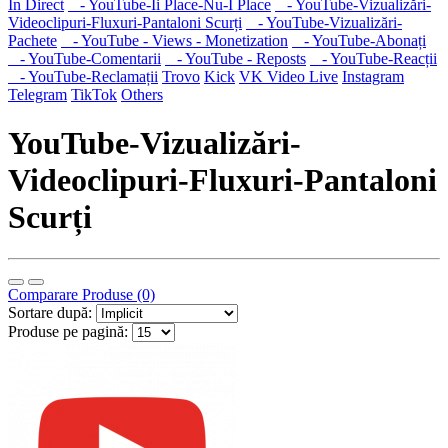
În Direct
- YouTube-Îi Place-Nu-I Place
- YouTube-Vizualizări-
Videoclipuri-Fluxuri-Pantaloni Scurți
- YouTube-Vizualizări-
Pachete
- YouTube - Views - Monetization
- YouTube-Abonați
- YouTube-Comentarii
- YouTube - Reposts
- YouTube-Reacții
- YouTube-Reclamații
Trovo
Kick
VK Video Live
Instagram
Telegram
TikTok
Others
YouTube-Vizualizări-
Videoclipuri-Fluxuri-Pantaloni
Scurți
Comparare Produse (0)
Sortare după:
Produse pe pagină: