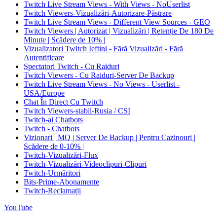
Twitch Live Stream Views - With Views - NoUserlist
Twitch Viewers-Vizualizări-Autorizare-Păstrare
Twitch Live Stream Views - Different View Sources - GEO
Twitch Viewers | Autorizat | Vizualizări | Retenție De 180 De
Minute | Scădere de 10% |
Vizualizatori Twitch Ieftini - Fără Vizualizări - Fără
Autentificare
Spectatori Twitch - Cu Raiduri
Twitch Viewers - Cu Raiduri-Server De Backup
Twitch Live Stream Views - No Views - Userlist -
USA/Europe
Chat În Direct Cu Twitch
Twitch Viewers-stabil-Rusia / CSI
Twitch-ai Chatbots
Twitch - Chatbots
Vizionari | MQ | Server De Backup | Pentru Cazinouri |
Scădere de 0-10% |
Twitch-Vizualizări-Flux
Twitch-Vizualizări-Videoclipuri-Clipuri
Twitch-Urmăritori
Bits-Prime-Abonamente
Twitch-Reclamații
YouTube