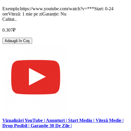
Exemplu:https://www.youtube.com/watch?v=***Start: 0-24
oreViteză: 1 mie pe ziGaranție: Nu
Calitat..
0.307₽
Adaugă în Coş
Vizualizări YouTube | Anunțuri | Start Mediu | Viteză Medie |
Drop Posibil | Garanție 30 De Zile |