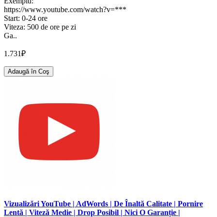
Exemplu:
https://www.youtube.com/watch?v=***
Start: 0-24 ore
Viteza: 500 de ore pe zi
Ga..
1.731₽
Adaugă în Coş
Vizualizări YouTube | AdWords | De Înaltă Calitate | Pornire
Lentă | Viteză Medie | Drop Posibil | Nici O Garanție |