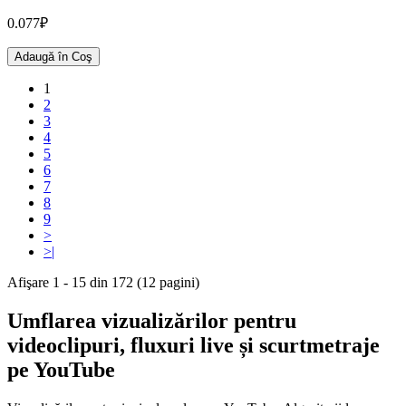
0.077₽
Adaugă în Coş
1
2
3
4
5
6
7
8
9
>
>|
Afişare 1 - 15 din 172 (12 pagini)
Umflarea vizualizărilor pentru
videoclipuri, fluxuri live și scurtmetraje
pe YouTube