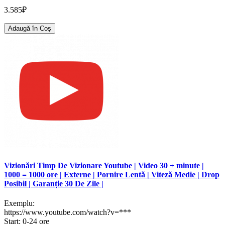
3.585₽
Adaugă în Coş
Vizionări Timp De Vizionare Youtube | Video 30 + minute |
1000 = 1000 ore | Externe | Pornire Lentă | Viteză Medie | Drop
Posibil | Garanție 30 De Zile |
Exemplu:
https://www.youtube.com/watch?v=***
Start: 0-24 ore