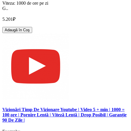
Viteza: 1000 de ore pe zi
G..
5.201₽
Adaugă în Coş
Vizionări Timp De Vizionare Youtube | Video 5 + min | 1000 =
100 ore | Pornire Lentă | Viteză Lentă | Drop Posibil | Garanție
90 De Zile |