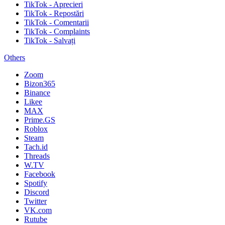
TikTok - Aprecieri
TikTok - Repostări
TikTok - Comentarii
TikTok - Complaints
TikTok - Salvați
Others
Zoom
Bizon365
Binance
Likee
MAX
Prime.GS
Roblox
Steam
Tach.id
Threads
W.TV
Facebook
Spotify
Discord
Twitter
VK.com
Rutube