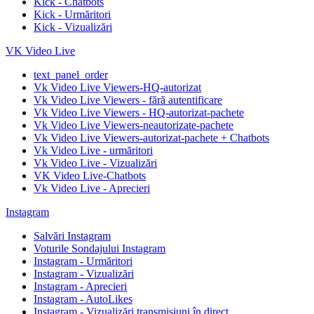
Kick - Chatbots
Kick - Urmăritori
Kick - Vizualizări
VK Video Live
text_panel_order
Vk Video Live Viewers-HQ-autorizat
Vk Video Live Viewers - fără autentificare
Vk Video Live Viewers - HQ-autorizat-pachete
Vk Video Live Viewers-neautorizate-pachete
Vk Video Live Viewers-autorizat-pachete + Chatbots
Vk Video Live - urmăritori
Vk Video Live - Vizualizări
VK Video Live-Chatbots
Vk Video Live - Aprecieri
Instagram
Salvări Instagram
Voturile Sondajului Instagram
Instagram - Urmăritori
Instagram - Vizualizări
Instagram - Aprecieri
Instagram - AutoLikes
Instagram - Vizualizări transmisiuni în direct