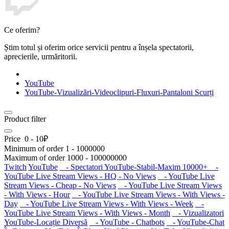
Ce oferim?
Știm totul și oferim orice servicii pentru a înșela spectatorii,
aprecierile, urmăritorii.
YouTube
YouTube-Vizualizări-Videoclipuri-Fluxuri-Pantaloni Scurți
Product filter
Price
0
-
10
₽
Minimum of order
1
-
1000000
Maximum of order
1000
-
100000000
Twitch
YouTube
- Spectatori YouTube-Stabil-Maxim 10000+
-
YouTube Live Stream Views - HQ - No Views
- YouTube Live
Stream Views - Cheap - No Views
- YouTube Live Stream Views
- With Views - Hour
- YouTube Live Stream Views - With Views -
Day
- YouTube Live Stream Views - With Views - Week
-
YouTube Live Stream Views - With Views - Month
- Vizualizatori
YouTube-Locație Diversă
- YouTube - Chatbots
- YouTube-Chat