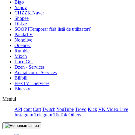
Bigo
Yappy
CHZZK.Naver
Shopee
DLive
SOOP [Temporar fără listă de utilizatori]
PandaTV
Nonolive
Openrec
Rumble
Mixch
Loco.GG
Dzen - Services
Aparat.com - Services
Bilibili
FlexTV - Services
Bluesky
Meniul
API
cont
Cart
Twitch
YouTube
Trovo
Kick
VK Video Live
Instagram
Telegram
TikTok
Others
Limba