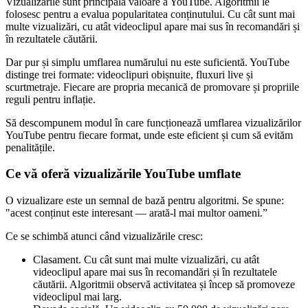
Vizualizările sunt principala valoare a YouTube. Algoritmii le
folosesc pentru a evalua popularitatea conținutului. Cu cât sunt mai
multe vizualizări, cu atât videoclipul apare mai sus în recomandări și
în rezultatele căutării.
Dar pur și simplu umflarea numărului nu este suficientă. YouTube
distinge trei formate: videoclipuri obișnuite, fluxuri live și
scurtmetraje. Fiecare are propria mecanică de promovare și propriile
reguli pentru inflație.
Să descompunem modul în care funcționează umflarea vizualizărilor
YouTube pentru fiecare format, unde este eficient și cum să evităm
penalitățile.
Ce vă oferă vizualizările YouTube umflate
O vizualizare este un semnal de bază pentru algoritmi. Se spune:
"acest conținut este interesant — arată-l mai multor oameni.”
Ce se schimbă atunci când vizualizările cresc:
Clasament. Cu cât sunt mai multe vizualizări, cu atât
videoclipul apare mai sus în recomandări și în rezultatele
căutării. Algoritmii observă activitatea și încep să promoveze
videoclipul mai larg.