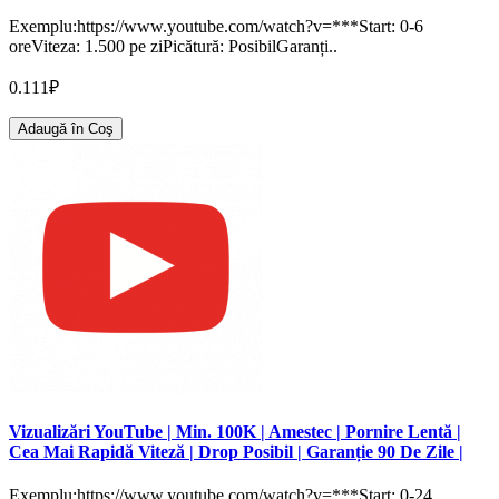
Exemplu:https://www.youtube.com/watch?v=***Start: 0-6
oreViteza: 1.500 pe ziPicătură: PosibilGaranți..
0.111₽
Adaugă în Coş
Vizualizări YouTube | Min. 100K | Amestec | Pornire Lentă |
Cea Mai Rapidă Viteză | Drop Posibil | Garanție 90 De Zile |
Exemplu:https://www.youtube.com/watch?v=***Start: 0-24