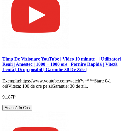
Timp De Vizionare YouTube | Video 10 minute+ | Utilizatori
Reali | Amestec | 1000 = 1000 ore | Pornire Rapidă | Viteză
Lentă | Drop posibil | Garanție 30 De Zile |
Exemplu:https://www.youtube.com/watch?v=***Start: 0-1
orăViteza: 100 de ore pe ziGaranție: 30 de zil..
9.187₽
Adaugă în Coş