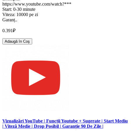
https://www.youtube.com/watch?***
Start: 0-30 minute
Viteza: 10000 pe zi
Garanț..
0.391₽
Adaugă în Coş
Vizualizări YouTube | Funcții Youtube + Sugerate | Start Mediu
| Viteză Medie | Drop Posibil | Garanție 90 De Zile |