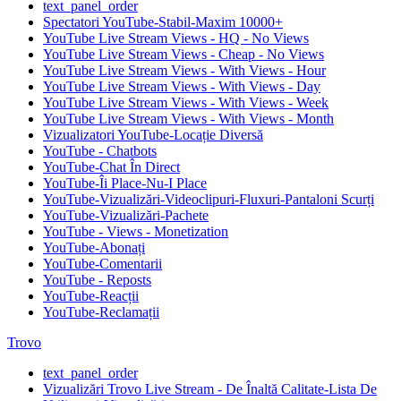
text_panel_order
Spectatori YouTube-Stabil-Maxim 10000+
YouTube Live Stream Views - HQ - No Views
YouTube Live Stream Views - Cheap - No Views
YouTube Live Stream Views - With Views - Hour
YouTube Live Stream Views - With Views - Day
YouTube Live Stream Views - With Views - Week
YouTube Live Stream Views - With Views - Month
Vizualizatori YouTube-Locație Diversă
YouTube - Chatbots
YouTube-Chat În Direct
YouTube-Îi Place-Nu-I Place
YouTube-Vizualizări-Videoclipuri-Fluxuri-Pantaloni Scurți
YouTube-Vizualizări-Pachete
YouTube - Views - Monetization
YouTube-Abonați
YouTube-Comentarii
YouTube - Reposts
YouTube-Reacții
YouTube-Reclamații
Trovo
text_panel_order
Vizualizări Trovo Live Stream - De Înaltă Calitate-Lista De