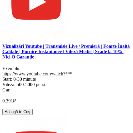
Vizualizări Youtube | Transmisie Live / Premieră | Foarte Înaltă
Calitate | Pornire Instantanee | Viteză Medie | Scade la 10% |
Nici O Garanție |
Exemplu:
https://www.youtube.com/watch?***
Start: 0-30 minute
Viteza: 500-5000 pe zi
Gar..
0.391₽
Adaugă în Coş