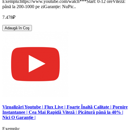
Exemplu:https://www.youtube.com/watch***Start: 0-12 oreViteză:
până la 200-1000 pe ziGaranție: NuPic..
7.478₽
Adaugă în Coş
Vizualizări Youtube | Flux Live | Foarte Înaltă Calitate | Pornire
Instantanee | Cea Mai Rapidă Viteză | Picătură până la 40% |
Nici O Garanție |
Exemplu: