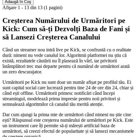
Adaugă în Coş
Afişare 1 - 13 din 13 (1 pagini)
Creșterea Numărului de Urmăritori pe
Kick: Cum să-ți Dezvolți Baza de Fani și
să Lansezi Creșterea Canalului
Când un streamer nou intră live pe Kick, se confruntă cu o realitate
dură: nimeni nu vede canalul lor. Algoritmii platformei nu știu că
există, rezultatele căutării nu îl plasează în vârf, iar privitorii
întâmplători trec mai departe pentru că numărul de urmăritori arată
un zero descurajator.
Urmăritorii pe Kick nu sunt doar un număr afișat pe profilul tău. Ei
sunt capital social care lucrează pentru tine 24 de ore din 24, chiar și
când ești offline. Urmăritorii primesc notificări când începi
streamingul, modelează prima impresie pentru noii privitori și
semnalează algoritmilor că canalul tău merită atenție.
Dar cum ajungi la prima mie de urmăritori când nimeni nu știe cine
ești? Răspunsul este creșterea numărului de urmăritori pe Kick. Este
un instrument care îți permite să-ți mărești artificial baza de
urmăritori, să creezi efectul de popularitate și să lansezi mecanismele
de creștere organică.