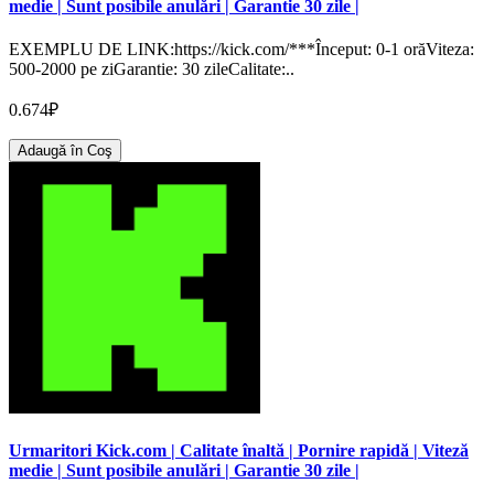
medie | Sunt posibile anulări | Garantie 30 zile |
EXEMPLU DE LINK:https://kick.com/***Început: 0-1 orăViteza:
500-2000 pe ziGarantie: 30 zileCalitate:..
0.674₽
Adaugă în Coş
Urmaritori Kick.com | Calitate înaltă | Pornire rapidă | Viteză
medie | Sunt posibile anulări | Garantie 30 zile |