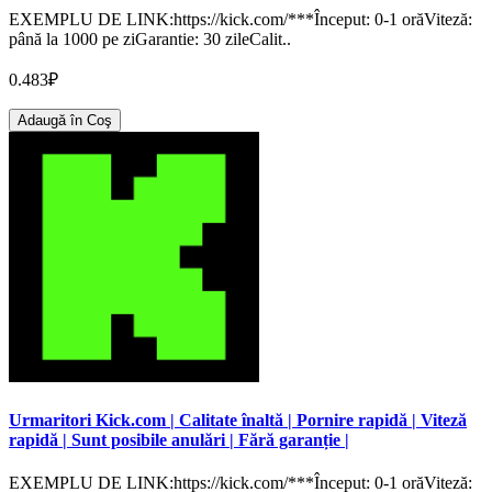
EXEMPLU DE LINK:https://kick.com/***Început: 0-1 orăViteză:
până la 1000 pe ziGarantie: 30 zileCalit..
0.483₽
Adaugă în Coş
Urmaritori Kick.com | Calitate înaltă | Pornire rapidă | Viteză
rapidă | Sunt posibile anulări | Fără garanție |
EXEMPLU DE LINK:https://kick.com/***Început: 0-1 orăViteză: