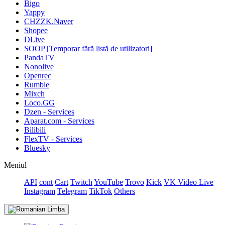
Bigo
Yappy
CHZZK.Naver
Shopee
DLive
SOOP [Temporar fără listă de utilizatori]
PandaTV
Nonolive
Openrec
Rumble
Mixch
Loco.GG
Dzen - Services
Aparat.com - Services
Bilibili
FlexTV - Services
Bluesky
Meniul
API
cont
Cart
Twitch
YouTube
Trovo
Kick
VK Video Live
Instagram
Telegram
TikTok
Others
Limba