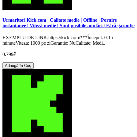
Urmaritori Kick.com | Calitate medie | Offline | Pornire
instantanee | Viteză medie | Sunt posibile anulări | Fără garanție
EXEMPLU DE LINK:https://kick.com/***Început: 0-15
minuteViteza: 1000 pe ziGarantie: NuCalitate: Medi..
0.799₽
Adaugă în Coş