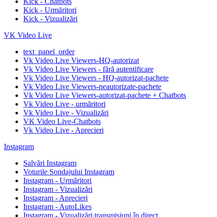
Kick - Chatbots
Kick - Urmăritori
Kick - Vizualizări
VK Video Live
text_panel_order
Vk Video Live Viewers-HQ-autorizat
Vk Video Live Viewers - fără autentificare
Vk Video Live Viewers - HQ-autorizat-pachete
Vk Video Live Viewers-neautorizate-pachete
Vk Video Live Viewers-autorizat-pachete + Chatbots
Vk Video Live - urmăritori
Vk Video Live - Vizualizări
VK Video Live-Chatbots
Vk Video Live - Aprecieri
Instagram
Salvări Instagram
Voturile Sondajului Instagram
Instagram - Urmăritori
Instagram - Vizualizări
Instagram - Aprecieri
Instagram - AutoLikes
Instagram - Vizualizări transmisiuni în direct