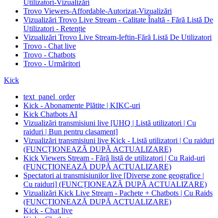
Utilizatori-Vizualizări
Trovo Viewers-Affordable-Autorizat-Vizualizări
Vizualizări Trovo Live Stream - Calitate Înaltă - Fără Listă De
Utilizatori - Retenție
Vizualizări Trovo Live Stream-Ieftin-Fără Listă De Utilizatori
Trovo - Chat live
Trovo - Chatbots
Trovo - Urmăritori
Kick
text_panel_order
Kick - Abonamente Plătite | KIKC-uri
Kick Chatbots AI
Vizualizări transmisiuni live [UHQ | Listă utilizatori | Cu
raiduri | Bun pentru clasament]
Vizualizări transmisiuni live Kick - Listă utilizatori | Cu raiduri
(FUNCȚIONEAZĂ DUPĂ ACTUALIZARE)
Kick Viewers Stream - Fără listă de utilizatori | Cu Raid-uri
(FUNCȚIONEAZĂ DUPĂ ACTUALIZARE)
Spectatori ai transmisiunilor live [Diverse zone geografice |
Cu raiduri] (FUNCȚIONEAZĂ DUPĂ ACTUALIZARE)
Vizualizări Kick Live Stream - Pachete + Chatbots | Cu Raids
(FUNCȚIONEAZĂ DUPĂ ACTUALIZARE)
Kick - Chat live