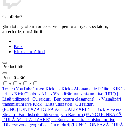
Ce oferim?
Știm totul și oferim orice servicii pentru a înșela spectatorii,
aprecierile, urmăritorii.
Kick
Kick - Urmăritori
Product filter
Price
0
-
3
₽
5
5
2
1
Twitch
YouTube
Trovo
Kick
- Kick - Abonamente Plătite | KIKC-
uri
- Kick Chatbots AI
- Vizualizări transmisiuni live [UHQ |
Listă utilizatori | Cu raiduri | Bun pentru clasament]
- Vizualizări
transmisiuni live Kick - Listă utilizatori | Cu raiduri
(FUNCȚIONEAZĂ DUPĂ ACTUALIZARE)
- Kick Viewers
Stream - Fără listă de utilizatori | Cu Raid-uri (FUNCȚIONEAZĂ
DUPĂ ACTUALIZARE)
- Spectatori ai transmisiunilor live
[Diverse zone geografice | Cu raiduri] (FUNCȚIONEAZĂ DUPĂ