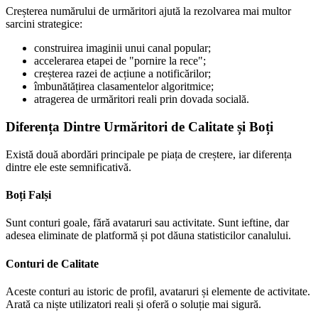
Creșterea numărului de urmăritori ajută la rezolvarea mai multor
sarcini strategice:
construirea imaginii unui canal popular;
accelerarea etapei de "pornire la rece";
creșterea razei de acțiune a notificărilor;
îmbunătățirea clasamentelor algoritmice;
atragerea de urmăritori reali prin dovada socială.
Diferența Dintre Urmăritori de Calitate și Boți
Există două abordări principale pe piața de creștere, iar diferența
dintre ele este semnificativă.
Boți Falși
Sunt conturi goale, fără avataruri sau activitate. Sunt ieftine, dar
adesea eliminate de platformă și pot dăuna statisticilor canalului.
Conturi de Calitate
Aceste conturi au istoric de profil, avataruri și elemente de activitate.
Arată ca niște utilizatori reali și oferă o soluție mai sigură.