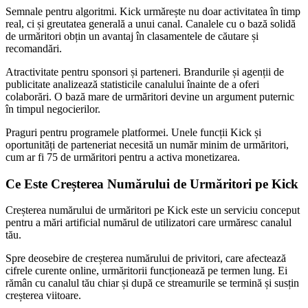
Semnale pentru algoritmi. Kick urmărește nu doar activitatea în timp
real, ci și greutatea generală a unui canal. Canalele cu o bază solidă
de urmăritori obțin un avantaj în clasamentele de căutare și
recomandări.
Atractivitate pentru sponsori și parteneri. Brandurile și agenții de
publicitate analizează statisticile canalului înainte de a oferi
colaborări. O bază mare de urmăritori devine un argument puternic
în timpul negocierilor.
Praguri pentru programele platformei. Unele funcții Kick și
oportunități de parteneriat necesită un număr minim de urmăritori,
cum ar fi 75 de urmăritori pentru a activa monetizarea.
Ce Este Creșterea Numărului de Urmăritori pe Kick
Creșterea numărului de urmăritori pe Kick este un serviciu conceput
pentru a mări artificial numărul de utilizatori care urmăresc canalul
tău.
Spre deosebire de creșterea numărului de privitori, care afectează
cifrele curente online, urmăritorii funcționează pe termen lung. Ei
rămân cu canalul tău chiar și după ce streamurile se termină și susțin
creșterea viitoare.