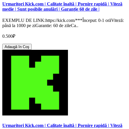
Urmaritori Kick.com | Calitate înaltă | Pornire rapidă | Viteză
medie | Sunt posibile anulări | Garanție 60 de zile |
EXEMPLU DE LINK:https://kick.com/***Început: 0-1 orăViteză:
până la 1000 pe ziGarantie: 60 de zileCa..
0.500₽
Adaugă în Coş
Urmaritori Kick.com | Calitate înaltă | Pornire rapidă | Viteză