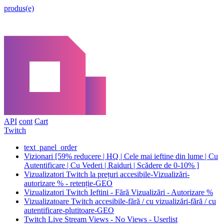
produs(e)
API
cont
Cart
Twitch
text_panel_order
Vizionari [59% reducere | HQ | Cele mai ieftine din lume | Cu
Autentificare | Cu Vederi | Raiduri | Scădere de 0-10% ]
Vizualizatori Twitch la prețuri accesibile-Vizualizări-
autorizare % - retenție-GEO
Vizualizatori Twitch Ieftini - Fără Vizualizări - Autorizare %
Vizualizatoare Twitch accesibile-fără / cu vizualizări-fără / cu
autentificare-plutitoare-GEO
Twitch Live Stream Views - No Views - Userlist