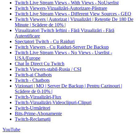
Twitch Live Stream Views - With Views - NoUserlist
Twitch Viewers-Vizualizări-Autorizare-Păstrare
Twitch Live Stream Views - Different View Sources - GEO
Twitch Viewers | Autorizat | Vizualizări | Retenție De 180 De
Minute | Scădere de 10% |
Vizualizatori Twitch Ieftini - Fără Vizualizări - Fără
Autentificare
Spectatori Twitch - Cu Raiduri
Twitch Viewers - Cu Raiduri-Server De Backup
Twitch Live Stream Views - No Views - Userlist -
USA/Europe
Chat În Direct Cu Twitch
Twitch Viewers-stabil-Rusia / CSI
Twitch-ai Chatbots
Twitch - Chatbots
Vizionari | MQ | Server De Backup | Pentru Cazinouri |
Scădere de 0-10% |
Twitch-Vizualizări-Flux
Twitch-Vizualizări-Videoclipuri-Clipuri
Twitch-Urmăritori
Bits-Prime-Abonamente
Twitch-Reclamații
YouTube