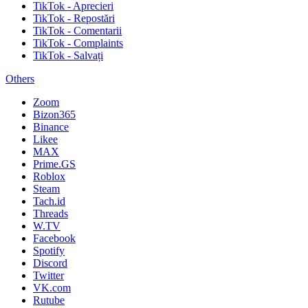
TikTok - Aprecieri
TikTok - Repostări
TikTok - Comentarii
TikTok - Complaints
TikTok - Salvați
Others
Zoom
Bizon365
Binance
Likee
MAX
Prime.GS
Roblox
Steam
Tach.id
Threads
W.TV
Facebook
Spotify
Discord
Twitter
VK.com
Rutube