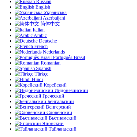
Russian
English
Українська
Azerbaijani
简体中文
Italian
Arabic
Deutsche
French
Nederlands
Português-Brasil
Romanian
Spanish
Türkçe
Hindi
Корейский
Индонезийский
Греческий
Бенгальский
Венгерский
Словенский
Вьетнамский
Японский
Тайландский