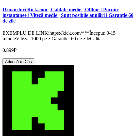
Urmaritori Kick.com | Calitate medie | Offline | Pornire
instantanee | Viteză medie | Sunt posibile anulări | Garanție 60
de zile
EXEMPLU DE LINK:https://kick.com/***Început: 0-15
minuteViteza: 1000 pe ziGarantie: 60 de zileCalita..
0.899₽
Adaugă în Coş