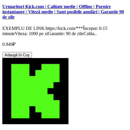
Urmaritori Kick.com | Calitate medie | Offline | Pornire
instantanee | Viteză medie | Sunt posibile anulări | Garanție 90
de zile
EXEMPLU DE LINK:https://kick.com/***Început: 0-15
minuteViteza: 1000 pe ziGarantie: 90 de zileCalita..
0.949₽
Adaugă în Coş