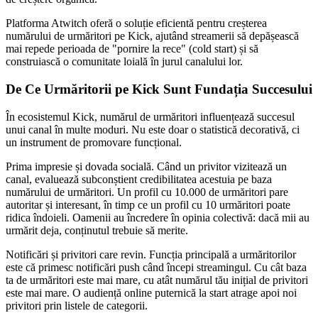
Platforma Atwitch oferă o soluție eficientă pentru creșterea
numărului de urmăritori pe Kick, ajutând streamerii să depășească
mai repede perioada de "pornire la rece" (cold start) și să
construiască o comunitate loială în jurul canalului lor.
De Ce Urmăritorii pe Kick Sunt Fundația Succesului
În ecosistemul Kick, numărul de urmăritori influențează succesul
unui canal în multe moduri. Nu este doar o statistică decorativă, ci
un instrument de promovare funcțional.
Prima impresie și dovada socială. Când un privitor vizitează un
canal, evaluează subconștient credibilitatea acestuia pe baza
numărului de urmăritori. Un profil cu 10.000 de urmăritori pare
autoritar și interesant, în timp ce un profil cu 10 urmăritori poate
ridica îndoieli. Oamenii au încredere în opinia colectivă: dacă mii au
urmărit deja, conținutul trebuie să merite.
Notificări și privitori care revin. Funcția principală a urmăritorilor
este că primesc notificări push când începi streamingul. Cu cât baza
ta de urmăritori este mai mare, cu atât numărul tău inițial de privitori
este mai mare. O audiență online puternică la start atrage apoi noi
privitori prin listele de categorii.