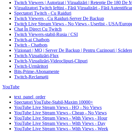
Twitch Viewers | Autorizat | Vizualizări | Retenție De 180 De 
Vizualizatori Twitch Ieftini - Fără Vizualizări - Fără Autentifica
Spectatori Twitch - Cu Raiduri
Twitch Viewers - Cu Raiduri-Server De Backup
Twitch Live Stream Views - No Views - Userlist - USA/Europ
Chat În Direct Cu Twitch
Twitch Viewers-stabil-Rusia / CSI
Twitch-ai Chatbots
Twitch - Chatbots
Vizionari | MQ | Server De Backup | Pentru Cazinouri | Scăder
Twitch-Vizualizări-Flux
Twitch-Vizualizări-Videoclipuri-Clipuri
Twitch-Urmăritori
Bits-Prime-Abonamente
Twitch-Reclamații
YouTube
text_panel_order
Spectatori YouTube-Stabil-Maxim 10000+
YouTube Live Stream Views - HQ - No Views
YouTube Live Stream Views - Cheap - No Views
YouTube Live Stream Views - With Views - Hour
YouTube Live Stream Views - With Views - Day
YouTube Live Stream Views - With Views - Week