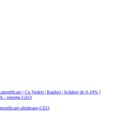
utentificare | Cu Vederi | Raiduri | Scădere de 0-10% ]
e % - retenție-GEO
autentificare-plutitoare-GEO