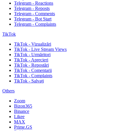
Telegram - Reactions
Telegram - Reposts
Telegram - Comments
Telegram - Bot Start
Telegram - Complaints
TikTok
TikTok - Vizualizări
TikTok - Live Stream Views
TikTok - Urmăritori
TikTok - Aprecieri
TikTok - Repostări
TikTok - Comentarii
TikTok - Complaints
TikTok - Salvați
Others
Zoom
Bizon365
Binance
Likee
MAX
Prime.GS