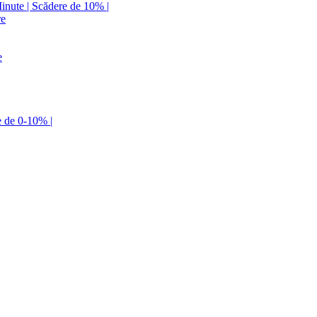
Minute | Scădere de 10% |
re
e
e de 0-10% |