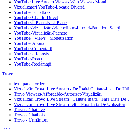
YouTube Live Stream Views - With Views - Month
Vizualizatori YouTube-Locație Diversă
YouTube - Chatbots
YouTube-Chat În Direct
YouTube-Îi Place-Nu-I Place
YouTube-Vizualizări-Videoclipuri-Fluxuri-Pantaloni Scurți
YouTube-Vizualizări-Pachete
YouTube - Views - Monetization
YouTube-Abonați
YouTube-Comentarii
YouTube - Reposts
YouTube-Reacții
YouTube-Reclamații
Trovo
text_panel_order
Vizualizări Trovo Live Stream - De Înaltă Calitate-Lista De Util
Trovo Viewers-Affordable-Autorizat-Vizualizări
Vizualizări Trovo Live Stream - Calitate Înaltă - Fără Listă De U
Vizualizări Trovo Live Stream-Ieftin-Fără Listă De Utilizatori
Trovo - Chat live
Trovo - Chatbots
Trovo - Urmăritori