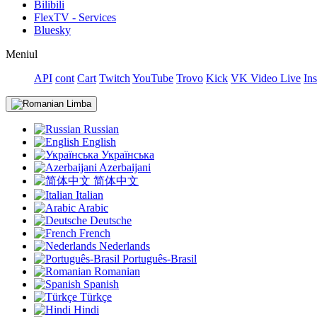
Bilibili
FlexTV - Services
Bluesky
Meniul
API
cont
Cart
Twitch
YouTube
Trovo
Kick
VK Video Live
In
Limba
Russian
English
Українська
Azerbaijani
简体中文
Italian
Arabic
Deutsche
French
Nederlands
Português-Brasil
Romanian
Spanish
Türkçe
Hindi