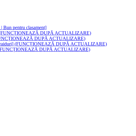
ri | Bun pentru clasament]
 Cu raiduri (FUNCȚIONEAZĂ DUPĂ ACTUALIZARE)
aid-uri (FUNCȚIONEAZĂ DUPĂ ACTUALIZARE)
fice | Cu raiduri] (FUNCȚIONEAZĂ DUPĂ ACTUALIZARE)
Cu Raids (FUNCȚIONEAZĂ DUPĂ ACTUALIZARE)