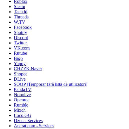
Roblox
Steam
Tach.id
Threads
W.TV
Facebook
Spotify
Discord
Twitter
VK.com
Rutube
Bigo
Yappy
CHZZK.Naver
Shopee
DLive
SOOP [Temporar fără listă de utilizatori]
PandaTV
Nonolive
Openrec
Rumble
Mixch
Loco.GG
Dzen - Services
Aparat.com - Services