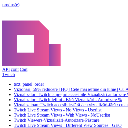
produs(e)
API
cont
Cart
Twitch
text_panel_order
Vizionari [59% reducere | HQ | Cele mai ieftine din lume | Cu A
Vizualizatori Twitch la prețuri accesibile-Vizualizări-autorizar
Vizualizatori Twitch Ieftini - Fără Vizualizări - Autorizare %
Vizualizatoare Twitch accesibile-fără / cu vizualizări-fără / cu 
Twitch Live Stream Views - No Views - Userlist
Twitch Live Stream Views - With Views - NoUserlist
Twitch Viewers-Vizualizări-Autorizare-Păstrare
Twitch Live Stream Views - Different View Sources - GEO