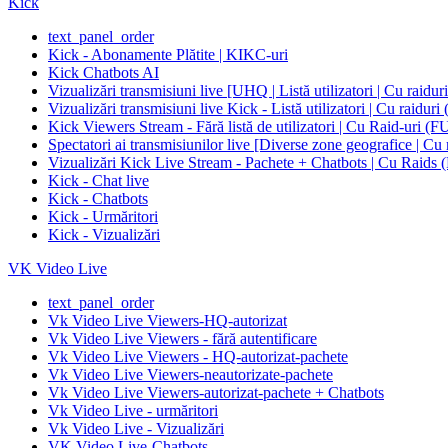
Kick
text_panel_order
Kick - Abonamente Plătite | KIKC-uri
Kick Chatbots AI
Vizualizări transmisiuni live [UHQ | Listă utilizatori | Cu raidu
Vizualizări transmisiuni live Kick - Listă utilizatori |
Kick Viewers Stream - Fără listă de utilizatori | Cu R
Spectatori ai transmisiunilor live [Diverse zone geogra
Vizualizări Kick Live Stream - Pachete + Chatbots | 
Kick - Chat live
Kick - Chatbots
Kick - Urmăritori
Kick - Vizualizări
VK Video Live
text_panel_order
Vk Video Live Viewers-HQ-autorizat
Vk Video Live Viewers - fără autentificare
Vk Video Live Viewers - HQ-autorizat-pachete
Vk Video Live Viewers-neautorizate-pachete
Vk Video Live Viewers-autorizat-pachete + Chatbots
Vk Video Live - urmăritori
Vk Video Live - Vizualizări
VK Video Live-Chatbots