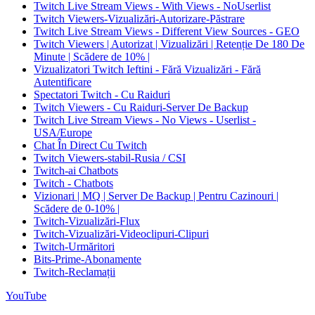
Twitch Live Stream Views - With Views - NoUserlist
Twitch Viewers-Vizualizări-Autorizare-Păstrare
Twitch Live Stream Views - Different View Sources - GEO
Twitch Viewers | Autorizat | Vizualizări | Retenție De 180 De
Minute | Scădere de 10% |
Vizualizatori Twitch Ieftini - Fără Vizualizări - Fără
Autentificare
Spectatori Twitch - Cu Raiduri
Twitch Viewers - Cu Raiduri-Server De Backup
Twitch Live Stream Views - No Views - Userlist -
USA/Europe
Chat În Direct Cu Twitch
Twitch Viewers-stabil-Rusia / CSI
Twitch-ai Chatbots
Twitch - Chatbots
Vizionari | MQ | Server De Backup | Pentru Cazinouri |
Scădere de 0-10% |
Twitch-Vizualizări-Flux
Twitch-Vizualizări-Videoclipuri-Clipuri
Twitch-Urmăritori
Bits-Prime-Abonamente
Twitch-Reclamații
YouTube