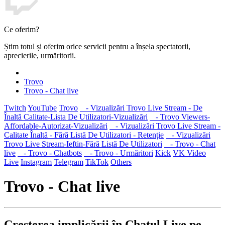
Ce oferim?
Știm totul și oferim orice servicii pentru a înșela spectatorii,
aprecierile, urmăritorii.
Trovo
Trovo - Chat live
Twitch
YouTube
Trovo
- Vizualizări Trovo Live Stream - De
Înaltă Calitate-Lista De Utilizatori-Vizualizări
- Trovo Viewers-
Affordable-Autorizat-Vizualizări
- Vizualizări Trovo Live Stream -
Calitate Înaltă - Fără Listă De Utilizatori - Retenție
- Vizualizări
Trovo Live Stream-Ieftin-Fără Listă De Utilizatori
- Trovo - Chat
live
- Trovo - Chatbots
- Trovo - Urmăritori
Kick
VK Video
Live
Instagram
Telegram
TikTok
Others
Trovo - Chat live
Creșterea implicării în Chatul Live pe