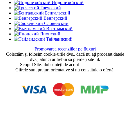
Индонезийский
Греческий
Бенгальский
Венгерский
Словенский
Вьетнамский
Японский
Тайландский
Promovarea recenziilor pe fluxuri
Colectăm și folosim cookie-urile dvs., dacă nu ați procesat datele
dvs., atunci ar trebui să pierdeți site-ul.
Scopul Site-ului sunteți de acord
Acord Utilizator
Cifrele sunt prețuri orientative și nu constituie o ofertă.