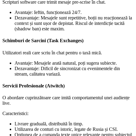
Scripturi software care trimit mesaje pre-scrise în chat.
Avantaje: Ieftin, funcționează 24/7.
Dezavantaje: Mesajele sunt repetitive, boții nu reacționează la
context și sunt ușor de depistat. Riscul de interdicție tacită
(shadow ban) este maxim.
Schimburi de Sarcini (Task Exchanges)
Utilizatori reali care scriu în chat pentru o taxă mică.
Avantaje: Mesajele arată natural, poți sugera subiecte.
Dezavantaje: Dificil de sincronizat cu evenimentele din
stream, calitatea variază.
Servicii Profesionale (Atwitch)
O abordare cuprinzătoare care imită comportamentul unei audiențe
live.
Caracteristici:
Livrare graduală, distribuită în timp.
Utilizarea de conturi cu istoric, legate de Rusia și CSI.
Opțiunea de a comanda texte unice relevante pentru subiectul