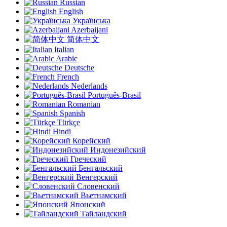
Russian
English
Українська
Azerbaijani
简体中文
Italian
Arabic
Deutsche
French
Nederlands
Português-Brasil
Romanian
Spanish
Türkçe
Hindi
Корейский
Индонезийский
Греческий
Бенгальский
Венгерский
Словенский
Вьетнамский
Японский
Тайландский