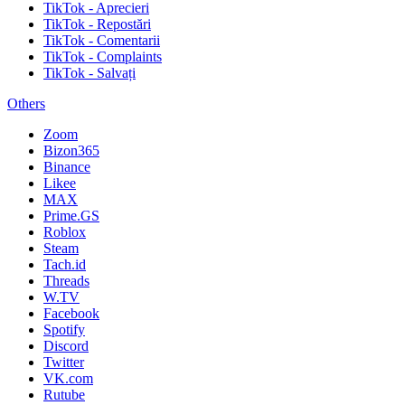
TikTok - Aprecieri
TikTok - Repostări
TikTok - Comentarii
TikTok - Complaints
TikTok - Salvați
Others
Zoom
Bizon365
Binance
Likee
MAX
Prime.GS
Roblox
Steam
Tach.id
Threads
W.TV
Facebook
Spotify
Discord
Twitter
VK.com
Rutube