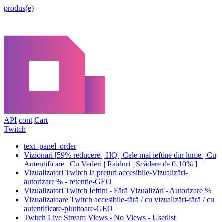
produs(e)
API
cont
Cart
Twitch
text_panel_order
Vizionari [59% reducere | HQ | Cele mai ieftine din lume | Cu
Autentificare | Cu Vederi | Raiduri | Scădere de 0-10% ]
Vizualizatori Twitch la prețuri accesibile-Vizualizări-
autorizare % - retenție-GEO
Vizualizatori Twitch Ieftini - Fără Vizualizări - Autorizare %
Vizualizatoare Twitch accesibile-fără / cu vizualizări-fără / cu
autentificare-plutitoare-GEO
Twitch Live Stream Views - No Views - Userlist