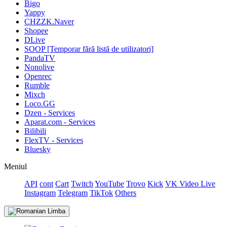
Bigo
Yappy
CHZZK.Naver
Shopee
DLive
SOOP [Temporar fără listă de utilizatori]
PandaTV
Nonolive
Openrec
Rumble
Mixch
Loco.GG
Dzen - Services
Aparat.com - Services
Bilibili
FlexTV - Services
Bluesky
Meniul
API
cont
Cart
Twitch
YouTube
Trovo
Kick
VK Video Live
Instagram
Telegram
TikTok
Others
Limba