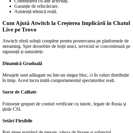
Combinarea cu alte activități.
Garanție de reîncărcare.
Asistență tehnică reală.
Cum Ajută Atwitch la Creșterea Implicării în Chatul
Live pe Trovo
Atwitch oferă soluții complete pentru promovarea pe platformele de
streaming. Spre deosebire de boții unici, serviciul se concentrează pe
siguranță și naturalețe.
Dinamică Graduală
Mesajele sunt adăugate nu într-un singur bloc, ci în valuri distribuite
în timp. Acest lucru imită comportamentul spectatorilor reali.
Surse de Calitate
Folosește grupuri de conturi verificate cu istoric, legate de Rusia și
țările CSI.
Setări Flexibile
Poți alege numărul de mesaje, viteza de livrare și subiectul.