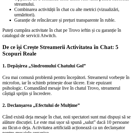
streamului.
Combinarea activității în chat cu alte metrici (vizualizări,
urmăritori).
Garanție de reîncărcare și prețuri transparente în ruble.
Puteți cumpăra activitate în chat pe Trovo ieftin și cu garanție în
catalogul de servicii Atwitch.
De ce își Crește Streamerii Activitatea în Chat: 5
Scopuri Reale
1. Depășirea „Sindromului Chatului Gol”
Cea mai comună problemă pentru începători. Streamerul vorbește în
microfon, iar în schimb primește doar tăcere. Este epuizant
psihologic. Comandând mesaje live în chatul Trovo, streamerul
câștigă sprijin și încredere.
2. Declanșarea „Efectului de Mulțime”
Când există deja mesaje în chat, noii spectatori sunt mai dispuși să se
alăture discuției. Le este mai ușor să spună „salut” dacă 10 persoane
au făcut-o deja. Activitatea artificială acționează ca un declanșator
pentru mesajele organice.