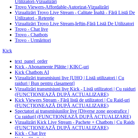
Utilizatori-Vizualizări
Trovo Viewers-Affordable-Autorizat-Vizualizări
Vizualizări Trovo Live Stream - Calitate Înaltă - Fără Listă De
Utilizatori - Retenție
Vizualizări Trovo Live Stream-Ieftin-Fără Listă De Utilizatori
Trovo - Chat live
Trovo - Chatbots
Trovo - Urmăritori
Kick
text_panel_order
Kick - Abonamente Plătite | KIKC-uri
Kick Chatbots AI
Vizualizări transmisiuni live [UHQ | Listă utilizatori | Cu
raiduri | Bun pentru clasament]
Vizualizări transmisiuni live Kick - Listă utilizatori | Cu raiduri
(FUNCȚIONEAZĂ DUPĂ ACTUALIZARE)
Kick Viewers Stream - Fără listă de utilizatori | Cu Raid-uri
(FUNCȚIONEAZĂ DUPĂ ACTUALIZARE)
Spectatori ai transmisiunilor live [Diverse zone geografice |
Cu raiduri] (FUNCȚIONEAZĂ DUPĂ ACTUALIZARE)
Vizualizări Kick Live Stream - Pachete + Chatbots | Cu Raids
(FUNCȚIONEAZĂ DUPĂ ACTUALIZARE)
Kick - Chat live