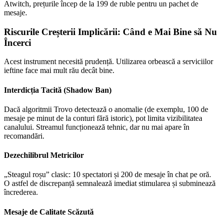
Atwitch, prețurile încep de la 199 de ruble pentru un pachet de
mesaje.
Riscurile Creșterii Implicării: Când e Mai Bine să Nu
Încerci
Acest instrument necesită prudență. Utilizarea orbească a serviciilor
ieftine face mai mult rău decât bine.
Interdicția Tacită (Shadow Ban)
Dacă algoritmii Trovo detectează o anomalie (de exemplu, 100 de
mesaje pe minut de la conturi fără istoric), pot limita vizibilitatea
canalului. Streamul funcționează tehnic, dar nu mai apare în
recomandări.
Dezechilibrul Metricilor
„Steagul roșu” clasic: 10 spectatori și 200 de mesaje în chat pe oră.
O astfel de discrepanță semnalează imediat stimularea și subminează
încrederea.
Mesaje de Calitate Scăzută