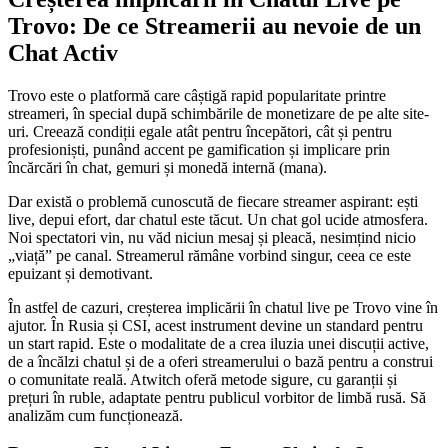
Trovo: De ce Streamerii au nevoie de un
Chat Activ
Trovo este o platformă care câștigă rapid popularitate printre
streameri, în special după schimbările de monetizare de pe alte site-
uri. Creează condiții egale atât pentru începători, cât și pentru
profesioniști, punând accent pe gamification și implicare prin
încărcări în chat, gemuri și monedă internă (mana).
Dar există o problemă cunoscută de fiecare streamer aspirant: ești
live, depui efort, dar chatul este tăcut. Un chat gol ucide atmosfera.
Noi spectatori vin, nu văd niciun mesaj și pleacă, nesimțind nicio
„viață” pe canal. Streamerul rămâne vorbind singur, ceea ce este
epuizant și demotivant.
În astfel de cazuri, creșterea implicării în chatul live pe Trovo vine în
ajutor. În Rusia și CSI, acest instrument devine un standard pentru
un start rapid. Este o modalitate de a crea iluzia unei discuții active,
de a încălzi chatul și de a oferi streamerului o bază pentru a construi
o comunitate reală. Atwitch oferă metode sigure, cu garanții și
prețuri în ruble, adaptate pentru publicul vorbitor de limbă rusă. Să
analizăm cum funcționează.