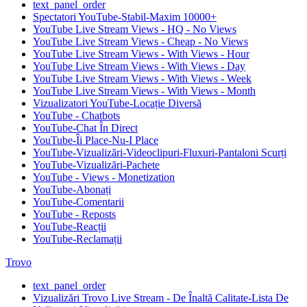
text_panel_order
Spectatori YouTube-Stabil-Maxim 10000+
YouTube Live Stream Views - HQ - No Views
YouTube Live Stream Views - Cheap - No Views
YouTube Live Stream Views - With Views - Hour
YouTube Live Stream Views - With Views - Day
YouTube Live Stream Views - With Views - Week
YouTube Live Stream Views - With Views - Month
Vizualizatori YouTube-Locație Diversă
YouTube - Chatbots
YouTube-Chat În Direct
YouTube-Îi Place-Nu-I Place
YouTube-Vizualizări-Videoclipuri-Fluxuri-Pantaloni Scurți
YouTube-Vizualizări-Pachete
YouTube - Views - Monetization
YouTube-Abonați
YouTube-Comentarii
YouTube - Reposts
YouTube-Reacții
YouTube-Reclamații
Trovo
text_panel_order
Vizualizări Trovo Live Stream - De Înaltă Calitate-Lista De