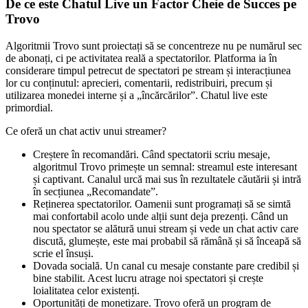
De ce este Chatul Live un Factor Cheie de Succes pe
Trovo
Algoritmii Trovo sunt proiectați să se concentreze nu pe numărul sec
de abonați, ci pe activitatea reală a spectatorilor. Platforma ia în
considerare timpul petrecut de spectatori pe stream și interacțiunea
lor cu conținutul: aprecieri, comentarii, redistribuiri, precum și
utilizarea monedei interne și a „încărcărilor”. Chatul live este
primordial.
Ce oferă un chat activ unui streamer?
Creștere în recomandări. Când spectatorii scriu mesaje,
algoritmul Trovo primește un semnal: streamul este interesant
și captivant. Canalul urcă mai sus în rezultatele căutării și intră
în secțiunea „Recomandate”.
Reținerea spectatorilor. Oamenii sunt programați să se simtă
mai confortabil acolo unde alții sunt deja prezenți. Când un
nou spectator se alătură unui stream și vede un chat activ care
discută, glumește, este mai probabil să rămână și să înceapă să
scrie el însuși.
Dovada socială. Un canal cu mesaje constante pare credibil și
bine stabilit. Acest lucru atrage noi spectatori și crește
loialitatea celor existenți.
Oportunități de monetizare. Trovo oferă un program de