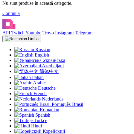
Nu sunt produse în această categorie.
Continuă
API
Twitch
Youtube
Trovo
Instagram
Telegram
Limba
Russian
English
Українська
Azerbaijani
简体中文
Italian
Arabic
Deutsche
French
Nederlands
Português-Brasil
Romanian
Spanish
Türkçe
Hindi
Корейский