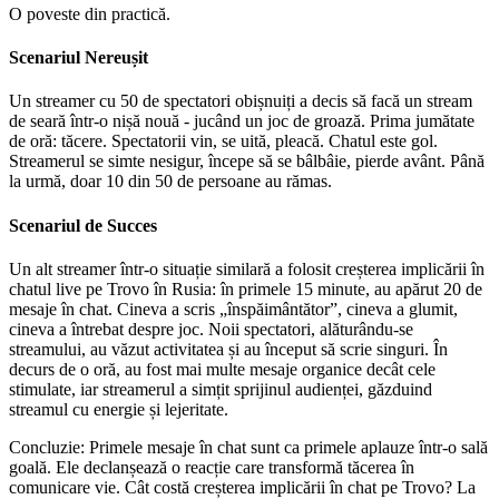
O poveste din practică.
Scenariul Nereușit
Un streamer cu 50 de spectatori obișnuiți a decis să facă un stream
de seară într-o nișă nouă - jucând un joc de groază. Prima jumătate
de oră: tăcere. Spectatorii vin, se uită, pleacă. Chatul este gol.
Streamerul se simte nesigur, începe să se bâlbâie, pierde avânt. Până
la urmă, doar 10 din 50 de persoane au rămas.
Scenariul de Succes
Un alt streamer într-o situație similară a folosit creșterea implicării în
chatul live pe Trovo în Rusia: în primele 15 minute, au apărut 20 de
mesaje în chat. Cineva a scris „înspăimântător”, cineva a glumit,
cineva a întrebat despre joc. Noii spectatori, alăturându-se
streamului, au văzut activitatea și au început să scrie singuri. În
decurs de o oră, au fost mai multe mesaje organice decât cele
stimulate, iar streamerul a simțit sprijinul audienței, găzduind
streamul cu energie și lejeritate.
Concluzie: Primele mesaje în chat sunt ca primele aplauze într-o sală
goală. Ele declanșează o reacție care transformă tăcerea în
comunicare vie. Cât costă creșterea implicării în chat pe Trovo? La