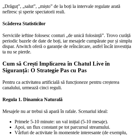
„Drăguț”, „salut”, „mișto” de la boți la intervale regulate arată
nefiresc și sperie spectatorii reali.
Scăderea Statisticilor
Serviciile ieftine folosesc conturi „de unică folosință”. Trovo curăță
periodic bazele de date de boți, iar mesajele cumpărate pur și simplu
dispar. Atwitch oferă o garanție de reîncărcare, astfel încât investiția
ta nu se pierde.
Cum să Crești Implicarea în Chatul Live în
Siguranță: O Strategie Pas cu Pas
Pentru ca activitatea artificială să funcționeze pentru creșterea
canalului, urmează cinci reguli.
Regula 1. Dinamica Naturală
Mesajele nu ar trebui să apară în rafale. Scenariul ideal:
Primele 5-10 minute: un val inițial (5-10 mesaje).
Apoi, un flux constant pe tot parcursul streamului.
Vârfuri de activitate în momentele interesante (de exemplu,