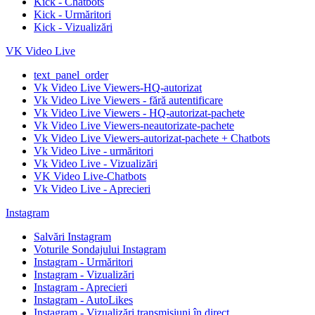
Kick - Chatbots
Kick - Urmăritori
Kick - Vizualizări
VK Video Live
text_panel_order
Vk Video Live Viewers-HQ-autorizat
Vk Video Live Viewers - fără autentificare
Vk Video Live Viewers - HQ-autorizat-pachete
Vk Video Live Viewers-neautorizate-pachete
Vk Video Live Viewers-autorizat-pachete + Chatbots
Vk Video Live - urmăritori
Vk Video Live - Vizualizări
VK Video Live-Chatbots
Vk Video Live - Aprecieri
Instagram
Salvări Instagram
Voturile Sondajului Instagram
Instagram - Urmăritori
Instagram - Vizualizări
Instagram - Aprecieri
Instagram - AutoLikes
Instagram - Vizualizări transmisiuni în direct