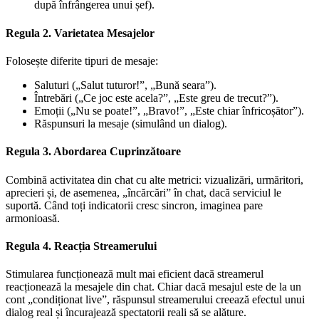
după înfrângerea unui șef).
Regula 2. Varietatea Mesajelor
Folosește diferite tipuri de mesaje:
Saluturi („Salut tuturor!”, „Bună seara”).
Întrebări („Ce joc este acela?”, „Este greu de trecut?”).
Emoții („Nu se poate!”, „Bravo!”, „Este chiar înfricoșător”).
Răspunsuri la mesaje (simulând un dialog).
Regula 3. Abordarea Cuprinzătoare
Combină activitatea din chat cu alte metrici: vizualizări, urmăritori,
aprecieri și, de asemenea, „încărcări” în chat, dacă serviciul le
suportă. Când toți indicatorii cresc sincron, imaginea pare
armonioasă.
Regula 4. Reacția Streamerului
Stimularea funcționează mult mai eficient dacă streamerul
reacționează la mesajele din chat. Chiar dacă mesajul este de la un
cont „condiționat live”, răspunsul streamerului creează efectul unui
dialog real și încurajează spectatorii reali să se alăture.