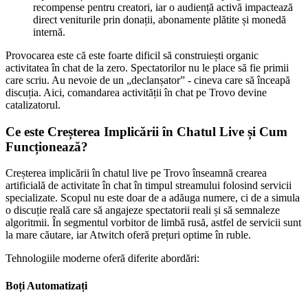
recompense pentru creatori, iar o audiență activă impactează
direct veniturile prin donații, abonamente plătite și monedă
internă.
Provocarea este că este foarte dificil să construiești organic
activitatea în chat de la zero. Spectatorilor nu le place să fie primii
care scriu. Au nevoie de un „declanșator” - cineva care să înceapă
discuția. Aici, comandarea activității în chat pe Trovo devine
catalizatorul.
Ce este Creșterea Implicării în Chatul Live și Cum
Funcționează?
Creșterea implicării în chatul live pe Trovo înseamnă crearea
artificială de activitate în chat în timpul streamului folosind servicii
specializate. Scopul nu este doar de a adăuga numere, ci de a simula
o discuție reală care să angajeze spectatorii reali și să semnaleze
algoritmii. În segmentul vorbitor de limbă rusă, astfel de servicii sunt
la mare căutare, iar Atwitch oferă prețuri optime în ruble.
Tehnologiile moderne oferă diferite abordări:
Boți Automatizați