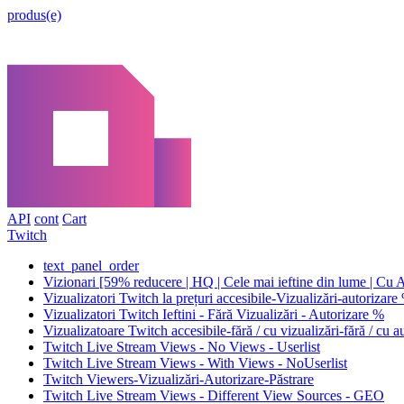
produs(e)
API
cont
Cart
Twitch
text_panel_order
Vizionari [59% reducere | HQ | Cele mai ieftine din lume | Cu A
Vizualizatori Twitch la prețuri accesibile-Vizualizări-autorizar
Vizualizatori Twitch Ieftini - Fără Vizualizări - Autorizare %
Vizualizatoare Twitch accesibile-fără / cu vizualizări-fără / cu 
Twitch Live Stream Views - No Views - Userlist
Twitch Live Stream Views - With Views - NoUserlist
Twitch Viewers-Vizualizări-Autorizare-Păstrare
Twitch Live Stream Views - Different View Sources - GEO