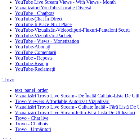
YouTube Live Stream Views - With Views - Month
Vizualizatori YouTube-Locație Diversă
YouTube - Chatbots
YouTube-Chat În Direct
YouTube-Îi Place-Nu-I Place
YouTube-Vizualizări-Videoclipuri-Fluxuri-Pantaloni Scurți
YouTube-Vizualizări-Pachete
YouTube - Views - Monetization
YouTube-Abonați
YouTube-Comentarii
YouTube - Reposts
YouTube-Reacții
YouTube-Reclamații
Trovo
text_panel_order
Vizualizări Trovo Live Stream - De Înaltă Calitate-Lista De Util
Trovo Viewers-Affordable-Autorizat-Vizualizări
Vizualizări Trovo Live Stream - Calitate Înaltă - Fără Listă De U
Vizualizări Trovo Live Stream-Ieftin-Fără Listă De Utilizatori
Trovo - Chat live
Trovo - Chatbots
Trovo - Urmăritori