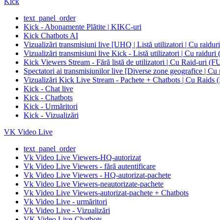
Kick
text_panel_order
Kick - Abonamente Plătite | KIKC-uri
Kick Chatbots AI
Vizualizări transmisiuni live [UHQ | Listă utilizatori | Cu raidu
Vizualizări transmisiuni live Kick - Listă utilizatori |
Kick Viewers Stream - Fără listă de utilizatori | Cu R
Spectatori ai transmisiunilor live [Diverse zone geogra
Vizualizări Kick Live Stream - Pachete + Chatbots | 
Kick - Chat live
Kick - Chatbots
Kick - Urmăritori
Kick - Vizualizări
VK Video Live
text_panel_order
Vk Video Live Viewers-HQ-autorizat
Vk Video Live Viewers - fără autentificare
Vk Video Live Viewers - HQ-autorizat-pachete
Vk Video Live Viewers-neautorizate-pachete
Vk Video Live Viewers-autorizat-pachete + Chatbots
Vk Video Live - urmăritori
Vk Video Live - Vizualizări
VK Video Live-Chatbots