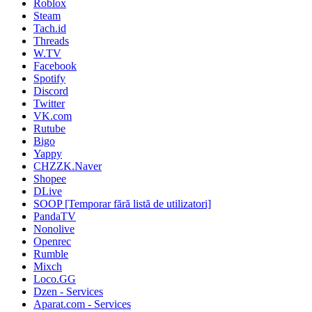
Roblox
Steam
Tach.id
Threads
W.TV
Facebook
Spotify
Discord
Twitter
VK.com
Rutube
Bigo
Yappy
CHZZK.Naver
Shopee
DLive
SOOP [Temporar fără listă de utilizatori]
PandaTV
Nonolive
Openrec
Rumble
Mixch
Loco.GG
Dzen - Services
Aparat.com - Services