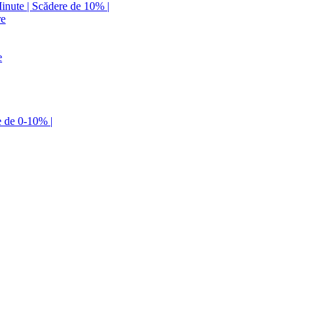
Minute | Scădere de 10% |
re
e
e de 0-10% |