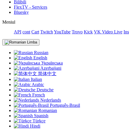
Bilibili
FlexTV - Services
Bluesky
Meniul
API
cont
Cart
Twitch
YouTube
Trovo
Kick
VK Video Live
In
Limba
Russian
English
Українська
Azerbaijani
简体中文
Italian
Arabic
Deutsche
French
Nederlands
Português-Brasil
Romanian
Spanish
Türkçe
Hindi