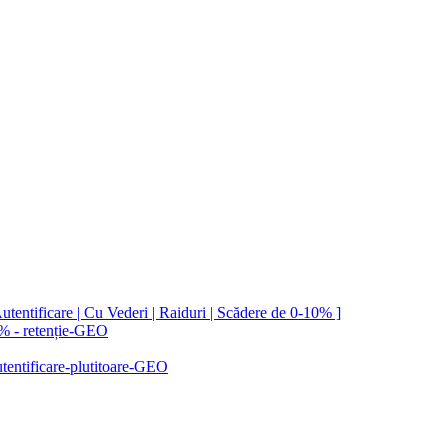
utentificare | Cu Vederi | Raiduri | Scădere de 0-10% ]
e % - retenție-GEO
autentificare-plutitoare-GEO