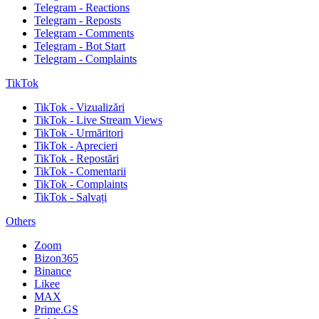
Telegram - Reactions
Telegram - Reposts
Telegram - Comments
Telegram - Bot Start
Telegram - Complaints
TikTok
TikTok - Vizualizări
TikTok - Live Stream Views
TikTok - Urmăritori
TikTok - Aprecieri
TikTok - Repostări
TikTok - Comentarii
TikTok - Complaints
TikTok - Salvați
Others
Zoom
Bizon365
Binance
Likee
MAX
Prime.GS