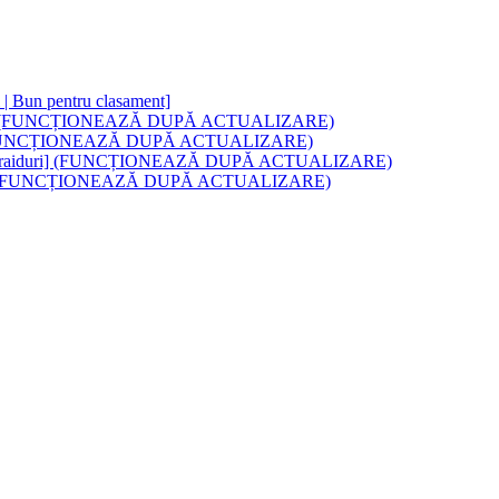
ri | Bun pentru clasament]
 Cu raiduri (FUNCȚIONEAZĂ DUPĂ ACTUALIZARE)
aid-uri (FUNCȚIONEAZĂ DUPĂ ACTUALIZARE)
fice | Cu raiduri] (FUNCȚIONEAZĂ DUPĂ ACTUALIZARE)
Cu Raids (FUNCȚIONEAZĂ DUPĂ ACTUALIZARE)