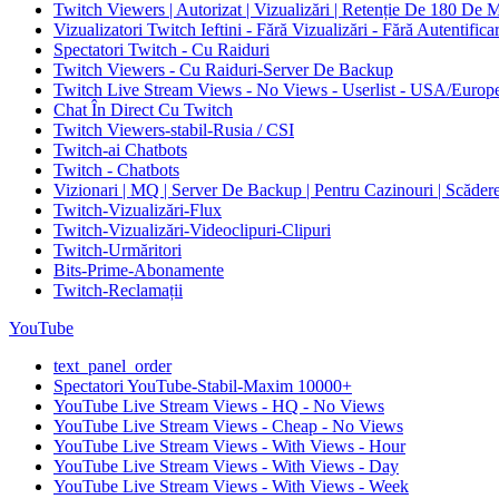
Twitch Viewers | Autorizat | Vizualizări | Retenție De 180 De 
Vizualizatori Twitch Ieftini - Fără Vizualizări - Fără Autentifica
Spectatori Twitch - Cu Raiduri
Twitch Viewers - Cu Raiduri-Server De Backup
Twitch Live Stream Views - No Views - Userlist - USA/Europ
Chat În Direct Cu Twitch
Twitch Viewers-stabil-Rusia / CSI
Twitch-ai Chatbots
Twitch - Chatbots
Vizionari | MQ | Server De Backup | Pentru Cazinouri | Scăder
Twitch-Vizualizări-Flux
Twitch-Vizualizări-Videoclipuri-Clipuri
Twitch-Urmăritori
Bits-Prime-Abonamente
Twitch-Reclamații
YouTube
text_panel_order
Spectatori YouTube-Stabil-Maxim 10000+
YouTube Live Stream Views - HQ - No Views
YouTube Live Stream Views - Cheap - No Views
YouTube Live Stream Views - With Views - Hour
YouTube Live Stream Views - With Views - Day
YouTube Live Stream Views - With Views - Week