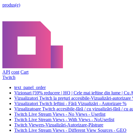
produs(e)
API
cont
Cart
Twitch
text_panel_order
Vizionari [59% reducere | HQ | Cele mai ieftine din lume | Cu A
Vizualizatori Twitch la prețuri accesibile-Vizualizări-autorizar
Vizualizatori Twitch Ieftini - Fără Vizualizări - Autorizare %
Vizualizatoare Twitch accesibile-fără / cu vizualizări-fără / cu 
Twitch Live Stream Views - No Views - Userlist
Twitch Live Stream Views - With Views - NoUserlist
Twitch Viewers-Vizualizări-Autorizare-Păstrare
Twitch Live Stream Views - Different View Sources - GEO