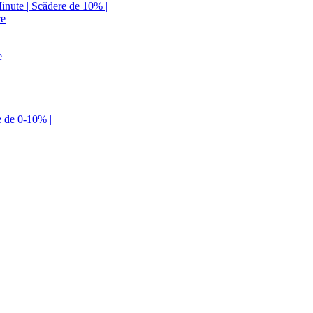
Minute | Scădere de 10% |
re
e
e de 0-10% |