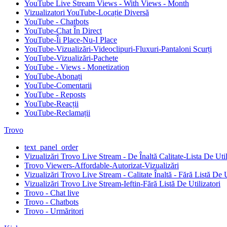
YouTube Live Stream Views - With Views - Month
Vizualizatori YouTube-Locație Diversă
YouTube - Chatbots
YouTube-Chat În Direct
YouTube-Îi Place-Nu-I Place
YouTube-Vizualizări-Videoclipuri-Fluxuri-Pantaloni Scurți
YouTube-Vizualizări-Pachete
YouTube - Views - Monetization
YouTube-Abonați
YouTube-Comentarii
YouTube - Reposts
YouTube-Reacții
YouTube-Reclamații
Trovo
text_panel_order
Vizualizări Trovo Live Stream - De Înaltă Calitate-Lista De Util
Trovo Viewers-Affordable-Autorizat-Vizualizări
Vizualizări Trovo Live Stream - Calitate Înaltă - Fără Listă De U
Vizualizări Trovo Live Stream-Ieftin-Fără Listă De Utilizatori
Trovo - Chat live
Trovo - Chatbots
Trovo - Urmăritori