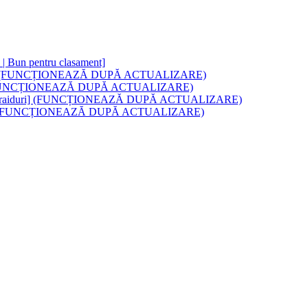
ri | Bun pentru clasament]
 Cu raiduri (FUNCȚIONEAZĂ DUPĂ ACTUALIZARE)
aid-uri (FUNCȚIONEAZĂ DUPĂ ACTUALIZARE)
fice | Cu raiduri] (FUNCȚIONEAZĂ DUPĂ ACTUALIZARE)
Cu Raids (FUNCȚIONEAZĂ DUPĂ ACTUALIZARE)