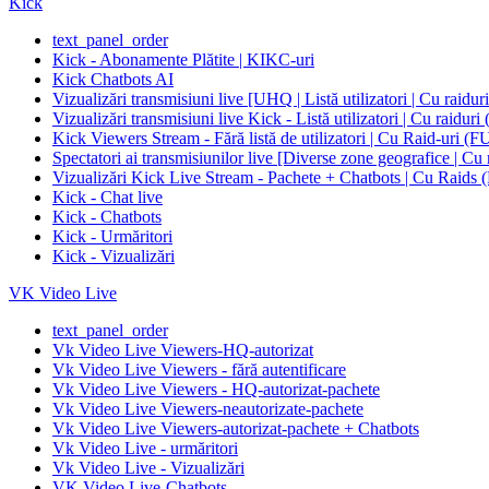
Kick
text_panel_order
Kick - Abonamente Plătite | KIKC-uri
Kick Chatbots AI
Vizualizări transmisiuni live [UHQ | Listă utilizatori | Cu raidu
Vizualizări transmisiuni live Kick - Listă utilizatori |
Kick Viewers Stream - Fără listă de utilizatori | Cu R
Spectatori ai transmisiunilor live [Diverse zone geogra
Vizualizări Kick Live Stream - Pachete + Chatbots | 
Kick - Chat live
Kick - Chatbots
Kick - Urmăritori
Kick - Vizualizări
VK Video Live
text_panel_order
Vk Video Live Viewers-HQ-autorizat
Vk Video Live Viewers - fără autentificare
Vk Video Live Viewers - HQ-autorizat-pachete
Vk Video Live Viewers-neautorizate-pachete
Vk Video Live Viewers-autorizat-pachete + Chatbots
Vk Video Live - urmăritori
Vk Video Live - Vizualizări
VK Video Live-Chatbots