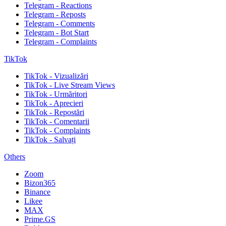
Telegram - Reactions
Telegram - Reposts
Telegram - Comments
Telegram - Bot Start
Telegram - Complaints
TikTok
TikTok - Vizualizări
TikTok - Live Stream Views
TikTok - Urmăritori
TikTok - Aprecieri
TikTok - Repostări
TikTok - Comentarii
TikTok - Complaints
TikTok - Salvați
Others
Zoom
Bizon365
Binance
Likee
MAX
Prime.GS