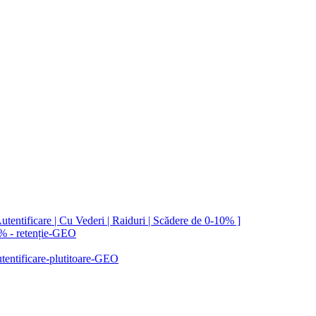
utentificare | Cu Vederi | Raiduri | Scădere de 0-10% ]
e % - retenție-GEO
autentificare-plutitoare-GEO