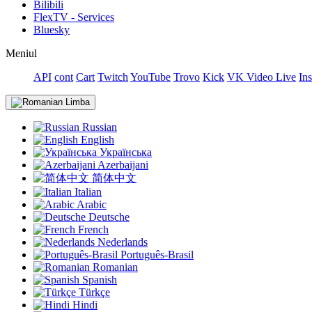
Bilibili
FlexTV - Services
Bluesky
Meniul
API
cont
Cart
Twitch
YouTube
Trovo
Kick
VK Video Live
In
Limba
Russian
English
Українська
Azerbaijani
简体中文
Italian
Arabic
Deutsche
French
Nederlands
Português-Brasil
Romanian
Spanish
Türkçe
Hindi