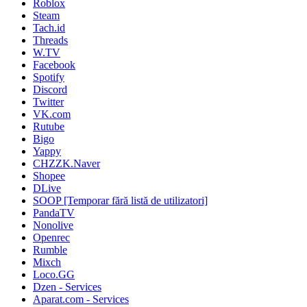
Roblox
Steam
Tach.id
Threads
W.TV
Facebook
Spotify
Discord
Twitter
VK.com
Rutube
Bigo
Yappy
CHZZK.Naver
Shopee
DLive
SOOP [Temporar fără listă de utilizatori]
PandaTV
Nonolive
Openrec
Rumble
Mixch
Loco.GG
Dzen - Services
Aparat.com - Services