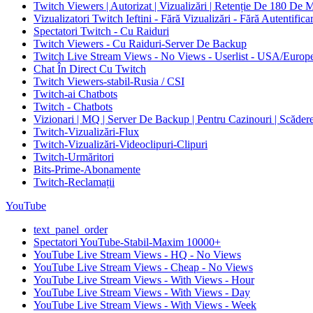
Twitch Viewers | Autorizat | Vizualizări | Retenție De 180 De 
Vizualizatori Twitch Ieftini - Fără Vizualizări - Fără Autentifica
Spectatori Twitch - Cu Raiduri
Twitch Viewers - Cu Raiduri-Server De Backup
Twitch Live Stream Views - No Views - Userlist - USA/Europ
Chat În Direct Cu Twitch
Twitch Viewers-stabil-Rusia / CSI
Twitch-ai Chatbots
Twitch - Chatbots
Vizionari | MQ | Server De Backup | Pentru Cazinouri | Scăder
Twitch-Vizualizări-Flux
Twitch-Vizualizări-Videoclipuri-Clipuri
Twitch-Urmăritori
Bits-Prime-Abonamente
Twitch-Reclamații
YouTube
text_panel_order
Spectatori YouTube-Stabil-Maxim 10000+
YouTube Live Stream Views - HQ - No Views
YouTube Live Stream Views - Cheap - No Views
YouTube Live Stream Views - With Views - Hour
YouTube Live Stream Views - With Views - Day
YouTube Live Stream Views - With Views - Week